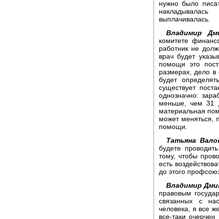
нужно было писат
накладывалас
выплачивалась.
Владимир Дм
комитете финансо
работник не долж
врач будет указы
помощи это пост
размерах, дело в 
будет определят
существует поста
однозначно: зара
меньше, чем 31 д
материальная помо
может меняться, 
помощи.
Татьяна Вало
будете проводит
тому, чтобы прово
есть воздействова
до этого профсою
Владимир Дми
правовым государ
связанных с на
человека, я все ж
все-таки очерчен