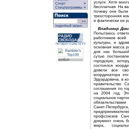
услуги. Хотя мног
Спорт
>
бесплатная. На ва
Спецпрограммы
>
почему они были
трехсторонняя ком
и фактически не р
подробный запрос
Владимир Дми
Попытаюсь ответи
работников всей
культуры, и здра
Поставьте ссылку на РС
основная масса ра
для нас большой
сутью постановл
городскую, кото
состоялся коорд
довели все сво
координатора это
Эдуардовича, в к
правительство С
соглашения по го
на 2004 год. Эт
социальное партне
обязательствами
Санкт-Петербу
предпринимате
профсоюзов Санк
документ очень 
мира, социал