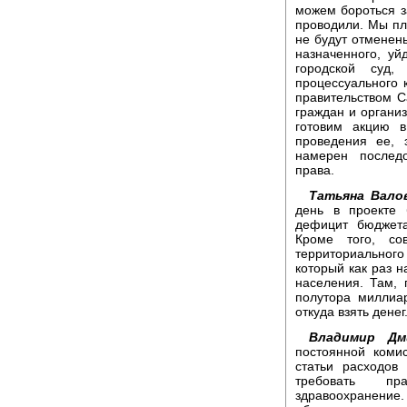
можем бороться з
проводили. Мы пл
не будут отменены
назначенного, у
городской суд,
процессуального 
правительством С
граждан и организ
готовим акцию 
проведения ее, 
намерен последо
права.
Татьяна Вало
день в проекте 
дефицит бюджета
Кроме того, с
территориального
который как раз 
населения. Там,
полутора миллиар
откуда взять денег
Владимир Дм
постоянной коми
статьи расходов 
требовать пр
здравоохранение