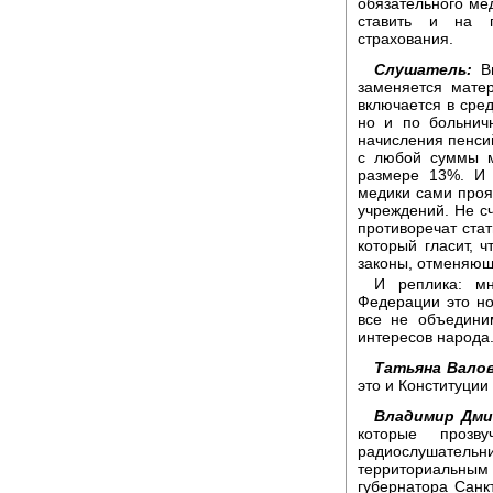
обязательного ме
ставить и на п
страхования.
Слушатель:
Вы
заменяется мате
включается в сред
но и по больнич
начисления пенсий
с любой суммы м
размере 13%. И 
медики сами проя
учреждений. Не сч
противоречат стат
который гласит, 
законы, отменяющ
И реплика: мн
Федерации это но
все не объедини
интересов народа
Татьяна Валов
это и Конституции
Владимир Дми
которые прозв
радиослушател
территориальны
губернатора Санк