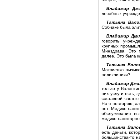
Владимир Дм
лечебных учрежде
Татьяна Вало
Собчаке была элит
Владимир Дми
говорить, учрежд
крупных промышл
Минздрава. Это 
далее. Это была 
Татьяна Вало
Матвиенко вызывае
поликлиники?
Владимир Дми
только у Валентин
них услуги есть, 
составной частью
Но я повторяю, э
нет. Медико-санит
обслуживания вы
медико-санитарной
Татьяна Вало
есть деньги, кото
большинства-то на