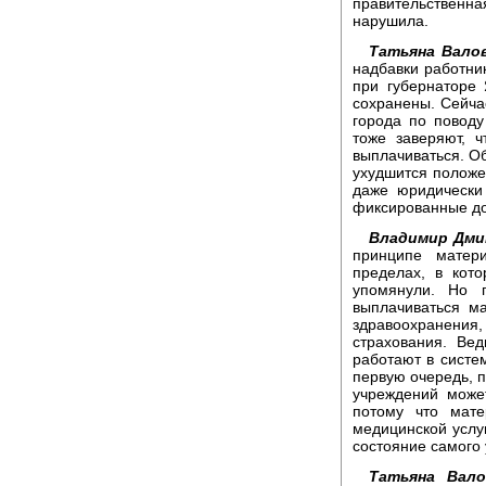
правительственна
нарушила.
Татьяна Валов
надбавки работни
при губернаторе 
сохранены. Сейча
города по повод
тоже заверяют, 
выплачиваться. О
ухудшится положе
даже юридически
фиксированные д
Владимир Дми
принципе матер
пределах, в кот
упомянули. Но 
выплачиваться м
здравоохранени
страхования. Ве
работают в систем
первую очередь, 
учреждений може
потому что мат
медицинской услуг
состояние самого
Татьяна Вало