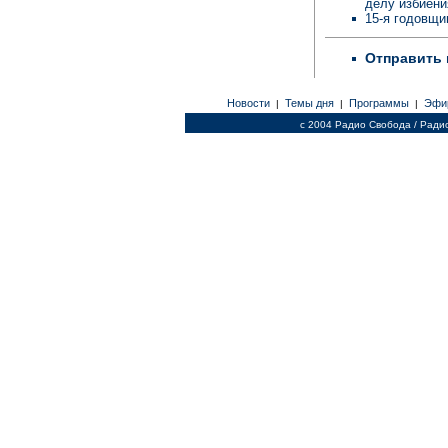
делу избиен
15-я годовщи
Отправить 
Новости
Темы дня
Программы
Эфи
|
|
|
c 2004 Радио Свобода / Ради