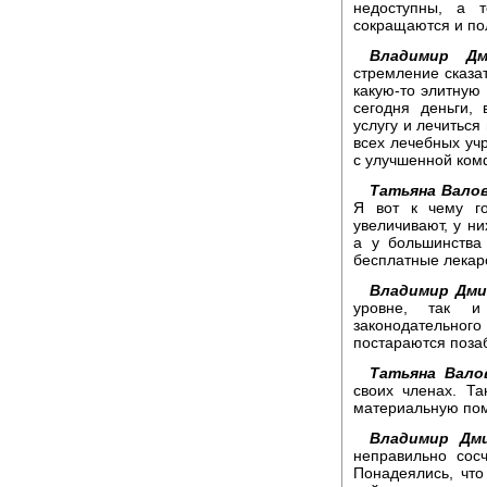
недоступны, а 
сокращаются и пол
Владимир Дм
стремление сказат
какую-то элитную 
сегодня деньги,
услугу и лечиться
всех лечебных уч
с улучшенной ком
Татьяна Валов
Я вот к чему го
увеличивают, у ни
а у большинства
бесплатные лекарс
Владимир Дми
уровне, так и
законодательног
постараются позаб
Татьяна Вало
своих членах. Т
материальную по
Владимир Дм
неправильно сос
Понадеялись, что