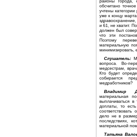
районы города, 
обсчитано точно
учтены категории
уже к концу марта
здравоохранение,
и 61, не хватит. П
должен был соверш
что эти постано
Поэтому перев
материальную по
минимизировать, е
Слушатель:
Ми
вопроса. Во-пер
медсестрам, вра
Кто будет опред
собирается пр
медработников?
Владимир Д
материальная п
выплачиваться в
доплаты, то ест
соответствовать
дело не в разме
последствиях, к
материальной по
Татьяна Вало