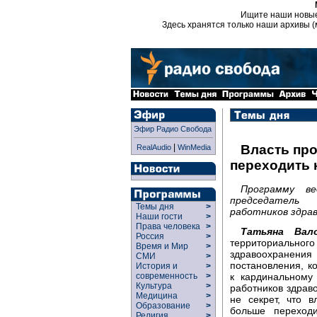
Ищите наши новы
Здесь хранятся только наши архивы (
Эфир Радио Свобода
|
Власть пр
RealAudio
WinMedia
переходить 
Программу в
председатель
Темы дня
>
работников здра
Наши гости
>
Права человека
>
Татьяна Вало
Россия
>
территориаль
Время и Мир
>
здравоохранени
СМИ
>
постановления, к
История и
>
к кардинальному
современность
>
Культура
>
работников здраво
Медицина
>
не секрет, что 
Образование
>
больше переход
Религия
>