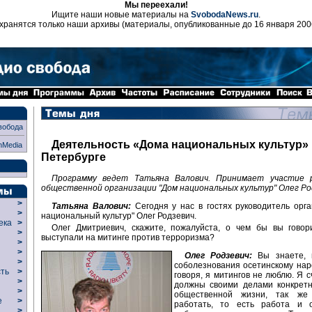
Мы переехали!
Ищите наши новые материалы на
SvobodaNews.ru
.
хранятся только наши архивы (материалы, опубликованные до 16 января 200
вобода
Деятельность «Дома национальных культур» 
nMedia
Петербурге
Программу ведет Татьяна Валович. Принимает участие 
общественной организации "Дом национальных культур" Олег Ро
>
Татьяна Валович:
Сегодня у нас в гостях руководитель орг
>
национальный культур" Олег Родзевич.
века
>
Олег Дмитриевич, скажите, пожалуйста, о чем бы вы говор
>
выступали на митинге против терроризма?
р
>
>
Олег Родзевич:
Вы знаете, 
>
соболезнования осетинскому наро
сть
>
говоря, я митингов не люблю. Я с
>
должны своими делами конкретн
>
общественной жизни, так же 
ие
>
работать, то есть работа и 
>