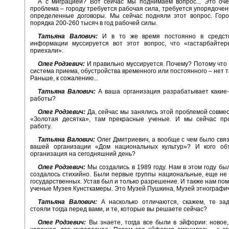
А с миграцией? Вот сейчас мы поднимаем вопрос... Это оче
проблема – городу требуется рабочая сила, требуется упорядочен
определенные договоры. Мы сейчас подняли этот вопрос. Горо
порядка 200-260 тысяч в год рабочей силы.
Татьяна Валович:
И в то же время постоянно в средств
информации муссируется вот этот вопрос, что «гастарбайтер
приехали».
Олег Родзевич:
И правильно муссируется. Почему? Потому что
система приема, обустройства временного или постоянного – нет т
Раньше, к сожалению...
Татьяна Валович:
А ваша организация разрабатывает какие-
работы?
Олег Родзевич:
Да, сейчас мы занялись этой проблемой совме
«Золотая десятка», там прекрасные ученые. И мы сейчас пр
работу.
Татьяна Валович:
Олег Дмитриевич, а вообще с чем было свя
вашей организации «Дом национальных культур»? И кого об
организация на сегодняшний день?
Олег Родзевич:
Мы создались в 1989 году. Нам в этом году был
создалось стихийно. Были первые группы национальные, еще не
государственных. Устав был и только разрешение. И также нам пом
ученые Музея Кунсткамеры. Это Музей Пушкина, Музей этнографи
Татьяна Валович:
А насколько отличаются, скажем, те зад
стояли тогда перед вами, и те, которые вы решаете сейчас?
Олег Родзевич:
Вы знаете, тогда все были в эйфории: новое,