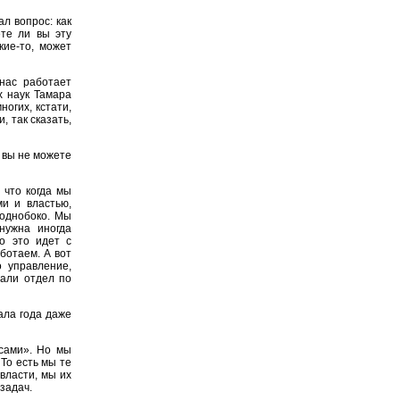
л вопрос: как
те ли вы эту
кие-то, может
нас работает
х наук Тамара
огих, кстати,
, так сказать,
 вы не можете
 что когда мы
и и властью,
однобоко. Мы
нужна иногда
о это идет с
аботаем. А вот
о управление,
али отдел по
ала года даже
 сами». Но мы
 То есть мы те
власти, мы их
 задач.