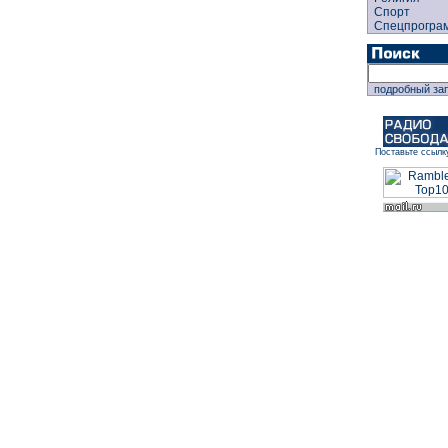
Спорт
Спецпрогра
подробный за
Поставьте ссылк