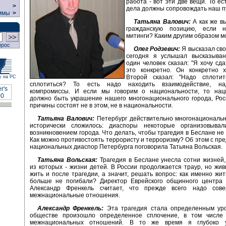
работа - вот эти две вещи. То ес
>
дела должны сопровождать наш п
ммы
>
Татьяна Валович:
А как же вы
гражданскую позицию, если н
митинги? Каким другим образом 
прос
Олег Родзевич:
Я высказал сво
сегодня я услышал высказыва
один человек сказал: "Я хочу сда
это конкретно. Он конкретно х
Второй сказал: "Надо сплотит
у на РС
сплотиться? То есть надо находить взаимодействие, на
компромиссы. И если мы говорим о национальности, то нацио
должно быть украшение нашего многонационального города, Рос
причины состоят не в этом, не в национальности.
Татьяна Валович:
Петербург действительно многонациональн
исторически сложилось: диаспоры некоторые организовыва
возникновением города. Что делать, чтобы трагедия в Беслане не
Как можно противостоять террористу и терроризму? Об этом с пр
национальных диаспор Петербурга поговорила Татьяна Вольская.
Татьяна Вольская:
Трагедия в Беслане унесла сотни жизней
из которых - жизни детей. В России продолжается траур, но жи
жить и после трагедии, а значит, решать вопрос: как именно жит
больше не погибали? Директор Еврейского общинного центра 
Александр Френкель считает, что прежде всего надо сове
межнациональные отношения.
Александр Френкель:
Эта трагедия стала определенным уро
обществе произошло определенное сплочение, в том числе
межнациональных отношений. В то же время я глубоко у