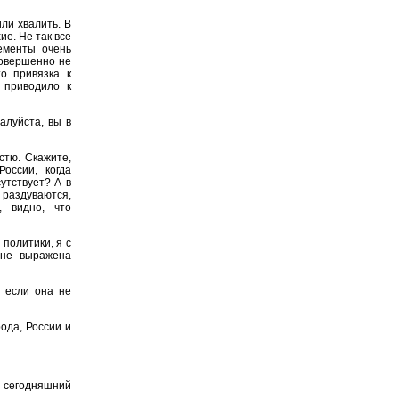
или хвалить. В
ие. Не так все
ементы очень
совершенно не
то привязка к
 приводило к
.
алуйста, вы в
стю. Скажите,
оссии, когда
утствует? А в
раздуваются,
, видно, что
 политики, я с
 не выражена
, если она не
рода, России и
а сегодняшний