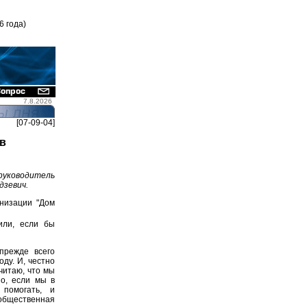
6 года)
7.8.2026
[07-09-04]
в
руководитель
дзевич.
анизации "Дом
или, если бы
прежде всего
ду. И, честно
читаю, что мы
о, если мы в
помогать, и
общественная