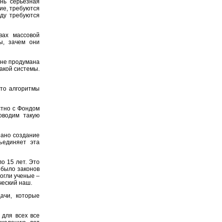
нь серьезная
ие, требуются
ду требуются
ах массовой
ы, зачем они
 не продумана
акой системы.
то алгоритмы
стно с Фондом
оводим такую
зано создание
ъединяет эта
о 15 лет. Это
 было законов
огли ученые –
ческий наш.
ачи, которые
 для всех все