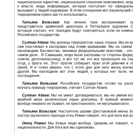
национальное единство, национальное спасение невозможно, когд
к власти, когда информация, которая поступает по официаль
вызывает у людей недоверие. В этом отношении вот израильский 
терроризмом нужно как-то использовать.
Татьяна Вольская:
Как личное горе воспринимает п
представитель армянской диаспоры в Петербурге художник С
который считает, что трагедии будут повторяться, если не измен
Российского государства.
Султан Абаев:
Мы кузница террористов, наша страна. Мы их ку
сам участвовал в расправах над этими варварами. Мы на самом
производим. Бесчинства, чинимые федеральными властями, - это 
самом деле... В Самашках, когда были расправы со стороны федер
сожгли, десятиклассницу, и вот тут же это все произошло на гла
отца, у брата ее. Этот братик собирает прах этой девочки в 
своей. И я точно уверен, что с этого дня для него жизнь кончи
другой. Мы наплодили вот этих людей, у которых нет боли, не
сострадания.
Татьяна Вольская:
Российское государство готово на расп
изучать природу терроризма, считает Султан Абаев.
Султан Абаев:
Мы не умеет договариваться, мы не умеем ис
крайней мере религиозные наши доктрины. В нужный момент
вообще никакого не бывает, ни христианского, ни мусульманского.
Татьяна Вольская:
Настоятель церкви Шестаковской иконы Б
пастор грузинского прихода отец Роман говорит, что для бога все р
Отец Роман:
Мы божьи люди вообще. Церковь не говорит, ч
национальности. Для бога все мы одинаковы.