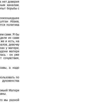
а нет доверия
ным каналам,
опыт борьбы с
роизошедшее
ултан Абаев,
ится политика
ем сами. Я бы
 деле их сами
же и есть, на
алов, девочку
зах у матери,
ладони матери
лась - он уже
т сочувствия,
равы, а надо
пользовать по
 духовенства
ожьей Матери
авны.
то мы разной