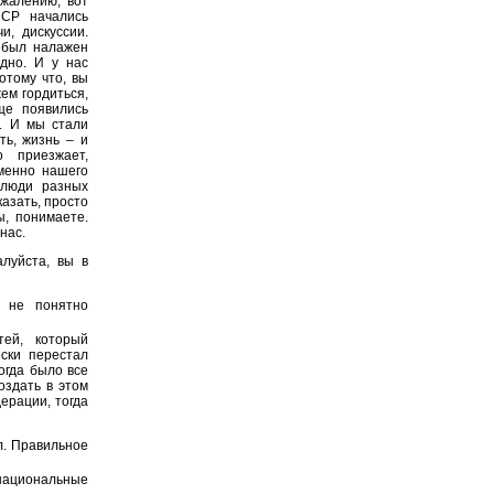
ожалению, вот
ССР начались
и, дискуссии.
м был налажен
дно. И у нас
отому что, вы
жем гордиться,
ще появились
я. И мы стали
ть, жизнь – и
о приезжает,
именно нашего
 люди разных
казать, просто
ы, понимаете.
нас.
луйста, вы в
 не понятно
ей, который
ески перестал
огда было все
оздать в этом
ерации, тогда
. Правильное
 национальные