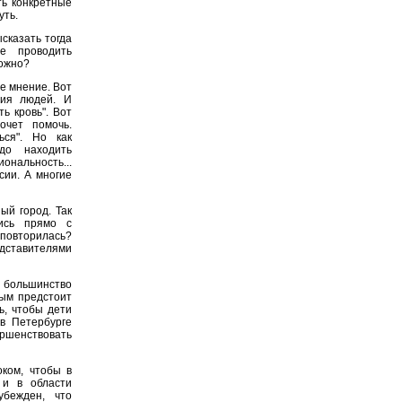
ть конкретные
уть.
сказать тогда
е проводить
можно?
е мнение. Вот
ния людей. И
ть кровь". Вот
очет помочь.
ься". Но как
до находить
нальность...
сии. А многие
ый город. Так
лись прямо с
 повторилась?
едставителями
, большинство
вым предстоит
ь, чтобы дети
в Петербурге
ршенствовать
ком, чтобы в
 и в области
бежден, что