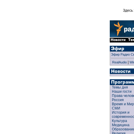
Здесь 
Эфир Радио С
|
RealAudio
Wi
Темы дня
Наши гости
Права чело
Россия
Время и Ми
СМИ
История и
современно
Культура
Медицина
Образован
Религия