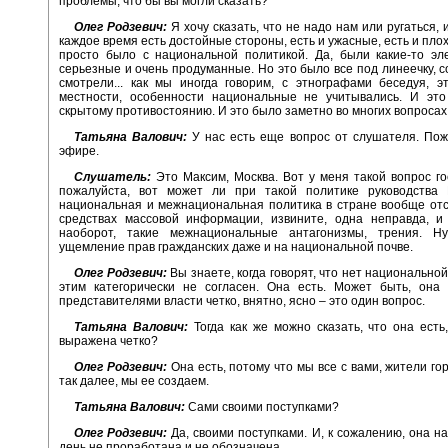
проблемы, что бы вы могли сказать?
Олег Родзевич:
Я хочу сказать, что не надо нам или ругаться, 
каждое время есть достойные стороны, есть и ужасные, есть и плох
просто было с национальной политикой. Да, были какие-то эл
серьезные и очень продуманные. Но это было все под линеечку, 
смотрели... как мы иногда говорим, с этнографами беседуя, э
местности, особенности национальные не учитывались. И это
скрытому противостоянию. И это было заметно во многих вопросах
Татьяна Валович:
У нас есть еще вопрос от слушателя. Пож
эфире.
Слушатель:
Это Максим, Москва. Вот у меня такой вопрос го
пожалуйста, вот может ли при такой политике руководства Р
национальная и межнациональная политика в стране вообще отс
средствах массовой информации, извините, одна неправда, и 
наоборот, такие межнациональные антагонизмы, трения. Ну
ущемление прав гражданских даже и на национальной почве.
Олег Родзевич:
Вы знаете, когда говорят, что нет национальной
этим категорически не согласен. Она есть. Может быть, она
представителями власти четко, внятно, ясно – это один вопрос.
Татьяна Валович:
Тогда как же можно сказать, что она есть
выражена четко?
Олег Родзевич:
Она есть, потому что мы все с вами, жители го
так далее, мы ее создаем.
Татьяна Валович:
Сами своими поступками?
Олег Родзевич:
Да, своими поступками. И, к сожалению, она н
день не проработана и не обозначена.