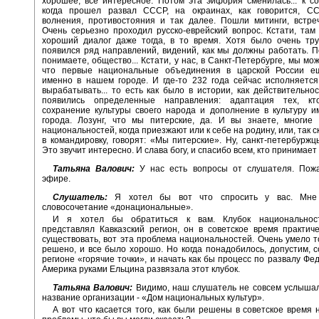
хорошее, все интересное. Потом эта эйфория сменилась... к с
когда прошел развал СССР, на окраинах, как говорится, С
волнения, противостояния и так далее. Пошли митинги, встреч
Очень серьезно проходил русско-еврейский вопрос. Кстати, та
хороший диалог даже тогда, в то время. Хотя было очень тру
появился ряд направлений, видений, как мы должны работать. П
понимаете, общество... Кстати, у нас, в Санкт-Петербурге, мы мо
что первые национальные объединения в царской России е
именно в нашем городе. И где-то 232 года сейчас исполняетс
вырабатывать... то есть как было в истории, как действительнос
появились определенные направления: адаптация тех, кт
сохранение культуры своего народа и дополнение в культуру 
города. Лозунг, что мы питерские, да. И вы знаете, многие
национальностей, когда приезжают или к себе на родину, или, так с
в командировку, говорят: «Мы питерские». Ну, санкт-петербуржц
Это звучит интересно. И слава богу, и спасибо всем, кто принимает 
Татьяна Валович:
У нас есть вопросы от слушателя. Пожа
эфире.
Слушатель:
Я хотел бы вот что спросить у вас. Мне
словосочетание «донациональные».
И я хотел бы обратиться к вам. Клубок национальност
представлял Кавказский регион, он в советское время практич
существовать, вот эта проблема национальностей. Очень умело т
решено, и все было хорошо. Но когда понадобилось, допустим, с
регионе «горячие точки», и начать как бы процесс по развалу Фед
Америка руками Ельцина развязала этот клубок.
Татьяна Валович:
Видимо, наш слушатель не совсем услышал
название организации - «Дом национальных культур».
А вот что касается того, как были решены в советское время