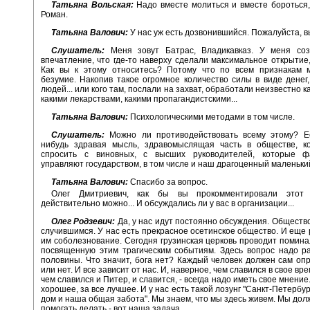
Татьяна Вольская:
Надо вместе молиться и вместе бороться,
Роман.
Татьяна Валович:
У нас уж есть дозвонившийся. Пожалуйста, в
Слушатель:
Меня зовут Батрас, Владикавказ. У меня соз
впечатление, что где-то наверху сделали максимальное открытие, 
Как вы к этому относитесь? Потому что по всем признакам 
безумие. Накопив такое огромное количество силы в виде денег,
людей... или кого там, послали на захват, обработали неизвестно 
какими лекарствами, какими пропагандистскими...
Татьяна Валович:
Психологическими методами в том числе.
Слушатель:
Можно ли противодействовать всему этому? Ес
нибудь здравая мысль, здравомыслящая часть в обществе, к
спросить с виновных, с высших руководителей, которые ф
управляют государством, в том числе и наш драгоценный маленьки
Татьяна Валович:
Спасибо за вопрос.
Олег Дмитриевич, как бы вы прокомментировали этот 
действительно можно... И обсуждались ли у вас в организации...
Олег Родзевич:
Да, у нас идут постоянно обсуждения. Обществ
случившимся. У нас есть прекрасное осетинское общество. И еще
им соболезнование. Сегодня грузинская церковь проводит помина
посвященную этим трагическим событиям. Здесь вопрос надо р
половины. Что значит, бога нет? Каждый человек должен сам опр
или нет. И все зависит от нас. И, наверное, чем славился в свое вр
чем славился и Питер, и славится, - всегда надо иметь свое мнение.
хорошее, за все лучшее. И у нас есть такой лозунг "Санкт-Петербу
дом и наша общая забота". Мы знаем, что мы здесь живем. Мы дол
помогать делать - вот наша задача.