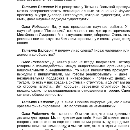
Татьяна Валович:
И в репортаже у Татьяны Вольской прозвуча
можно совершенствовать межнациональные отношения? Изучае
проблему внутри диаспор Петербурга, которые существуют, и ка
быть, даже научные подходы существуют?
Олег Родзевич:
Да, у нас прекрасные научные работы. У 
научный центр "Петрополь", возглавляет его доктор исторически
Михайловна Смирнова. Мы выпускаем книги, сборники. Очень во мн
регионах они пользуются большим спросом, ну и слегка у нас, среди
наших...
Татьяна Валович:
А почему у нас слегка? Тираж маленький или
донести до общества?
Олег Родзевич:
Да, как-то у нас не всегда получается. Потому
говорим о взаимодействии между общественными организациям
национальными объединениями, то наша инициатива проходит 
выходим с инициативами, мы готовы реализовывать, и даже 
незначительная поддержка в интересных и полезных делах, н
трудом. То есть у нас создана система и структура, и 15 лет мы р
со стороны власти... Вот хорошей, серьезной структурой был
предположим, по межнациональным отношениям в городе. Сдел
связям с общественностью.
Татьяна Валович:
Да, я знаю. Прошла информация, что с нач
урезали финансирование. Это положение не изменилось?
Олег Родзевич:
Нет, конечно. Они считают, что «вы должны
делаем для города. Мы не делаем для себя. У нас 36 коллективов.
вопросы, которые пока еще не в состоянии решать, ну, городские 
решаем, помогая этим городу, и мы считаем, что это одна из наших