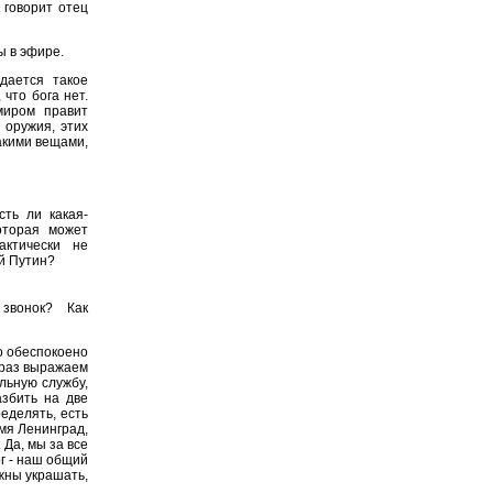
 говорит отец
ы в эфире.
дается такое
что бога нет.
миром правит
 оружия, этих
какими вещами,
ть ли какая-
оторая может
актически не
й Путин?
звонок? Как
о обеспокоено
 раз выражаем
льную службу,
азбить на две
еделять, есть
емя Ленинград,
 Да, мы за все
рг - наш общий
жны украшать,