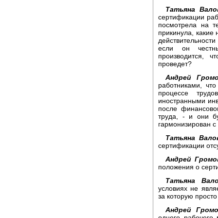
Татьяна Вало
сертификации рабо
посмотрела на т
прикинула, какие 
действительности
если он честны
производится, ч
проведет?
Андрей Громо
работниками, что
процессе трудо
иностранными ин
после финансово
труда, - и они 
гармонизирован с
Татьяна Вало
сертификации отсу
Андрей Громо
положения о серт
Татьяна Вало
условиях не явля
за которую прост
Андрей Громо
одного рабочего 