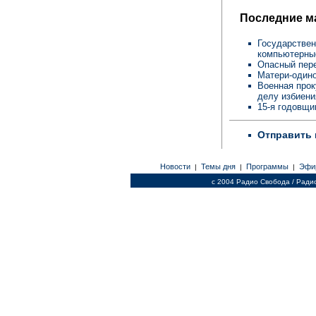
Последние м
Государствен
компьютерны
Опасный пере
Матери-одино
Военная прок
делу избиен
15-я годовщи
Отправить 
Новости
Темы дня
Программы
Эфи
|
|
|
c 2004 Радио Свобода / Ради