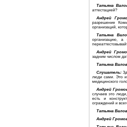
Татьяна Вало
аттестацией?
Андрей Громо
разрешение Коми
организаций, кото
Татьяна Вало
организацию, а 
переаттестовывай
Андрей Громо
задним числом да
Татьяна Валов
Слушатель:
Зд
люди сами. Это из
медицинского гол
Андрей Громо
случаев это люди
есть и конструк
ограждений и всег
Татьяна Валов
Андрей Громов
Татьяна Вало