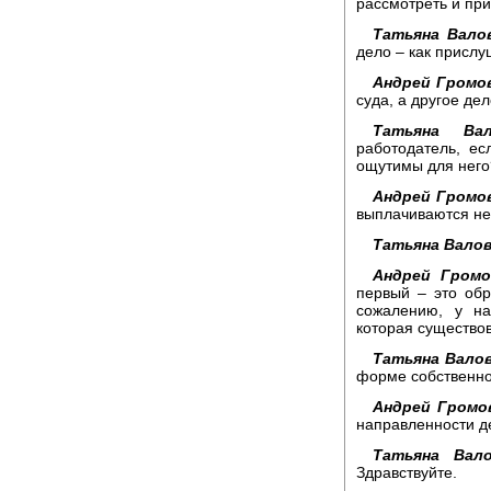
рассмотреть и пр
Татьяна Вало
дело – как присл
Андрей Громо
суда, а другое де
Татьяна Вал
работодатель, ес
ощутимы для него
Андрей Громо
выплачиваются не 
Татьяна Валов
Андрей Громо
первый – это обр
сожалению, у на
которая существов
Татьяна Валов
форме собственн
Андрей Громо
направленности д
Татьяна Вало
Здравствуйте.