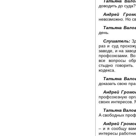
Татьяна Вало
доводить до суда
Андрей Громо
невозможно. Но св
Татьяна Валов
день.
Слушатель:
Зд
раз и суд прохож
заводе, и на заво
профсоюзами. Во-
все вопросы обр
стыдно говорить.
кодекса.
Татьяна Вало
доказать свою пра
Андрей Громо
профсоюзную орга
своих интересов. 
Татьяна Валов
А свободных профс
Андрей Громо
– и я сообщу ва
интересы работни