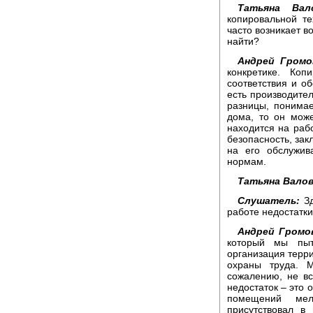
Татьяна Вало
копировальной т
часто возникает в
найти?
Андрей Громо
конкретике. Ко
соответствия и о
есть производител
разницы, понимае
дома, то он мож
находится на рабо
безопасность, за
на его обслужив
нормам.
Татьяна Валов
Слушатель:
Зд
работе недостатк
Андрей Громо
который мы пыт
организация терр
охраны труда. 
сожалению, не в
недостаток – это 
помещений ме
присутствовал в