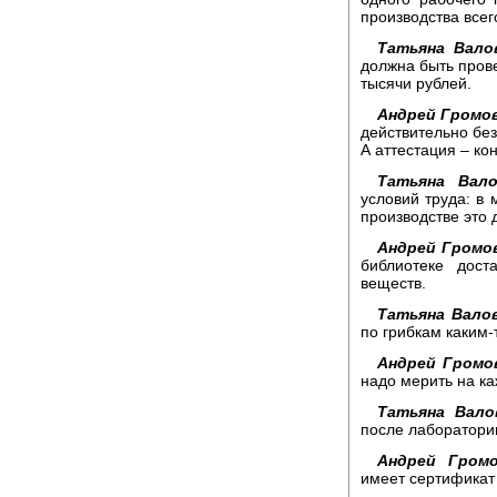
производства всег
Татьяна Вало
должна быть прове
тысячи рублей.
Андрей Громо
действительно без
А аттестация – ко
Татьяна Вало
условий труда: в 
производстве это 
Андрей Громо
библиотеке дост
веществ.
Татьяна Валов
по грибкам каким-
Андрей Громо
надо мерить на к
Татьяна Вало
после лаборатори
Андрей Громо
имеет сертификат