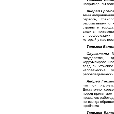
например, вы вза
Андрей Громов
теми направления
отрасль, транс
рассказываем о 
страны и города
защиты, приглаша
с профсоюзами п
который у нас пос
Татьяна Валов
Слушатель:
Зд
государстве, 
коррумпированног
вряд ли что-либ
человеческие 
рабовладельческим
Андрей Громо
что он являетс
Достаточно серь
перед принятием.
права как работод
не всегда обращае
проблема.
Татьяна Вало