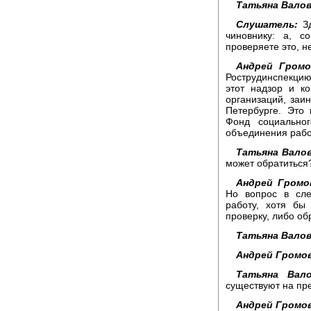
Татьяна Валов
Слушатель:
Зд
чиновнику: а, с
проверяете это, н
Андрей Громо
Рострудинспекцию
этот надзор и к
организаций, заи
Петербурге. Это
Фонд социально
объединения рабо
Татьяна Валов
может обратиться
Андрей Громо
Но вопрос в сле
работу, хотя бы
проверку, либо обр
Татьяна Валов
Андрей Громов
Татьяна Вало
существуют на пр
Андрей Громов