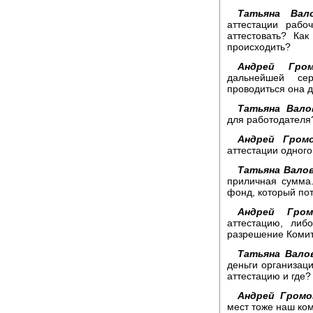
Татьяна Вало
аттестации рабо
аттестовать? Ка
происходить?
Андрей Гром
дальнейшей се
проводиться она д
Татьяна Вало
для работодателя
Андрей Громо
аттестации одного
Татьяна Валов
приличная сумма.
фонд, который пот
Андрей Гром
аттестацию, либ
разрешение Комит
Татьяна Вало
деньги организаци
аттестацию и где?
Андрей Громо
мест тоже наш ком