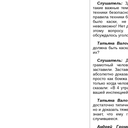
Слушатель:
Зд
такие важные тем
техники безопасно
правила техники б
было каски, не
невозможно! Нет 
этому вопросу.
обсуждалось уголо
Татьяна Вало
должна быть каск
их?
Слушатель:
Да
грамотный чело
заставили. Застав
абсолютно доказан
просто как бомжа
только когда чело
сказали: «В 4 утр
вашей инспекцией 
Татьяна Вало
достаточно типичн
но и доказать тяж
знает, что ему 
случившееся.
Андрей Громо