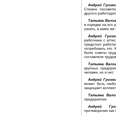
Андрей Громо
Сложно посовето
другого работодат
Татьяна Валов
в порядке на его 
узнать, в каких же
Андрей Громо
работника с аттес
предстоит работат
потребовать это.
были советы труд
составляли трудо
Татьяна Вало
крупных предприя
человек, их и нет.
Андрей Громо
может быть любо
защищает коллект
Татьяна Вало
предприятия.
Андрей Гро
противоречия как 