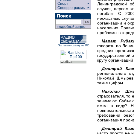
Ленинградской о
Спорт
>
Спецпрограммы
>
случая, первом к
погибли. С 200
несчастных случа
организации и ох
подробный запрос
населения Правит
проблемы в городе
Марат Рудако
говорить по Ленин
Поставьте ссылку на РС
средних организа
государственной э
кругу организаций 
Дмитрий Казн
регионального о
Николай Шмырев,
такие цифры.
Николай Шмы
страхователя, то 
занимают. Субъект
имел в виду? Не
невнимательност
требований безо
организация произ
Дмитрий Казн
часто просто не 