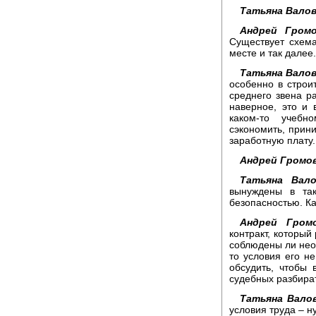
Татьяна Валов
Андрей Громо
Существует схема
месте и так далее.
Татьяна Валов
особенно в строи
среднего звена р
наверное, это и 
каком-то учебн
сэкономить, прини
заработную плату.
Андрей Громов
Татьяна Вало
вынуждены в так
безопасностью. Ка
Андрей Громо
контракт, который
соблюдены ли необ
то условия его н
обсудить, чтобы
судебных разбира
Татьяна Валов
условия труда – н