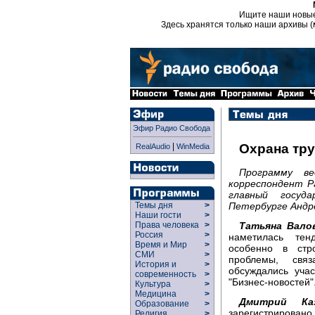
Ищите наши новы
Здесь хранятся только наши архивы (
Эфир Радио Свобода
|
Охрана тру
RealAudio
WinMedia
Программу в
корреспондент Р
главный госуд
Петербурге Андр
Темы дня
>
Наши гости
>
Татьяна Вало
Права человека
>
Россия
>
наметилась тен
Время и Мир
>
особенно в стр
СМИ
>
проблемы, связ
История и
>
обсуждались учас
современность
>
"Бизнес-новостей"
Культура
>
Медицина
>
Дмитрий Каз
Образование
>
зарегистрирован
Религия
>