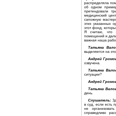
распределяла пом
об одном приме
претендовали тр
медицинский цент
сапожную мастерс
этих указанных о
этот фонд, которы
Я считаю, что 
помещений и дали
важная наша рабо
Татьяна Вало
выделяется на это
Андрей Громо
озвучена.
Татьяна Вало
ситуации?
Андрей Громов
Татьяна Валов
день.
Слушатель:
Зд
в суд, если есть
не организоват
справедливо рас