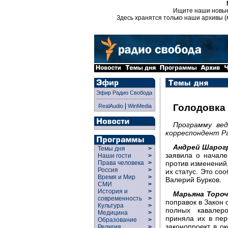
Ищите наши новы
Здесь хранятся только наши архивы (
Эфир Радио Свобода
|
Голодовка 
RealAudio
WinMedia
Программу ве
корреспондент Р
Андрей Шарог
Темы дня
>
заявила о начале
Наши гости
>
против изменений
Права человека
>
Россия
>
их статус. Это со
Время и Мир
>
Валерий Бурков.
СМИ
>
История и
>
Марьяна Тороч
современность
>
поправок в Закон 
Культура
>
полных кавалер
Медицина
>
приняла их в пе
Образование
>
законопроект в о
Религия
>