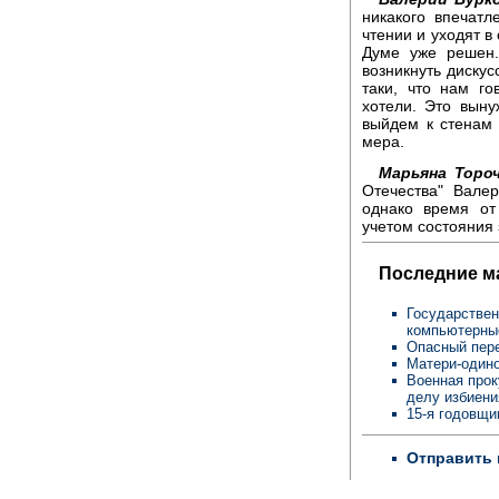
никакого впечатл
чтении и уходят в
Думе уже решен.
возникнуть дискус
таки, что нам г
хотели. Это вын
выйдем к стенам 
мера.
Марьяна Торо
Отечества" Валер
однако время от
учетом состояния
Последние м
Государствен
компьютерны
Опасный пере
Матери-одино
Военная прок
делу избиен
15-я годовщи
Отправить 