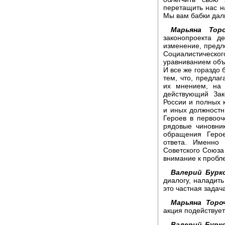
перетащить нас на
Мы вам бабки дали
Марьяна Торо
законопроекта д
изменение, предл
Социалистичес
уравниванием объ
И все же гораздо
тем, что, предлаг
их мнением, на 
действующий Зак
России и полных 
и иных должностн
Героев в первооч
рядовые чиновни
обращения Герое
ответа. Именно 
Советского Союза
внимание к пробл
Валерий Бурк
диалогу, наладить
это частная задач
Марьяна Торо
акция подействует
Валерий Бурко