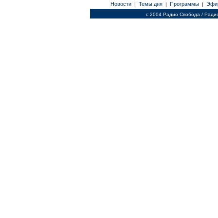
Новости
Темы дня
Программы
Эфи
|
|
|
c 2004 Радио Свобода / Ради