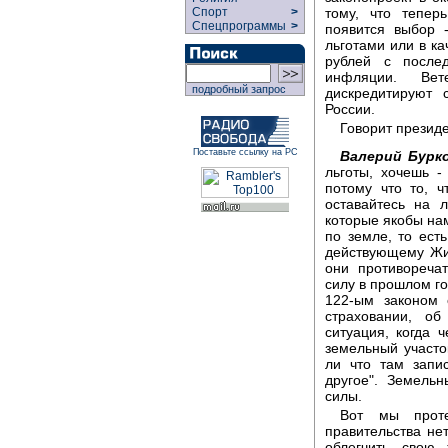
тому, что тепе
Спорт
>
Спецпрограммы
>
появится выбор 
льготами или в к
рублей с после
инфляции. Вет
подробный запрос
дискредитируют 
России.
Говорит презид
Поставьте ссылку на РС
Валерий Бурко
льготы, хочешь -
потому что то, ч
оставайтесь на л
которые якобы нам
по земле, то ест
действующему Жил
они противореча
силу в прошлом го
122-ым законом 
страховании, об
ситуация, когда 
земельный участо
ли что там запи
другое". Земель
силы.
Вот мы проте
правительства нет
облегчить свою