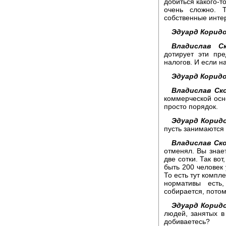
добиться какого-т
очень сложно. 
собственные инте
Эдуард Коридо
Владислав Ск
дотирует эти пр
налогов. И если н
Эдуард Коридо
Владислав Ск
коммерческой осно
просто порядок.
Эдуард Корид
пусть занимаются 
Владислав Ск
отменял. Вы знае
две сотки. Так в
быть 200 человек 
То есть тут компле
нормативы есть
собирается, потом
Эдуард Корид
людей, занятых в
добиваетесь?