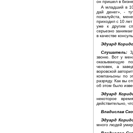
он пришел в бизне
А младший в 10
дай денег», - т
пожалуйста, мен
приходил с 10 лет
уже к другим сп
серьезно занимае
в качестве консуль
Эдуард Коридо
Слушатель:
Зд
звоню. Вот у мен
оказывающую пох
человек, а заве
воровской авторит
компаньоны по э
разряду. Как вы о
об этом было изве
Эдуард Корид
некоторое врем
действительно, что
Владислав Ск
Эдуард Корид
много людей умира
Владислав Ск