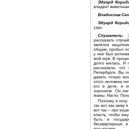
Эдуард Корид
владеет животным
Владислав Ск
Эдуард Корид
утро.
Слушатель:
Зд
рассказать случа
являлся защитни
общем, пробыл под
у нее был антиква
мой муж. В процес
долго мялась. И 
рассказала, что
Петербурге. Вы п
давать только мо
этого человека ни
его в деле, и е
хоронили. Он на
мамы. Нагло. Пон
Поэтому я хочу 
так вот, как живу 
вот так – про коше
класть, чтобы ему
быть в государ
бесквартирные, а 
под ногами.