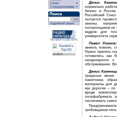
Денис Каменщ
Спорт
>
нормально работа
Спецпрограммы
>
бизнес в России
Российский Союз
пытается провест
законы, напри
подробный запрос
похоронщиков не у
кадров для пох
университета серв
Поставьте ссылку на РС
Павел Уланов:
земель помоек, с
Нужно принять но
готовились как 
неоднократно о
обслуживанию. Вот
Денис Каменщ
траурные венки 
памятники, обра
материалы для де
как дорогие – по
вроде экземпля
полуфабриката з
сколачивать самос
Предпринимат
гробовщиком пять 
Андрей Степа