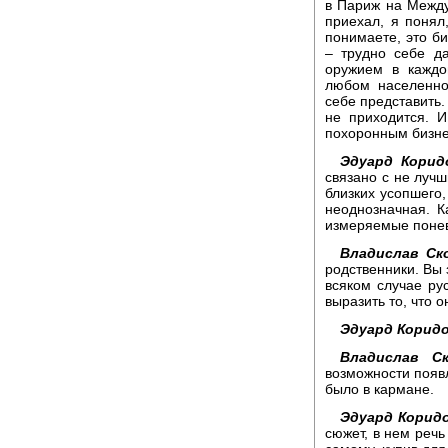
в Париж на Между
приехал, я понял
понимаете, это б
– трудно себе да
оружием в каждо
любом населенно
себе представить. 
не приходится. 
похоронным бизне
Эдуард Корид
связано с не лучш
близких усопшего,
неоднозначная. К
измеряемые понев
Владислав Ск
родственники. Вы 
всяком случае ру
выразить то, что 
Эдуард Коридо
Владислав Ск
возможности появл
было в кармане.
Эдуард Корид
сюжет, в нем речь