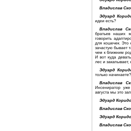
Владислав Ск
Эдуард Корид
идеи есть?
Владислав Ск
братьев наших м
говорить адаптир
для кошечек. Это 
зачастую бывает т
чем к ближним род
И вот куда девать
лес и закапывает, 
Эдуард Корид
только начинаете
Владислав Ск
Инсениратор уже 
августа мы это за
Эдуард Коридо
Владислав Ск
Эдуард Коридо
Владислав Ск