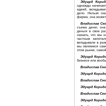
Эдуард Корид
однажды начинаетс
идеей, вкладывае
дело. Нельзя ска
фирма, она может 
Владислав Ск
съема денег, он
деньги в свое ра
сказать, что мы 
частным капита
вкладывали в раз
мы являемся само
этом рынке, самой
Эдуард Корид
бизнесе или вооб
Владислав Ск
Эдуард Коридо
Владислав Ск
Эдуард Коридо
Владислав Ск
Эдуард Коридо