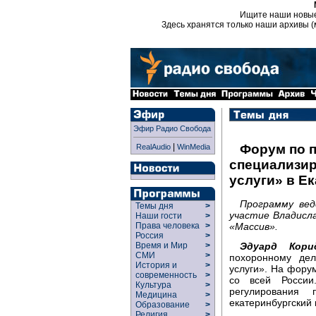
Ищите наши новы
Здесь хранятся только наши архивы (
Эфир Радио Свобода
|
Форум по 
RealAudio
WinMedia
специализир
услуги» в Е
Программу вед
Темы дня
>
участие Владисл
Наши гости
>
«Массив».
Права человека
>
Россия
>
Эдуард Кори
Время и Мир
>
СМИ
>
похоронному дел
История и
>
услуги». На фору
современность
>
со всей России
Культура
>
регулирования 
Медицина
>
екатеринбургский
Образование
>
Религия
>