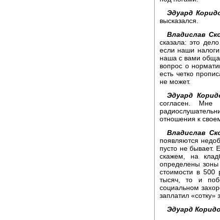
Эдуард Корид
высказался.
Владислав Ск
сказала: это дело
если наши налоги 
наша с вами общая
вопрос о нормати
есть четко пропи
не может.
Эдуард Корид
согласен. Мне
радиослушательн
отношения к своем
Владислав Ск
появляются недоб
пусто не бывает. 
скажем, на кла
определены зоны 
стоимости в 500 
тысяч, то и по
социальном захоро
заплатил «сотку» 
Эдуард Коридо