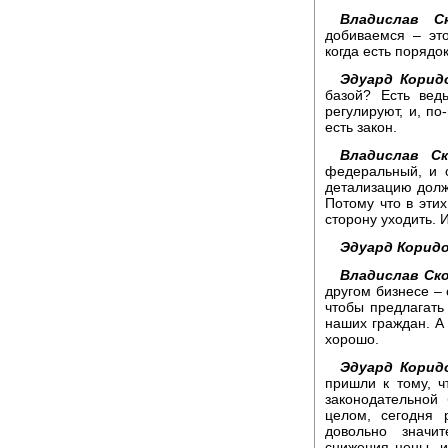
Владислав С
добиваемся – эт
когда есть порядок
Эдуард Корид
базой? Есть вед
регулируют, и, п
есть закон.
Владислав Ск
федеральный, и 
детализацию долж
Потому что в этих
сторону уходить. 
Эдуард Коридо
Владислав Ск
другом бизнесе – 
чтобы предлагать
наших граждан. А 
хорошо.
Эдуард Корид
пришли к тому, 
законодательной
целом, сегодня 
довольно значи
снижения цены, и