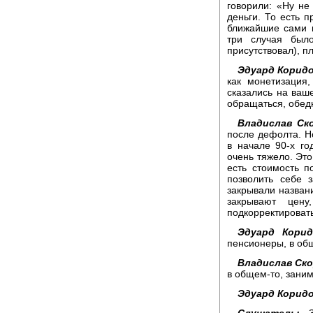
говорили: «Ну не 
деньги. То есть п
ближайшие сами и
три случая был
присутствовал), п
Эдуард Коридо
как монетизация
сказались на ваш
обращаться, обе
Владислав Ск
после дефолта. Но
в начале 90-х го
очень тяжело. Это
есть стоимость п
позволить себе 
закрывали названи
закрывают цен
подкорректировать
Эдуард Корид
пенсионеры, в общ
Владислав Ск
в общем-то, зани
Эдуард Коридо
Слушатель:
Зд