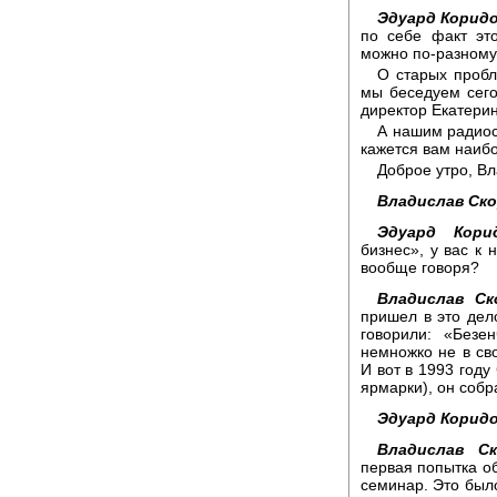
Эдуард Коридо
по себе факт это
можно по-разному
О старых пробл
мы беседуем сего
директор Екатери
А нашим радиос
кажется вам наиб
Доброе утро, В
Владислав Ск
Эдуард Корид
бизнес», у вас к
вообще говоря?
Владислав Ск
пришел в это дело
говорили: «Безе
немножко не в сво
И вот в 1993 году
ярмарки), он собр
Эдуард Коридо
Владислав Ск
первая попытка о
семинар. Это было