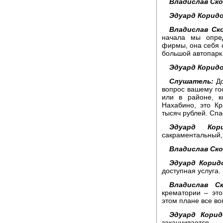
Владислав Ск
Эдуард Коридо
Владислав Ск
начала мы опред
фирмы, она себя о
большой автопарк
Эдуард Коридо
Слушатель:
До
вопрос вашему гос
или в районе, к
Нахабино, это Кр
тысяч рублей. Спа
Эдуард Кори
сакраментальный,
Владислав Ск
Эдуард Корид
доступная услуга.
Владислав Ск
крематории – это
этом плане все во
Эдуард Корид
заканчивается...