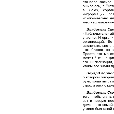
это поле, засыпан
ошибаюсь, в Екат
в Союз, сорган
информации по
исключительно дл
местных чиновник
Владислав Ск
«Наблюдательный 
участие. И орган
организаций. В
исключительно с ц
этот бизнес, он 
Просто это може
может быть не ци
его цивилизации
чтобы все знали п
Эдуард Корид
о котором говорил
руки, когда вы са
страх и риск с ка
Владислав Ск
того, чтобы снять 
вот в первую по
доме – это семейн
у меня был такой 