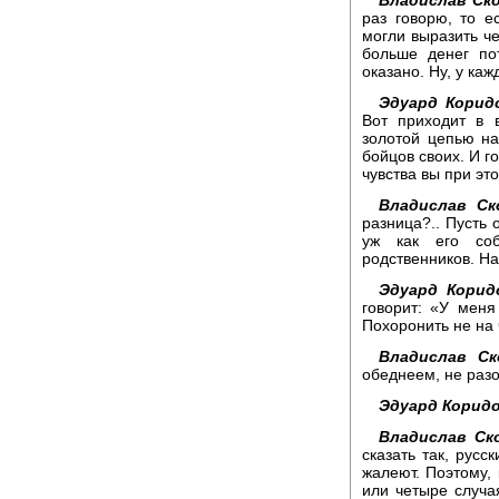
раз говорю, то е
могли выразить че
больше денег по
оказано. Ну, у каж
Эдуард Корид
Вот приходит в 
золотой цепью на
бойцов своих. И г
чувства вы при эт
Владислав Ск
разница?.. Пусть 
уж как его соб
родственников. Наш
Эдуард Корид
говорит: «У мен
Похоронить не на 
Владислав Ск
обеднеем, не раз
Эдуард Коридо
Владислав Ск
сказать так, русс
жалеют. Поэтому, 
или четыре случа