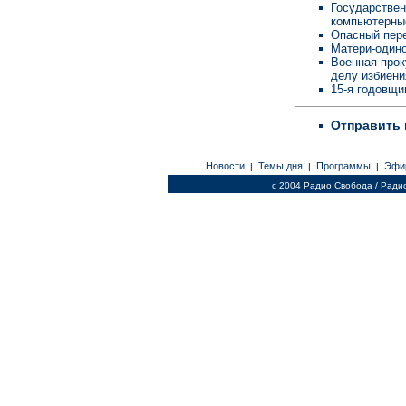
Государствен
компьютерны
Опасный пере
Матери-одино
Военная прок
делу избиен
15-я годовщи
Отправить 
Новости
Темы дня
Программы
Эфи
|
|
|
c 2004 Радио Свобода / Ради