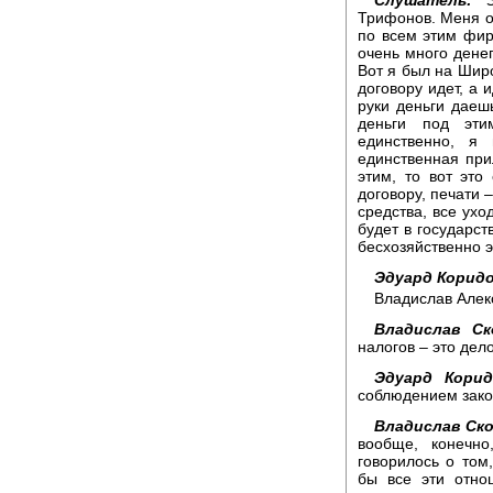
Трифонов. Меня оч
по всем этим фир
очень много денег
Вот я был на Широ
договору идет, а и
руки деньги даешь
деньги под эти
единственно, я
единственная прил
этим, то вот это
договору, печати 
средства, все ухо
будет в государст
бесхозяйственно э
Эдуард Коридо
Владислав Алек
Владислав Ск
налогов – это дел
Эдуард Корид
соблюдением зако
Владислав Ск
вообще, конечн
говорилось о том
бы все эти отно