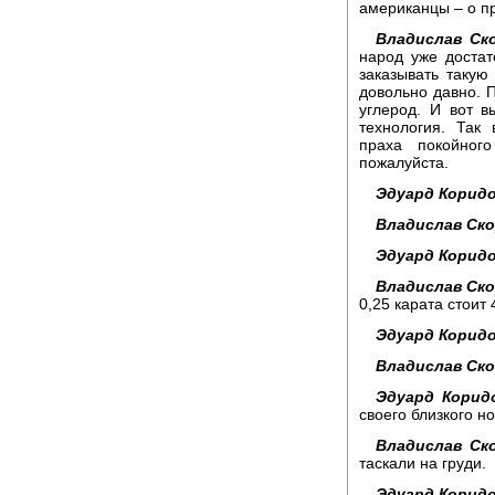
американцы – о п
Владислав Ск
народ уже достат
заказывать такую 
довольно давно. П
углерод. И вот 
технология. Так
праха покойног
пожалуйста.
Эдуард Коридо
Владислав Ск
Эдуард Коридо
Владислав Ск
0,25 карата стоит 
Эдуард Коридо
Владислав Ск
Эдуард Корид
своего близкого н
Владислав Ск
таскали на груди.
Эдуард Коридо