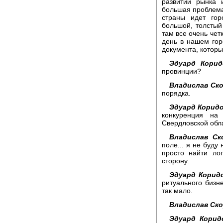
развитии рынка 
большая проблема
страны идет гор
большой, толстый
там все очень чет
день в нашем гор
документа, котор
Эдуард Корид
провинции?
Владислав Ск
порядка.
Эдуард Коридо
конкуренция на
Свердловской обл
Владислав Ск
поле... я не буду
просто найти ло
сторону.
Эдуард Корид
ритуального бизн
так мало.
Владислав Ск
Эдуард Корид