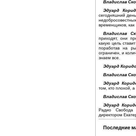
Владислав Ск
Эдуард Корид
сегодняшний день
недобросовестны
временщиков, как 
Владислав Ск
приходят, они пр
какую цель ставит
поработав на ры
ограничен, и коли
знаем все.
Эдуард Коридо
Владислав Ск
Эдуард Корид
том, кто плохой, 
Владислав Ск
Эдуард Корид
Радио Свобода
директором Екате
Последние м