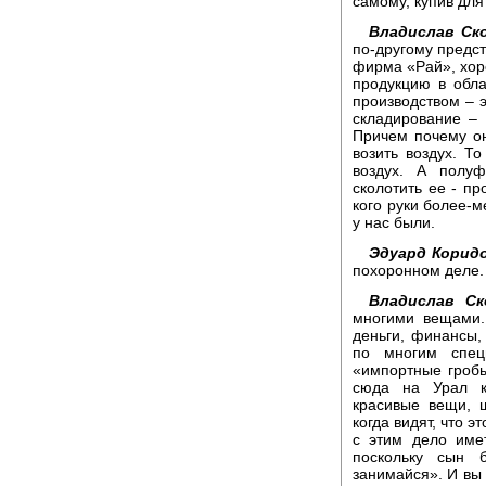
самому, купив для
Владислав Ск
по-другому предст
фирма «Рай», хор
продукцию в обла
производством – э
складирование – 
Причем почему о
возить воздух. Т
воздух. А полуф
сколотить ее - пр
кого руки более-м
у нас были.
Эдуард Корид
похоронном деле. 
Владислав Ск
многими вещами.
деньги, финансы,
по многим спец
«импортные гробы
сюда на Урал к
красивые вещи, 
когда видят, что э
с этим дело име
поскольку сын 
занимайся». И вы 