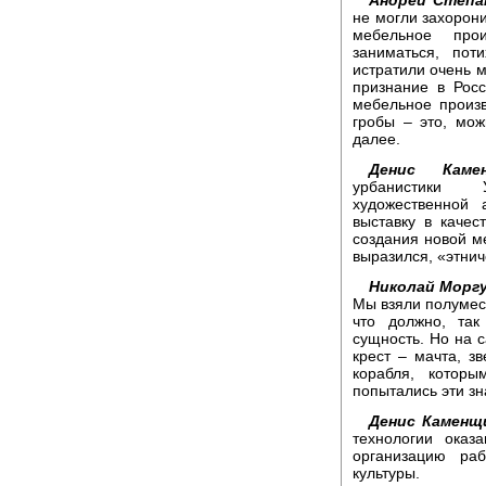
не могли захорони
мебельное про
заниматься, пот
истратили очень м
признание в Рос
мебельное произв
гробы – это, мож
далее.
Денис Камен
урбанистики У
художественной
выставку в качес
создания новой ме
выразился, «этни
Николай Моргу
Мы взяли полумеся
что должно, так
сущность. Но на с
крест – мачта, з
корабля, котор
попытались эти зн
Денис Каменщ
технологии оказ
организацию ра
культуры.