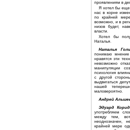
проявлениям в де
Я хотел бы еще 
нас в корне изме
по крайней мере
возможно, и в рег
низов будет, на
власти.
Хотел бы полу
Наталья.
Наталья Голь
понимаю мнение 
нравятся эти тех
невозможно отказ
манипуляции со
психология влияни
с другой сторон
выдвигаться депут
нашей тепереш
маловероятно.
Андрей Альшев
Эдуард Корид
употребляем сло
между тем, во
неоднозначен, н
крайней мере од