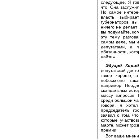
следующее. Я гов
что. Она заслужил
Но самое интере
власть выбирае
губернаторов, вы
ничего не делает 
вы подумайте, ког
эту тему разгов
самом деле, мы и
депутатами, а 
обязанности, кото
найти».
Эдуард Корид
депутатской деяте
такое хорошо, а
небосклоне так
например. Неодн
скандальных исто
массу вопросов.
среди большой ча
говоря, я хоте
председатель го
заявил о том, чт
которые участво
марте, может гроз
премии.
Вот ваше мнение