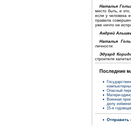
Наталья Гольц
место быть, и это
если у человека 
правила совершенн
уже ничто не испр
Андрей Альшев
Наталья Голь
личности.
Эдуард Корид
строителя капитал
Последние м
Государствен
компьютерны
Опасный пере
Матери-одино
Военная прок
делу избиен
15-я годовщи
Отправить 