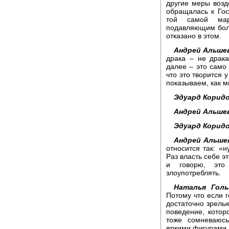
другие меры возд
обращалась к Гос
той самой мар
подавляющим бол
отказано в этом.
Андрей Альшев
драка – не драк
далее – это само 
что это творится 
показываем, как м
Эдуард Коридо
Андрей Альшев
Эдуард Коридо
Андрей Альше
относится так: «н
Раз власть себе э
и говорю, это 
злоупотреблять.
Наталья Голь
Потому что если г
достаточно зрелые
поведение, котор
тоже сомневаюсь
яркими фигурами,