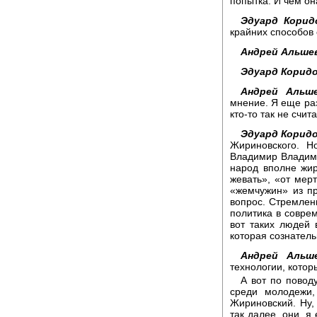
попытка. И чем он
Эдуард Корид
крайних способов 
Андрей Альшев
Эдуард Коридо
Андрей Альше
мнение. Я еще раз 
кто-то так не счита
Эдуард Коридо
Жириновского. Н
Владимир Владими
народ вполне жир
жевать», «от мер
«жемчужин» из пр
вопрос. Стремлен
политика в соврем
вот таких людей 
которая сознатель
Андрей Альше
технологии, котор
А вот по повод
среди молодежи,
Жириновский. Ну,
так далее, они, я