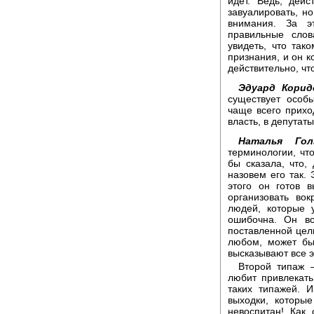
идет. Ведь, дей
завуалировать, но
внимания. За э
правильные слов
увидеть, что так
признания, и он к
действительно, чт
Эдуард Корид
существует особы
чаще всего прихо
власть, в депутаты
Наталья Голь
терминологии, чт
бы сказала, что,
назовем его так. 
этого он готов 
организовать во
людей, которые 
ошибочна. Он вс
поставленной цели
любом, может быт
высказывают все 
Второй типаж –
любит привлекат
таких типажей. И
выходки, которы
невоспитан! Как 