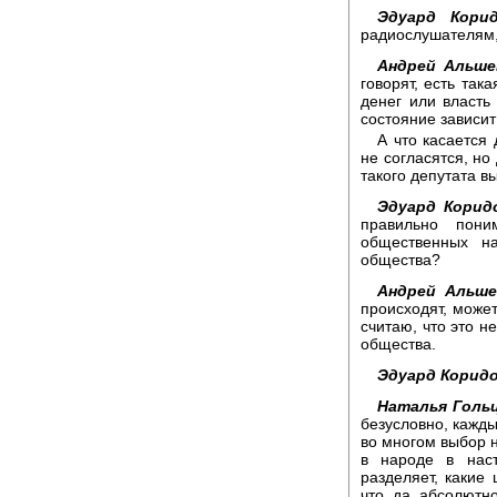
Эдуард Корид
радиослушателям,
Андрей Альше
говорят, есть так
денег или власть 
состояние зависит
А что касается
не согласятся, но
такого депутата вы
Эдуард Корид
правильно пони
общественных н
общества?
Андрей Альше
происходят, может
считаю, что это н
общества.
Эдуард Коридо
Наталья Гольц
безусловно, кажды
во многом выбор н
в народе в наст
разделяет, какие 
что, да, абсолютн