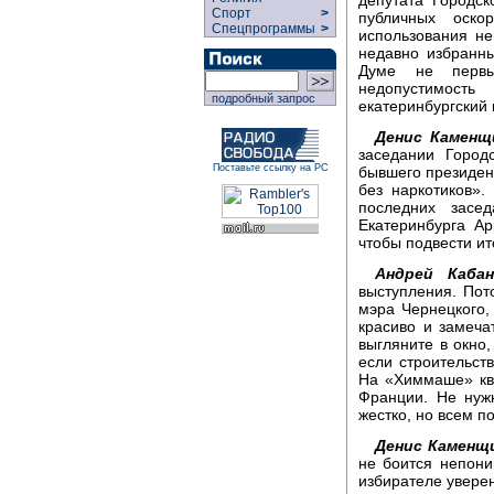
Спорт
>
публичных оско
Спецпрограммы
>
использования н
недавно избранн
Думе не первы
недопустимость
подробный запрос
екатеринбургский
Денис Каменщ
заседании Город
Поставьте ссылку на РС
бывшего президен
без наркотиков»
последних засе
Екатеринбурга А
чтобы подвести ит
Андрей Кабан
выступления. Пото
мэра Чернецкого, 
красиво и замеча
выгляните в окно,
если строительств
На «Химмаше» ква
Франции. Не нужн
жестко, но всем п
Денис Каменщ
не боится непони
избирателе уверен