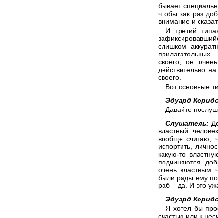
бывает специальн
чтобы как раз доб
внимание и сказат
И третий типаж
зафиксировавшийс
слишком аккурат
прилагательных.
своего, он очен
действительно на 
своего.
Вот основные т
Эдуард Коридо
Давайте послуш
Слушатель:
До
властный челове
вообще считаю, ч
испортить, личнос
какую-то властну
подчиняются доб
очень властным ч
были рады ему под
раб – да. И это уж
Эдуард Коридо
Я хотел бы про
счастью или к несч