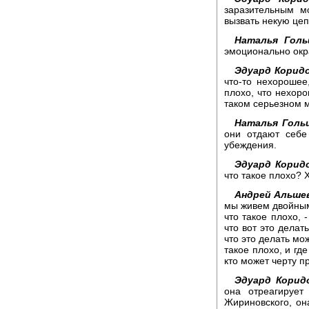
заразительным м
вызвать некую це
Наталья Голь
эмоционально окр
Эдуард Корид
что-то нехорошее
плохо, что нехоро
таком серьезном м
Наталья Гольц
они отдают себе
убеждения.
Эдуард Корид
что такое плохо?
Андрей Альшев
мы живем двойными
что такое плохо, 
что вот это делать
что это делать мож
такое плохо, и гд
кто может черту п
Эдуард Корид
она отреагирует
Жириновского, он