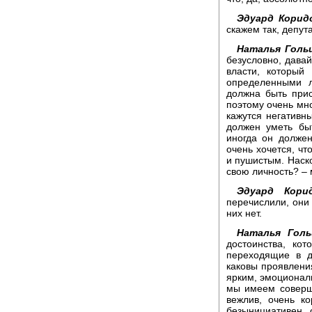
Эдуард Корид
скажем так, депут
Наталья Гольц
безусловно, давай
власти, который
определенными л
должна быть прис
поэтому очень мно
кажутся негативн
должен уметь бы
иногда он должен
очень хочется, чт
и пушистым. Наско
свою личность? –
Эдуард Корид
перечислили, они 
них нет.
Наталья Голь
достоинства, кот
переходящие в д
каковы проявления
ярким, эмоционал
мы имеем соверш
вежлив, очень к
безынициативен, 