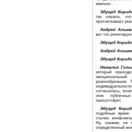
именно...
Эдуард Корид
так сказать, эт
просчитывают реа
Андрей Альше
вот что репетируют
Эдуард Коридо
Андрей Альшев
Эдуард Коридо
Наталья Гольц
который приход
эмоциональный
разнообразным. Т
индивидуальнос
согласилась, коне
этих публичных
присутствует.
Эдуард Корид
подобные яркие 
стычки, конфликт
Ну, скажем, не 
определенный мом