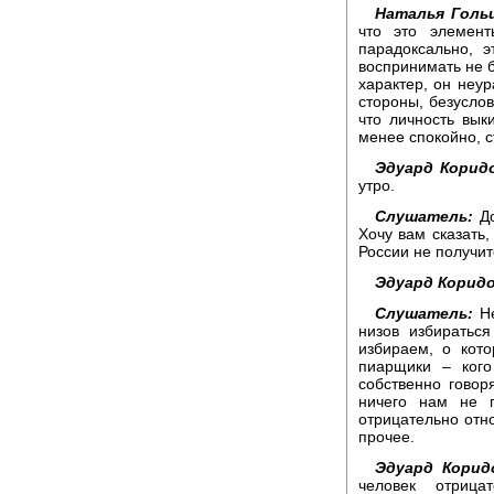
Наталья Гольц
что это элемент
парадоксально, э
воспринимать не б
характер, он неур
стороны, безуслов
что личность выки
менее спокойно, с
Эдуард Корид
утро.
Слушатель:
До
Хочу вам сказать,
России не получит
Эдуард Коридо
Слушатель:
Не
низов избиратьс
избираем, о кот
пиарщики – кого
собственно говор
ничего нам не п
отрицательно отн
прочее.
Эдуард Корид
человек отрица