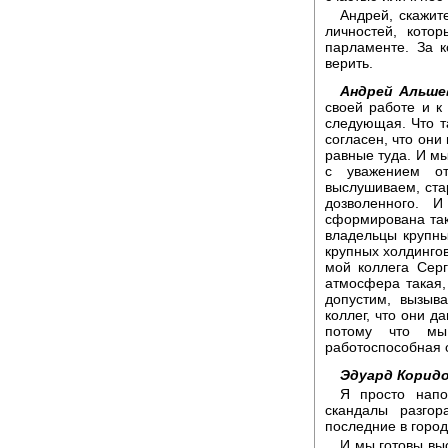
Андрей, скажит
личностей, кото
парламенте. За 
верить.
Андрей Альше
своей работе и к 
следующая. Что т
согласен, что они
равные туда. И мы
с уважением о
выслушиваем, стар
дозволенного. 
сформирована так
владельцы крупн
крупных холдингов,
мой коллега Серг
атмосфера такая, 
допустим, вызыв
коллег, что они да
потому что мы
работоспособная о
Эдуард Коридо
Я просто напо
скандалы разго
последние в город
И мы готовы вы