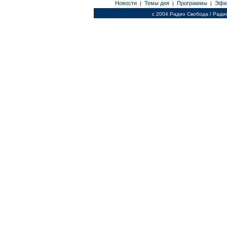
Новости
Темы дня
Программы
Эфи
|
|
|
c 2004 Радио Свобода / Ради