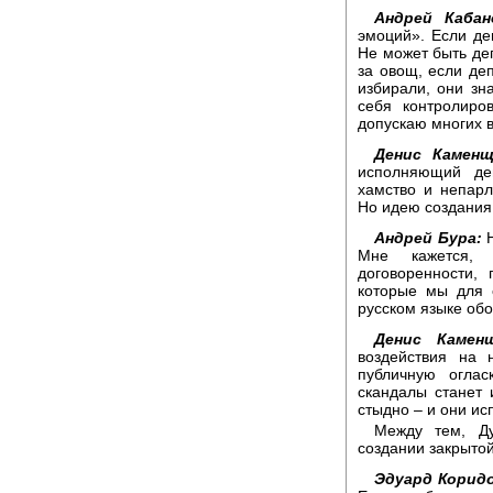
Андрей Кабан
эмоций». Если деп
Не может быть деп
за овощ, если де
избирали, они зн
себя контролиро
допускаю многих 
Денис Каменщ
исполняющий деп
хамство и непар
Но идею создания
Андрей Бура:
Н
Мне кажется, 
договоренности,
которые мы для 
русском языке обо
Денис Каменщ
воздействия на 
публичную оглас
скандалы станет 
стыдно – и они ис
Между тем, Ду
создании закрытой
Эдуард Корид