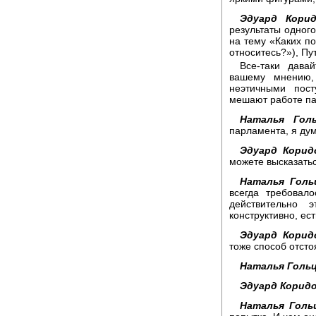
Эдуард Корид
результаты одного
на тему «Каких по
относитесь?»), Пу
Все-таки дава
вашему мнению,
неэтичными пос
мешают работе п
Наталья Голь
парламента, я дум
Эдуард Корид
можете высказатьс
Наталья Голь
всегда требовал
действительно 
конструктивно, ес
Эдуард Корид
тоже способ отсто
Наталья Гольц
Эдуард Коридо
Наталья Голь