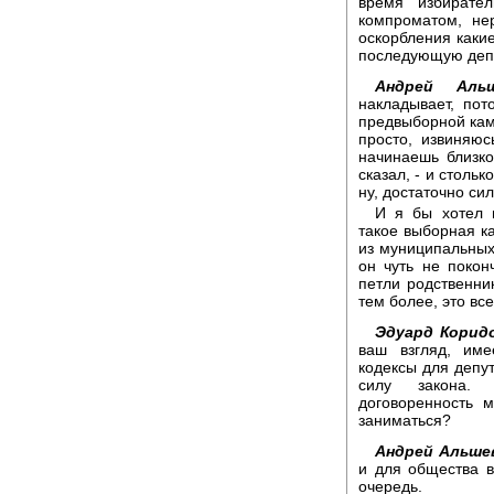
время избирател
компроматом, не
оскорбления какие
последующую депу
Андрей Альш
накладывает, пот
предвыборной камп
просто, извиняюс
начинаешь близко
сказал, - и стольк
ну, достаточно си
И я бы хотел 
такое выборная к
из муниципальных
он чуть не покон
петли родственник
тем более, это вс
Эдуард Корид
ваш взгляд, име
кодексы для депут
силу закона. 
договоренность 
заниматься?
Андрей Альше
и для общества в
очередь.