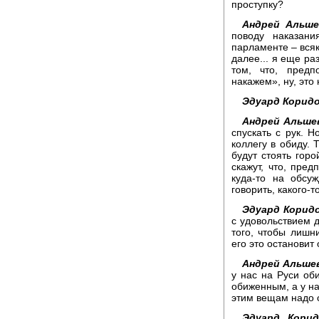
проступку?
Андрей Альше
поводу наказан
парламенте – всяк
далее... я еще ра
том, что, предп
накажем», ну, это
Эдуард Коридо
Андрей Альшев
спускать с рук. Н
коллегу в обиду. 
будут стоять гор
скажут, что, пред
куда-то на обсу
говорить, какого-т
Эдуард Корид
с удовольствием 
того, чтобы лишн
его это остановит
Андрей Альшев
у нас на Руси об
обиженным, а у нас
этим вещам надо о
Эдуард Корид