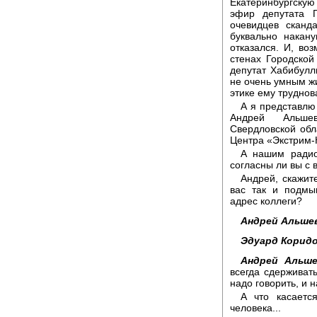
Екатеринбургскую
эфир депутата 
очевидцев сканд
буквально накан
отказался. И, во
стенах Городско
депутат Хабибулл
не очень умным жи
этике ему труднов
А я представлю 
Андрей Альшев
Свердловской обла
Центра «Экстрим-
А нашим радио
согласны ли вы с 
Андрей, скажите
вас так и подмы
адрес коллеги?
Андрей Альшев
Эдуард Коридо
Андрей Альше
всегда сдерживать
надо говорить, и н
А что касается
человека...