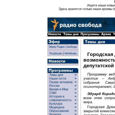
Ищите наши новы
Здесь хранятся только наши архивы (
Эфир Радио Свобода
|
Городская
RealAudio
WinMedia
возможность
депутатской
Программу вед
Темы дня
>
участие – Анд
Наши гости
>
собрания Свер
Права человека
>
Россия
>
психотерапевт, 
Время и Мир
>
СМИ
>
Эдуард Корид
История и
>
всем этим сопро
современность
>
мира.
Культура
>
Городская Дума
Медицина
>
закрытой комиссии
Образование
>
Религия
>
депутата Городс