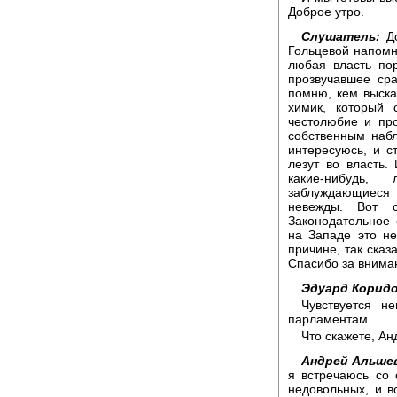
Доброе утро.
Слушатель:
До
Гольцевой напомн
любая власть по
прозвучавшее ср
помню, кем выска
химик, который 
честолюбие и пр
собственным набл
интересуюсь, и с
лезут во власть.
какие-нибудь,
заблуждающиеся 
невежды. Вот 
Законодательное
на Западе это не
причине, так сказ
Спасибо за внима
Эдуард Коридо
Чувствуется н
парламентам.
Что скажете, Ан
Андрей Альшев
я встречаюсь со 
недовольных, и в