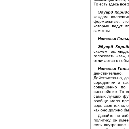
То есть здесь всег
Эдуард Корид
каждом коллект
формальные, лю
которые ведут в
заметны.
Наталья Гольц
Эдуард Корид
скажем так, люди,
голосовать «за»,
отличается от обы
Наталья Гольц
действительно
Действительно, д
середнячки и та
совершенно по 
сильнейшие. То ес
самых лучших фут
вообще мало пред
ведь своя техноло
как оно должно бы
Давайте не заб
политику, он имее
есть внутренние 