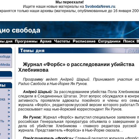
Мы переехали!
Ищите наши новые материалы на
SvobodaNews.ru
.
хранятся только наши архивы (материалы, опубликованные до 16 января 200
вобода
Журнал «Форбс» о расследовании убийства
nMedia
Хлебникова
Программу ведет Андрей Шарый. Принимает участие ко
Радио Свобода в Нью-Йорке Ян Рунов.
>
Андрей Шарый:
За расследованием убийства Пола Хлебников
>
следили в Соединенных Штатах. Этот вопрос обсуждался в конгр
века
>
активность проявляли адвокаты покойного и члены его семь
>
журнала «Форбс», редактором русской версии которого работал П
р
>
рассказывает наш нью-йоркский корреспондент Ян Рунов.
>
>
Ян Рунов:
Журнал «Форбс» выпустил специальное заявление по
сть
>
российская Генеральная прокуратура объявила о завершении р
>
дела об убийстве Хлебникова - главного редактора русской 
>
журнала. Представитель «Форбса» в Нью-Йорке сказала…
ие
>
Представитель «Форбса»:
Главный редактор журнала «Форбс
>