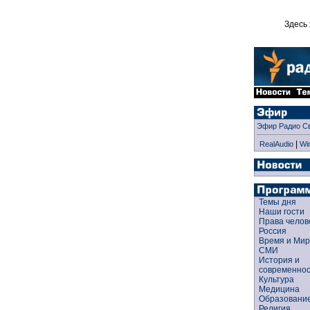
Здесь 
Эфир Радио С
|
RealAudio
Wi
Темы дня
Наши гости
Права чело
Россия
Время и Ми
СМИ
История и
современно
Культура
Медицина
Образован
Религия