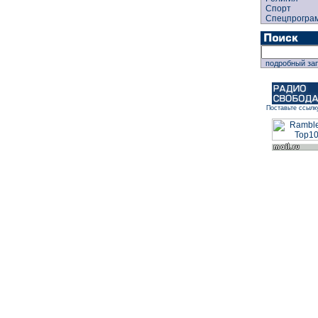
Спорт
Спецпрогра
подробный за
Поставьте ссылк