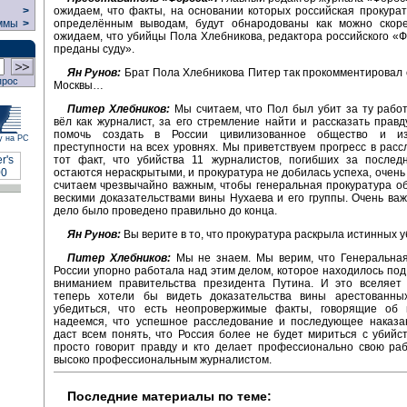
ожидаем, что факты, на основании которых российская прокура
>
определённым выводам, будут обнародованы как можно скор
ммы
>
ожидаем, что убийцы Пола Хлебникова, редактора российского «Ф
преданы суду».
Ян Рунов:
Брат Пола Хлебникова Питер так прокомментировал
прос
Москвы…
Питер Хлебников:
Мы считаем, что Пол был убит за ту работ
вёл как журналист, за его стремление найти и рассказать правд
помочь создать в России цивилизованное общество и из
у на РС
преступности на всех уровнях. Мы приветствуем прогресс в расс
тот факт, что убийства 11 журналистов, погибших за последн
остаются нераскрытыми, и прокуратура не добилась успеха, очень
считаем чрезвычайно важным, чтобы генеральная прокуратура о
вескими доказательствами вины Нухаева и его группы. Очень важ
дело было проведено правильно до конца.
Ян Рунов:
Вы верите в то, что прокуратура раскрыла истинных 
Питер Хлебников:
Мы не знаем. Мы верим, что Генеральная
России упорно работала над этим делом, которое находилось по
вниманием правительства президента Путина. И это вселяет
теперь хотели бы видеть доказательства вины арестованны
убедиться, что есть неопровержимые факты, говорящие об
надеемся, что успешное расследование и последующее наказа
даст всем понять, что Россия более не будет мириться с убийст
просто говорит правду и кто делает профессионально свою ра
высоко профессиональным журналистом.
Последние материалы по теме: