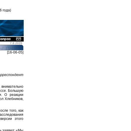
6 года)
7.8.2026
[16-06-05]
рреспондент
а внимательно
ессе. Большую
и. О реакции
ол Хлебников,
сле того, как
асследования
версии этого
» заявил: «Мы