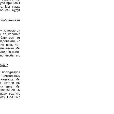
тура пришла к
ее. Мы также
орбса», будут
 сообщение из
у, которую он
у, за желание
бавиться от
ледовании, но
ие пять лет,
 печально. Мы
бладала очень
но, чтобы это
убийц?
 прокуратура
д пристальным
 надежду. Мы
х, хотели бы
 их вине. Мы
ние виновных
вами тех, кто
боту. Пол был