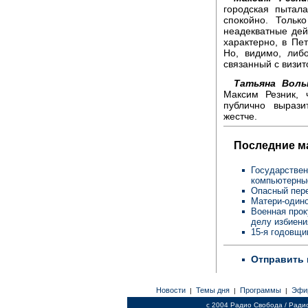
городская пытала
спокойно. Тольк
неадекватные дей
характерно, в Пе
Но, видимо, либ
связанный с визит
Татьяна Воль
Максим Резник, 
публично вырази
жестче.
Последние м
Государствен
компьютерны
Опасный пере
Матери-одино
Военная прок
делу избиен
15-я годовщи
Отправить 
Новости
Темы дня
Программы
Эфи
|
|
|
c 2004 Радио Свобода / Ради