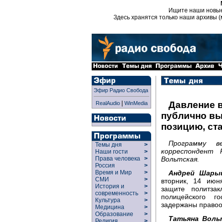
Ищите наши новы
Здесь хранятся только наши архивы (
Эфир Радио Свобода
|
Давление в
RealAudio
WinMedia
публично вы
позицию, ст
Программу в
Темы дня
>
корреспондент 
Наши гости
>
Вольтская.
Права человека
>
Россия
>
Андрей Шары
Время и Мир
>
СМИ
>
вторник, 14 июн
История и
>
защите политза
современность
>
полицейского г
Культура
>
задержаны правоо
Медицина
>
Образование
>
Татьяна Воль
Религия
>