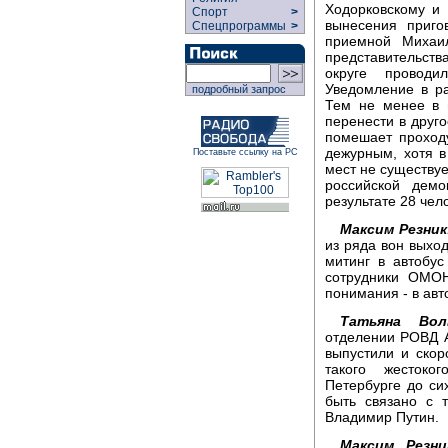
Ходорковскому и 
Спорт
>
вынесения приго
Спецпрограммы
>
приемной Михаи
представительст
округе проводи
Уведомление в р
подробный запрос
Тем не менее в 
перенести в друго
помешает проходу
дежурным, хотя в
Поставьте ссылку на РС
мест не существуе
российской демо
результате 28 чел
Максим Резник
из ряда вон выход
митинг в автобу
сотрудники ОМОН
понимания - в ав
Татьяна Вол
отделении РОВД А
выпустили и скор
такого жестоко
Петербурге до си
быть связано с 
Владимир Путин.
Максим Резни