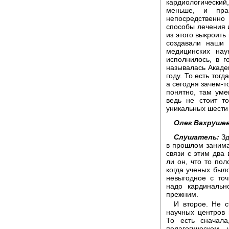
кардиологический
меньше, и прак
непосредственн
способы лечения 
из этого выкроить
создавали наши 
медицинских нау
исполнилось, в 
называлась Акаде
году. То есть тог
а сегодня зачем-т
понятно, там уме
ведь не стоит т
уникальных шести
Олег Вахрушев
Слушатель:
Зд
в прошлом занимал
связи с этим два 
ли он, что то по
когда ученых был
невыгодное с то
надо кардинальн
прежним.
И второе. Не с
научных центров
То есть сначала
педагогическом