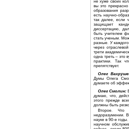
не хуже своих кол
вы это прекрасно
образования разр
есть научно-обра
так далее, если 
защищает канди
диссертацию, да
быть учителем фи
стать ученым. Мо
разные. У каждого
через отраслевой
трети академичес
одна треть – это 
практики. Так ч
препятствует.
Олег Вахруше
Думы Олега Смол
думаете об эффек
Олег Смолин:
В
думаю, что, дейс
этого прежде все
должны быть резк
Второе. Что 
недоразумении. В
науке в 90-е годы.
научном обслужи
сейчас - около 80