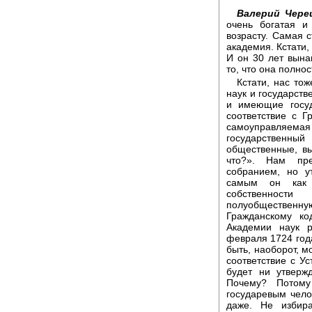
Валерий Чере
очень богатая и
возрасту. Самая 
академия. Кстати,
И он 30 лет вына
то, что она полно
Кстати, нас тож
наук и государст
и имеющие госуд
соответствие с Г
самоуправляема
государственный
общественные, вы
что?». Нам пре
собранием, но у
самым он как 
собственност
полуобществен
Гражданскому ко
Академии наук р
февраля 1724 года
быть, наоборот, м
соответствие с У
будет ни утверж
Почему? Потому
государевым чело
даже. Не избир