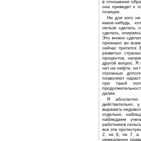
в отношении обра
она приведет к т
позиции.
Ни для кого не
какое-нибудь, х
нельзя сделать, 
сделать, опираяс
Это можно сделат
признано во всем
сейчас тратится 
развитых страна
процентов, напр
другой вопрос. Я
нет ни нефти, ни 
огромные допол
позволяют нараст
при такой пол
продолжительност
далее.
Я абсолютно
действительно, 
выражать недоволь
отдельно наблю
наблюдаем учен
работников сельск
все эти протесту
2, не 6, не 7, а
немедленно прави