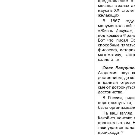
представление о 
месяца в залах а
науки в XXI столе
желающих.
В 1867 году
монументальной 
«Жизнь Иисуса»,
под крышей Францу
Вот что писал Э
способные тягать
философ, историк
математику, аст
коллега...».
Олег Вахруше
Академия наук 
достоянием, до ко
в данный отрезо
смеют дотронуться
достоинство.
В России, види
перетряхнуть то, 
было организовано
На ваш взгляд,
Какой-то контакт 
правительством. 
таки удается нала
происходит?