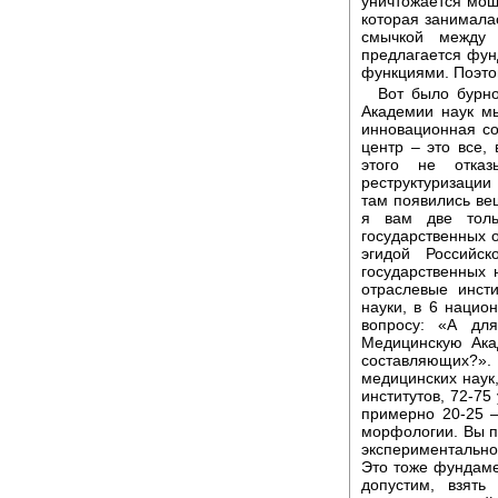
уничтожается мощ
которая занимала
смычкой между 
предлагается фун
функциями. Поэто
Вот было бурно
Академии наук м
инновационная со
центр – это все,
этого не отка
реструктуризации
там появились вещ
я вам две толь
государственных 
эгидой Российс
государственных 
отраслевые инст
науки, в 6 наци
вопросу: «А дл
Медицинскую Ака
составляющих?»
медицинских наук,
институтов, 72-7
примерно 20-25 –
морфологии. Вы по
экспериментально-
Это тоже фундаме
допустим, взять