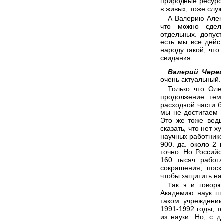
природные ресурс
в живых, тоже слу
А Валерию Алек
что можно сдел
отдельных, допуст
есть мы все дейст
народу такой, что
свидания.
Валерий Чере
очень актуальный.
Только что Оле
продолжение тем
расходной части б
мы не достигаем 
Это же тоже вед
сказать, что нет 
научных работник
900, да, около 2
точно. Но Россий
160 тысяч работ
сокращения, пос
чтобы защитить на
Так я и говорю
Академию наук шл
таком учреждени
1991-1992 годы, т
из науки. Но, с 