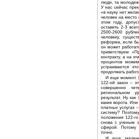
люди, та молодежь
У нас сейчас прек
«в науку нет жела
человек на место 
этом году, допу
оставить 2-3 всег
2500-2600 рубле
человеку, сущес
реформа, если бы 
он может работать
приветствуем: «П
контракту, а на э
процентов можем
устраиваются кт
продолжать работа
И еще момент. 
122-ой закон – э
совершенно чет
региональном у
результат. Ну как
какие ворота. Или
платных услугах –
систему? Поэтому
положения 122-го
снова с ученым 
сферой. Потому 
точно.
И еще малень