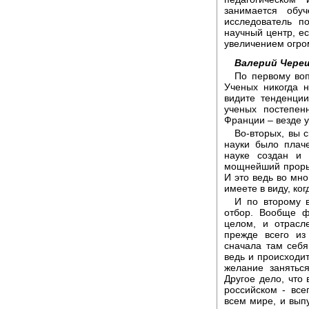
занимается обу
исследователь п
научный центр, ес
увеличением огром
Валерий Чере
По первому воп
Ученых никогда н
видите тенденции
ученых постепен
Франции – везде у
Во-вторых, вы 
науки было плач
науке создан и 
мощнейший прорыв
И это ведь во мно
имеете в виду, ко
И по второму в
отбор. Вообще ф
целом, и отрасл
прежде всего из
сначала там себя
ведь и происходит
желание занятьс
Другое дело, что
российском - все
всем мире, и вып