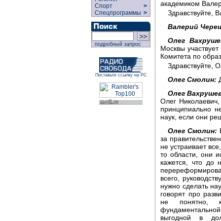
академиком Вале
Спорт
>
Здравствуйте, 
Спецпрограммы
>
Валерий Чере
Олег Вахруше
подробный запрос
Москвы участвует
Комитета по обра
Здравствуйте, О
Поставьте ссылку на РС
Олег Смолин:
Д
Олег Вахрушев
Олег Николаевич,
принципиально не
наук, если они ре
Олег Смолин:
В
за правительствен
не устраивает все,
то области, они 
кажется, что до 
перереформирова
всего, руководств
нужно сделать нау
говорят про разв
не понятно, к
фундаментальной
выгодной в дол