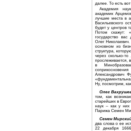
далее. То есть вот
Академия наук
академик Арцемов
лучшие места в а
Васильевского ос
будет у центров т
Потом скажут: «
государство вас 
Олег Николаевич.
основном из биз
структура, котору
через сколько-то
прослеживается, в
в Минобразов
соприкосновени
Александрович Ф
«фундаментальная 
Ну, посмотрим, ка
Олег Вахрушев
том, как возник
старейших в Евро
наук – как у них
Парижа Семен Ми
Семен Мирский
два слова о ее ис
22 декабря 1666