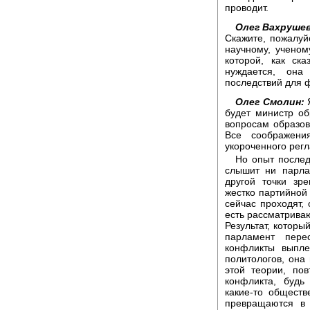
проводит.
Олег Вахрушев
Скажите, пожалуй
научному, ученом
которой, как ск
нуждается, она
последствий для 
Олег Смолин:
Я
будет министр об
вопросам образов
Все соображени
укороченного рег
Но опыт послед
слышит ни парла
другой точки зр
жестко партийной 
сейчас проходят, 
есть рассматриваю
Результат, которы
парламент пере
конфликты выпле
политологов, она
этой теории, по
конфликта, будь
какие-то общест
превращаются в 