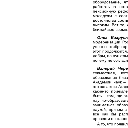
оборудование, 
работать на соот
пенсионную рефор
молодежи с соот
достоинства соо
высоким. Вот то,
ближайшее время. 
Олег Вахруше
модернизации Ро
уже с сентября пр
этот продолжится.
добры, по пунктам
почему не соглас
Валерий Чере
совместная, ко
образования Лива
Академии наук – 
что касается Ака
какие-то приемл
быть... там, где 
научно-образов
заниматься образ
наукой, причем в
все как бы расп
провести поэтапно
А то, что появи