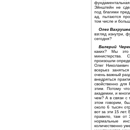
фундаментальная
Эйнштейн не сде
под благими предл
ад, пытаются пр
том числе и больш
Олег Вахрушев
взгляд изнутри, 
сегодня?
Валерий Чере
каких? Мы это
министерства. 
произошли опреде
Олег Николаевич
всерьез занятьс
очень важный разд
внедряться практи
свойственно для 
этим. Потому чт
академии, и многи
чем? А в связи с 
этом говорим, бы
около 6 тысяч от
вот за эти 15 лет
правило, там от 
нормальные инс
количественно уме