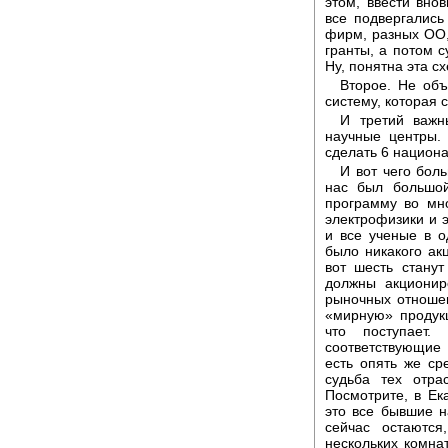
этом, ввести вно
все подвергались
фирм, разных ОО,
гранты, а потом с
Ну, понятна эта с
Второе. Не объ
систему, которая с
И третий важн
научные центры. 
сделать 6 национ
И вот чего бол
нас был большой
программу во мно
электрофизики и э
и все ученые в о
было никакого ак
вот шесть стану
должны акционир
рыночных отношен
«мирную» продукц
что поступает
соответствующие
есть опять же ср
судьба тех отра
Посмотрите, в Ек
это все бывшие н
сейчас остаются
нескольких комнат