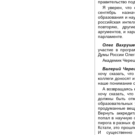
правительство под
Я уверен, что 
сентябрь назна
образования и нау
российская интел
повторяю, други
аргументов, и хар
парламенте.
Олег Вахруше
участие в прогр
Думы России Олег
Академик Череш
Валерий Чере
хочу сказать, ч
коллеги доносят и
наше понимание с
А возвращаясь 
хочу сказать, чт
должны быть отм
образовательных
продуманные вещи
Вернуть аккреди
попал в научную 
пирога в разных ф
Кстати, это прошл
И существенно 