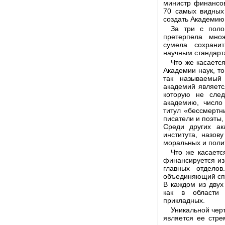
министр финансов
70 самых видных
создать Академию 
За три с поло
претерпела мно
сумела сохрани
научным стандарт
Что же касаетс
Академии наук, то
так называемый
академий являетс
которую не след
академию, число
титул «бессмертн
писатели и поэты,
Среди других ак
института, назо
моральных и полит
Что же касаетс
финансируется из 
главных отделов
объединяющий спе
В каждом из двух
как в области 
прикладных.
Уникальной чер
является ее стр