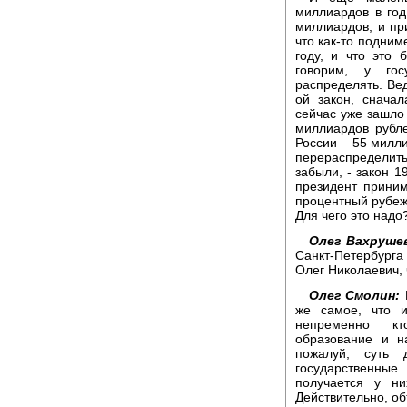
миллиардов в год,
миллиардов, и пр
что как-то подним
году, и что это 
говорим, у гос
распределять. Вед
ой закон, снача
сейчас уже зашло
миллиардов рубле
России – 55 милли
перераспределит
забыли, - закон 1
президент приним
процентный рубеж
Для чего это надо
Олег Вахруше
Санкт-Петербурга
Олег Николаевич, 
Олег Смолин:
же самое, что 
непременно кт
образование и на
пожалуй, суть
государственные
получается у н
Действительно, об