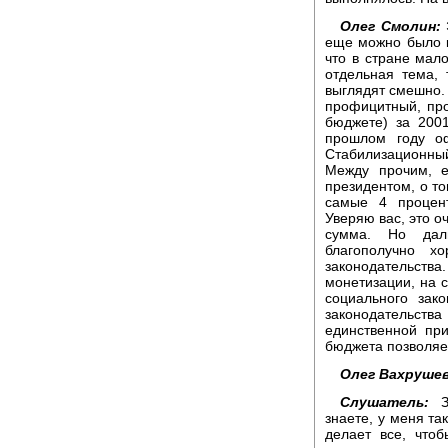
Олег Смолин:
Э
еще можно было к
что в стране мало
отдельная тема, 
выглядят смешно. 
профицитный, пр
бюджете) за 200
прошлом году о
Стабилизационн
Между прочим, е
президентом, о то
самые 4 процен
Уверяю вас, это о
сумма. Но дал
благополучно х
законодательств
монетизации, на с
социального зак
законодательс
единственной пр
бюджета позволяет
Олег Вахрушев
Слушатель:
Зд
знаете, у меня та
делает все, чтоб