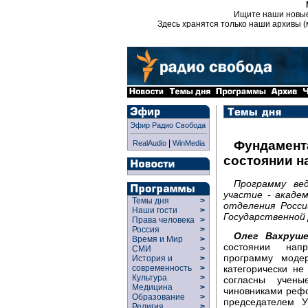
Ищите наши новы
Здесь хранятся только наши архивы (
Эфир Радио Свобода
|
Фундамента
RealAudio
WinMedia
состоянии н
Программу ве
участие - акаде
Темы дня
>
отделения Росси
Наши гости
>
Государственной 
Права человека
>
Россия
>
Олег Вахруше
Время и Мир
>
состоянии нап
СМИ
>
программу модер
История и
>
категорически н
современность
>
Культура
>
согласны учены
Медицина
>
чиновниками рефо
Образование
>
председателем У
Религия
>