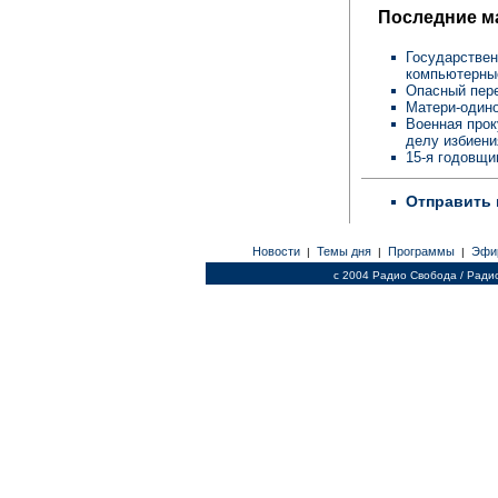
Последние м
Государствен
компьютерны
Опасный пере
Матери-одино
Военная прок
делу избиен
15-я годовщи
Отправить 
Новости
Темы дня
Программы
Эфи
|
|
|
c 2004 Радио Свобода / Ради