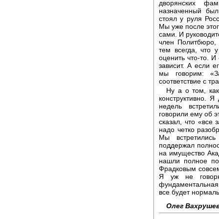
дворянских фа
назначенный был
стоял у руля Рос
Мы уже после этог
сами. И руководит
член Политбюро, 
тем всегда, что 
оценить что-то. И
зависит. А если е
мы говорим: «З
соответствие с тр
Ну а о том, ка
конструктивно. Я
недель встрети
говорили ему об э
сказал, что «все 
надо четко разобр
Мы встретилис
поддержал полнос
на имущество Ака
нашли полное п
Фрадковым совсем
Я уж не говорю
фундаментальная н
все будет нормаль
Олег Вахрушев