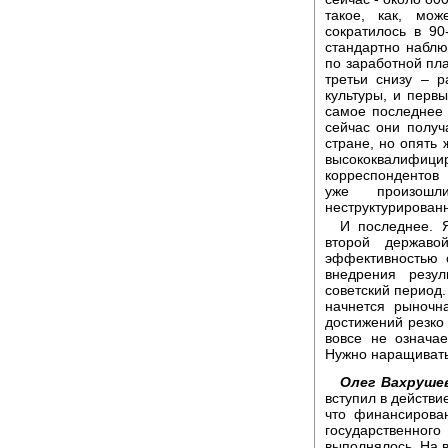
такое, как, мож
сократилось в 9
стандартно наблю
по заработной пла
третьи снизу – р
культуры, и первы
самое последнее 
сейчас они получ
стране, но опять 
высококвалифицир
корреспондентов
уже произошли
неструктурирован
И последнее. 
второй держав
эффективностью 
внедрения резул
советский период.
начнется рыночн
достижений резко
вовсе не означа
Нужно наращивать
Олег Вахруше
вступил в действи
что финансирова
государственног
выполнялось. На в