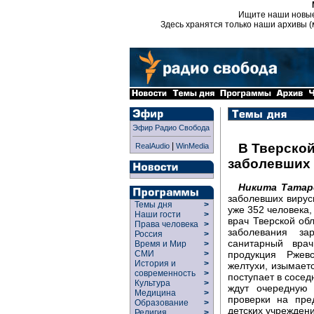
Ищите наши новы
Здесь хранятся только наши архивы (
Эфир Радио Свобода
|
В Тверской
RealAudio
WinMedia
заболевших 
Никита Татар
заболевших вирус
Темы дня
>
уже 352 человека,
Наши гости
>
врач Тверской об
Права человека
>
заболевания за
Россия
>
санитарный вра
Время и Мир
>
продукция Ржев
СМИ
>
История и
>
желтухи, изымает
современность
>
поступает в сосед
Культура
>
ждут очередную
Медицина
>
проверки на пре
Образование
>
детских учреждени
Религия
>