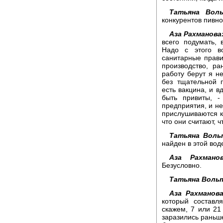
Татьяна Воль
конкурентов пивно
Аза Рахманова
всего подумать, 
Надо с этого в
санитарные прав
производство, р
работу берут я не
без тщательной 
есть вакцина, и в
быть привиты, -
предприятия, и не
прислушиваются к
что они считают, ч
Татьяна Воль
найден в этой вод
Аза Рахманов
Безусловно.
Татьяна Вольт
Аза Рахманова
который составл
скажем, 7 или 21
заразились раньше