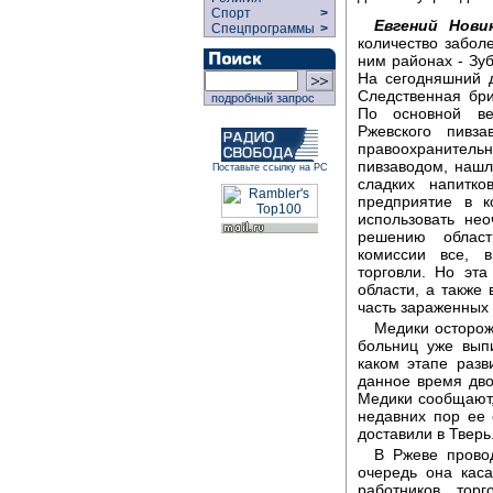
Спорт
>
Евгений Новик
Спецпрограммы
>
количество забол
ним районах - Зу
На сегодняшний д
Следственная бри
подробный запрос
По основной ве
Ржевского пивз
правоохранитель
пивзаводом, нашл
Поставьте ссылку на РС
сладких напитк
предприятие в к
использовать не
решению област
комиссии все, 
торговли. Но эт
области, а также
часть зараженных 
Медики осторожн
больниц уже вып
каком этапе разв
данное время дво
Медики сообщают,
недавних пор ее
доставили в Тверь
В Ржеве прово
очередь она каса
работников торг