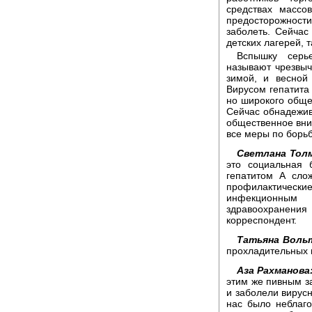
средствах масс
предосторожности,
заболеть. Сейчас
детских лагерей, 
Вспышку серь
называют чрезвыч
зимой, и весной
Вирусом гепатита 
но широкого обще
Сейчас обнадежив
общественное вни
все меры по борь
Светлана Толм
это социальная 
гепатитом А сло
профилактическ
инфекционным
здравоохранени
корреспондент.
Татьяна Воль
прохладительных 
Аза Рахманова
этим же пивным за
и заболели вирусн
нас было неблаго