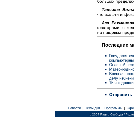
больших пределах
Татьяна Воль
что все эти инфе
Аза Рахманова
факторами: с кол
на пищевых предп
Последние м
Государствен
компьютерны
Опасный пере
Матери-одино
Военная прок
делу избиен
15-я годовщи
Отправить 
Новости
Темы дня
Программы
Эфи
|
|
|
c 2004 Радио Свобода / Ради