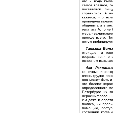
что и вода была
самое главное, б
поставляли пи
справились. А в
кажется, что ес
проведена вакцина
общепита и в мест
гепатита А, то не
мера - вакцинация
прежде всего. По
потом инфицирует
Татьяна Воль
отрицают и гово
возражение, что 
основном вызывает
Аза Рахманов
кишечные инфекци
очень трудно поня
она может быть и
что болеют нера
определенного мес
Петербурге их з
нерасшифрованны
Им даже и обратит
полиса, ни проп
помощью, поступ
состоянии, когда 