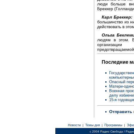
люди больше вн
Бреккер (Голланди
Карл Бреккер:
большинство из н
действовать в это
Ольга Беклем
людям в этом. 
организации 
предотвращаемой 
Последние м
Государствен
компьютерны
Опасный пере
Матери-одино
Военная прок
делу избиен
15-я годовщи
Отправить 
Новости
Темы дня
Программы
Эфи
|
|
|
c 2004 Радио Свобода / Ради