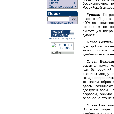
бессимптомно, 
Спорт
>
Спецпрограммы
>
Российской акаде
Гурева:
Потряс
нашего общества,
40% язв неизвес
подробный запрос
эффектом не оп
ампутация вперв
диабет.
Поставьте ссылку на РС
Ольге Беклем
доктор Вим Винтч
моей просьбе, о
диабетиков в разн
Ольга Беклем
развитая наука, 
Как бы верхний 
разницы между в
западноевропейско
то, каким образо
здесь возникают
доступен всем. Е
образом, обычно 
зеленее, а это не 
Ольге Беклем
Во всем мире 7
диабетом и почти