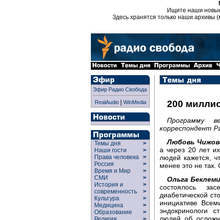
Ищите наши новы
Здесь хранятся только наши архивы (
Эфир Радио Свобода
|
200 милли
RealAudio
WinMedia
Программу в
корреспондент Ра
Любовь Чижов
Темы дня
>
а через 20 лет и
Наши гости
>
людей кажется, чт
Права человека
>
Россия
>
менее это не так.
Время и Мир
>
СМИ
>
Ольга Беклем
История и
>
состоялось за
современность
>
диабетической сто
Культура
>
инициативе Всем
Медицина
>
эндокринологи с
Образование
>
людей об осложн
Религия
>