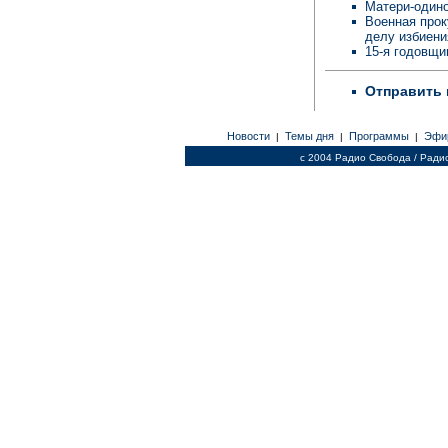
Матери-одино
Военная прок
делу избиен
15-я годовщи
Отправить 
Новости
Темы дня
Программы
Эфи
|
|
|
c 2004 Радио Свобода / Ради