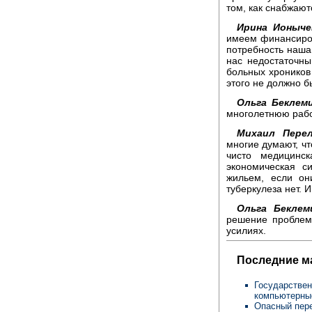
том, как снабжаю
Ирина Ионыче
имеем финансиров
потребность наша 
нас недостаточны
больных хроников 
этого не должно б
Ольга Беклем
многолетнюю работ
Михаил Перел
многие думают, чт
чисто медицинск
экономическая с
жильем, если он
туберкулеза нет. И
Ольга Бекле
решение проблемы
усилиях.
Последние м
Государствен
компьютерны
Опасный пере