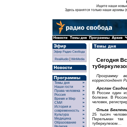
Ищите наши новы
Здесь хранятся только наши архивы (
Эфир Радио Свобода
|
Сегодня В
RealAudio
WinMedia
туберкулезо
Программу в
корреспондент Ра
Темы дня
>
Наши гости
>
Арслан Саидов
Права человека
>
В России один и
Россия
>
болезни. В Росси
Время и Мир
>
человек, регистри
СМИ
>
История и
>
Ольга Беклем
современность
>
25 тысяч челове
Культура
>
Перельман так 
Медицина
>
Образование
>
туберкулезом…
Религия
>