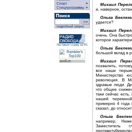
Спорт
>
Михаил Перел
Спецпрограммы
>
и, наверное, оста
Ольга Беклем
удается?
подробный запрос
Михаил Перел
очень. Она быстро
которое характер
Поставьте ссылку на РС
Ольга Бекле
большой вклад в р
Михаил Перел
похвалить, потом
все наши тюрьм
Министерство ю
революция. В М
здравые люди. Де
что общее снижен
таки сейчас есть,
нашей тюремной
примерно 4 года 
сказал, до относи
Ольга Бекле
например, Ниже
Заместитель г
противотуберкул