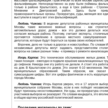
массовые фальсификации. Практически по всей Москве зарегистр
фальсификации. Непосредственно за руку были пойманы фальс
только в районе Кралытского, а еще в трех районах - Строги
Мневники и Дмитровский район. Здесь были прив
правоохранительные органы. Прокуратура, суды, милиция все е
выступили в защиту вот этих фальсификаций.
Любовь Чижова:
В ведении депутатов районных муниципаль
Москвы такие жизненно важные вопросы - как строител
автомобильных дорог, домов - все это должно делаться иск
согласия жильцов района. Поэтому, считают эксперты, столичные
противятся появлению в органах местного самоуправления
депутатов, которые будут бороться за права своих избирателей.
Впрочем, дело не только в дорогах и новостройках. По словам 
независимые депутаты могут задавать представителям столи
вопросы на самые разные темы - к примеру о ремонте канализации
Игорь Карпов:
Это техническое обслуживание жилых домов. 
такая позиция - ежегодно в подвале ершение канализационных тру
до сифонов. Никогда они эту работу не делали. А стоит эта работ
на дом. В Крылатском сто домов. Это значит 6-10 миллионов. Ум
муниципальных образований. Таким образом, как сказал
сумасшедшие цифры. Вот эти цифры фактически и есть коррупци
города Москвы.
Любовь Чижова:
Игорь Карпов уверен, что и 17 апреля выбо
муниципальное собрание Москвы, если в них победят независи
будут признаны несостоявшимися. Ни суды, ни прокуратура стол
участников выборов не реагируют. По словам кандидата, это вполн
в общую картину российской политической жизни.
Последние материалы по теме: