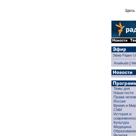
Здесь 
Эфир Радио С
|
RealAudio
Wi
Темы дня
Наши гости
Права чело
Россия
Время и Ми
СМИ
История и
современно
Культура
Медицина
Образован
Религия