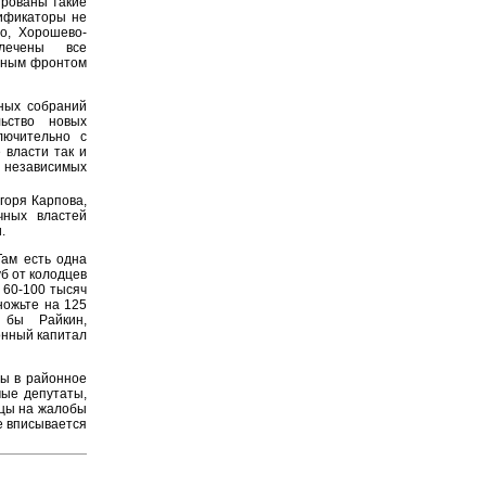
ированы такие
ификаторы не
но, Хорошево-
лечены все
диным фронтом
ных собраний
ьство новых
лючительно с
 власти так и
 независимых
Игоря Карпова,
чных властей
.
Там есть одна
б от колодцев
а 60-100 тысяч
ножьте на 125
 бы Райкин,
онный капитал
ры в районное
мые депутаты,
ицы на жалобы
е вписывается