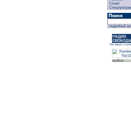
Спорт
Спецпрогра
подробный за
Поставьте ссылк