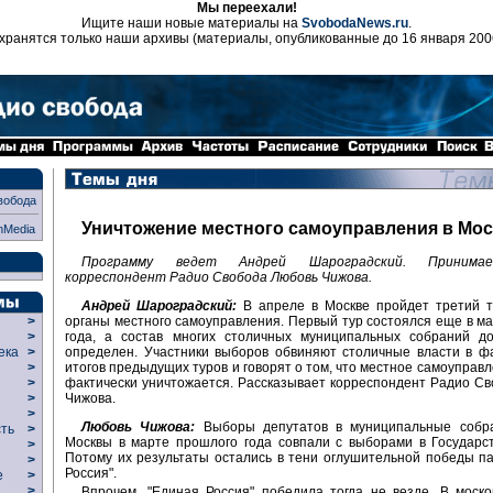
Мы переехали!
Ищите наши новые материалы на
SvobodaNews.ru
.
хранятся только наши архивы (материалы, опубликованные до 16 января 200
вобода
Уничтожение местного самоуправления в Мос
nMedia
Программу ведет Андрей Шароградский. Принима
корреспондент Радио Свобода Любовь Чижова.
Андрей Шароградский:
В апреле в Москве пройдет третий т
органы местного самоуправления. Первый тур состоялся еще в м
>
года, а состав многих столичных муниципальных собраний д
>
определен. Участники выборов обвиняют столичные власти в ф
века
>
итогов предыдущих туров и говорят о том, что местное самоуправл
>
фактически уничтожается. Рассказывает корреспондент Радио С
р
>
Чижова.
>
>
Любовь Чижова:
Выборы депутатов в муниципальные собр
сть
>
Москвы в марте прошлого года совпали с выборами в Государс
>
Потому их результаты остались в тени оглушительной победы п
>
Россия".
ие
>
>
Впрочем, "Единая Россия" победила тогда не везде. В моск