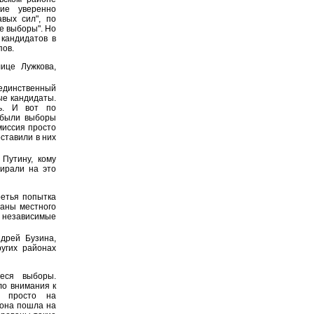
ие уверенно
вых сил", по
е выборы". Но
 кандидатов в
пов.
ице Лужкова,
 единственный
ые кандидаты.
ть. И вот по
, были выборы
миссия просто
оставили в них
Путину, кому
зирали на это
етья попытка
ганы местного
и независимые
дрей Бузина,
угих районах
еся выборы.
ло внимания к
е просто на
 она пошла на