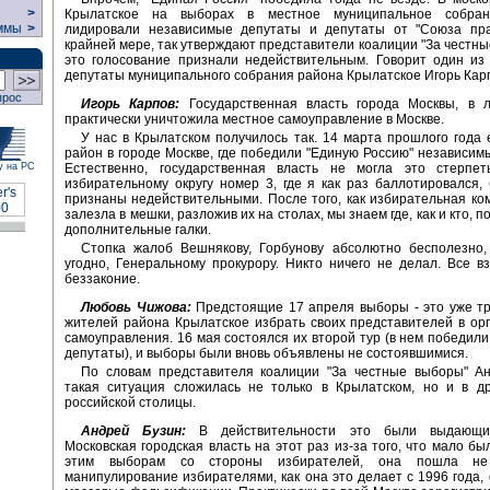
>
Крылатское на выборах в местное муниципальное собран
ммы
>
лидировали независимые депутаты и депутаты от "Союза пра
крайней мере, так утверждают представители коалиции "За честны
это голосование признали недействительным. Говорит один из
депутаты муниципального собрания района Крылатское Игорь Кар
прос
Игорь Карпов:
Государственная власть города Москвы, в л
практически уничтожила местное самоуправление в Москве.
У нас в Крылатском получилось так. 14 марта прошлого года
район в городе Москве, где победили "Единую Россию" независим
Естественно, государственная власть не могла это стерпе
у на РС
избирательному округу номер 3, где я как раз баллотировался
признаны недействительными. После того, как избирательная ко
залезла в мешки, разложив их на столах, мы знаем где, как и кто, п
дополнительные галки.
Стопка жалоб Вешнякову, Горбунову абсолютно бесполезно, 
угодно, Генеральному прокурору. Никто ничего не делал. Все в
беззаконие.
Любовь Чижова:
Предстоящие 17 апреля выборы - это уже тр
жителей района Крылатское избрать своих представителей в ор
самоуправления. 16 мая состоялся их второй тур (в нем победил
депутаты), и выборы были вновь объявлены не состоявшимися.
По словам представителя коалиции "За честные выборы" Ан
такая ситуация сложилась не только в Крылатском, но и в др
российской столицы.
Андрей Бузин:
В действительности это были выдающи
Московская городская власть на этот раз из-за того, что мало бы
этим выборам со стороны избирателей, она пошла н
манипулирование избирателями, как она это делает с 1996 года,