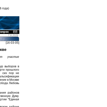
6 года)
7.8.2026
[16-03-05]
кве
ет участие
ур выборов в
арте прошлого
о сих пор не
альсификации
ение в Москве
вобода Любовь
ания районов
твенную Думу.
артии "Единая
овском районе