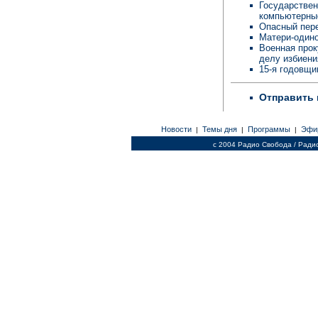
Государствен
компьютерны
Опасный пере
Матери-одино
Военная прок
делу избиен
15-я годовщи
Отправить 
Новости
Темы дня
Программы
Эфи
|
|
|
c 2004 Радио Свобода / Ради