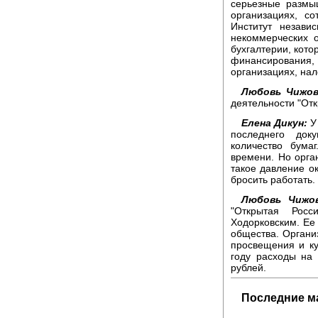
серьезные размы
организациях, с
Институт незави
некоммерческих 
бухгалтерии, кото
финансирования,
организациях, нал
Любовь Чижов
деятельности "От
Елена Дикун:
У 
последнего док
количество бума
времени. Но орга
такое давление о
бросить работать.
Любовь Чижов
"Открытая Рос
Ходорковским. Ее 
общества. Органи
просвещения и ку
году расходы на
рублей.
Последние м