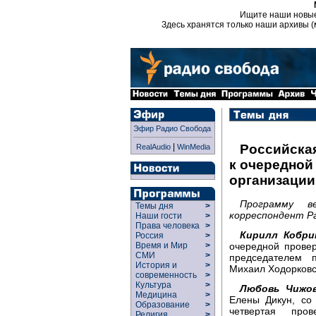
Ищите наши новы
Здесь хранятся только наши архивы (
Эфир Радио Свобода
|
Российская
RealAudio
WinMedia
к очередной
организации
Программу в
Темы дня
>
корреспондент Р
Наши гости
>
Права человека
>
Кирилл Кобри
Россия
>
очередной провер
Время и Мир
>
СМИ
>
председателем 
История и
>
Михаил Ходорковс
современность
>
Культура
>
Любовь Чижов
Медицина
>
Елены Дикун, со
Образование
>
четвертая про
Религия
>