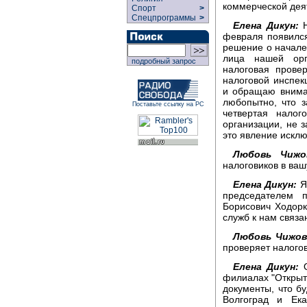
коммерческой дея
Спорт
>
Спецпрограммы
>
Елена Дикун:
Н
февраля появился
решение о начале
лица нашей орг
подробный запрос
налоговая прове
налоговой инспек
и обращаю вниман
любопытно, что з
Поставьте ссылку на РС
четвертая налог
организации, не 
это явление искл
Любовь Чижо
налоговиков в ва
Елена Дикун:
Я 
председателем 
Борисович Ходорк
служб к нам связа
Любовь Чижов
проверяет налого
Елена Дикун:
О
филиалах "Открыто
документы, что б
Волгоград и Ека