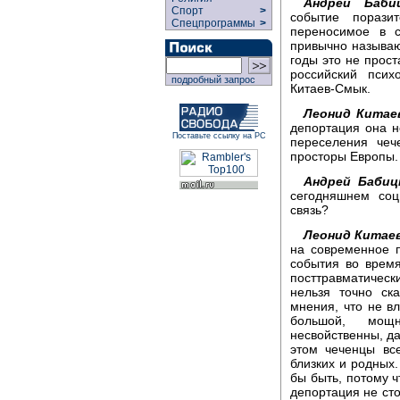
Андрей Бабиц
Спорт
>
событие порази
Спецпрограммы
>
переносимое в с
привычно называю
годы это не прост
российский псих
подробный запрос
Китаев-Смык.
Леонид Китае
депортация она н
Поставьте ссылку на РС
переселения чеч
просторы Европы.
Андрей Бабиц
сегодняшнем соц
связь?
Леонид Китае
на современное п
события во время
посттравматическ
нельзя точно ска
мнения, что не в
большой, мощ
несвойственны, да
этом чеченцы все
близких и родных.
бы быть, потому ч
депортация не сто