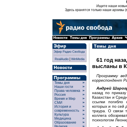
Ищите наши новы
Здесь хранятся только наши архивы (
Эфир Радио Свобода
|
61 год наз
RealAudio
WinMedia
высланы в К
Программу ве
корреспондент Ра
Темы дня
>
Наши гости
>
Андрей Шарог
Права человека
>
назад по приказ
Россия
>
Казахстан и Сред
Время и Мир
>
ссылки погибло 
СМИ
>
которых и по сей 
История и
>
траура. О связи 
современность
>
Культура
>
коллега обозрева
Медицина
>
психологом Леон
Образование
>
Религия
>