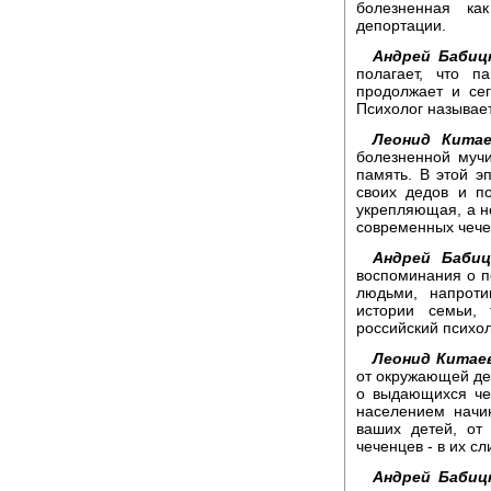
болезненная ка
депортации.
Андрей Бабиц
полагает, что 
продолжает и се
Психолог называет
Леонид Китае
болезненной муч
память. В этой э
своих дедов и п
укрепляющая, а н
современных чечен
Андрей Бабиц
воспоминания о п
людьми, напроти
истории семьи, 
российский психо
Леонид Китае
от окружающей дей
о выдающихся че
населением начин
ваших детей, от
чеченцев - в их сл
Андрей Бабиц