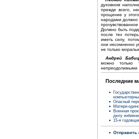
духовном наполнен
прежде всего, н
прощение у этог
народами должно б
прочувствованное
Должно быть подк
после тех потер
иметь силу, пото
они несомненно ум
не только моральн
Андрей Бабиц
можно только 
непреодолимыми в
Последние м
Государствен
компьютерны
Опасный пере
Матери-одино
Военная прок
делу избиен
15-я годовщи
Отправить 