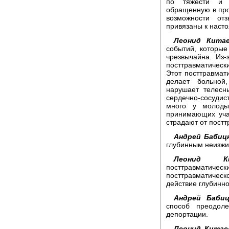
по тяжести и 
обращенную в про
возможности от
привязаны к наст
Леонид Китае
событий, которые
чрезвычайна. Из-
посттравматическ
Этот посттравмат
делает больной,
нарушает телесн
сердечно-сосудист
много у молоды
принимающих уча
страдают от постт
Андрей Бабиц
глубинным неизжи
Леонид Кит
посттравматическ
посттравматичес
действие глубинно
Андрей Бабиц
способ преодоле
депортации.
Леонид Китае