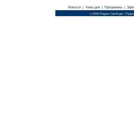
Новости
Темы дня
Программы
Эфи
|
|
|
c 2004 Радио Свобода / Ради