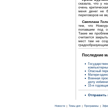
сказала, что у н
очень критическая
меня денег не б
переговоров не ве
Светлана Толм
тем, что Новоур
попавшим под со
Такие же проблем
считается закрыт
мест там не соз
градообразующим 
Последние м
Государствен
компьютерны
Опасный пере
Матери-одино
Военная прок
делу избиен
15-я годовщи
Отправить 
Новости
Темы дня
Программы
Эфи
|
|
|