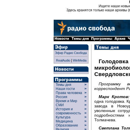
Ищите наши новы
Здесь хранятся только наши архивы (
Эфир Радио Свобода
|
Голодовка
RealAudio
WinMedia
микробиолог
Свердловск
Программу 
Темы дня
>
корреспондент Р
Наши гости
>
Права человека
>
Марк Кротов:
Россия
>
одна голодовка. 
Время и Мир
>
СМИ
>
завода в Новоу
История и
>
уволенные сотру
современность
>
подробностями 
Культура
>
Толмачева.
Медицина
>
Образование
>
Светлана Тол
Религия
>