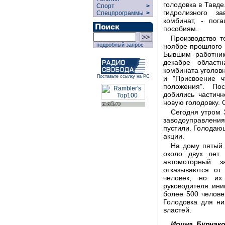
голодовка в Тавд
Спорт
>
гидролизного за
Спецпрограммы
>
комбинат, - пог
пособиям.
Производство т
подробный запрос
ноябре прошлого 
Бывшим работник
декабре областн
комбината уголов
Поставьте ссылку на РС
и "Присвоение ч
положения". По
добились частич
новую голодовку. 
Сегодня утром 
заводоуправлен
пустили. Голодающ
акции.
На дому пятый 
около двух лет 
автомоторный з
отказываются от
человек, но их
руководителя ин
более 500 челове
Голодовка для ни
властей.
Ирина Бурчако