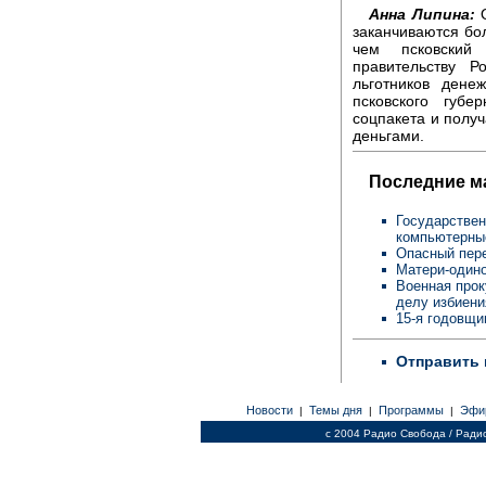
Анна Липина:
О
заканчиваются бо
чем псковский
правительству 
льготников ден
псковского губе
соцпакета и получ
деньгами.
Последние м
Государствен
компьютерны
Опасный пере
Матери-одино
Военная прок
делу избиен
15-я годовщи
Отправить 
Новости
Темы дня
Программы
Эфи
|
|
|
c 2004 Радио Свобода / Ради