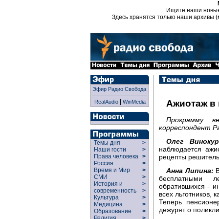
Ищите наши новы
Здесь хранятся только наши архивы (
Эфир Радио Свобода
|
Ажиотаж в
RealAudio
WinMedia
Программу в
корреспондент Ра
Олег Винокур
Темы дня
>
наблюдается ажи
Наши гости
>
рецепты решитель
Права человека
>
Россия
>
Анна Липина:
В
Время и Мир
>
СМИ
>
бесплатными л
История и
>
обратившихся - и
современность
>
всех льготников, 
Культура
>
Теперь пенсионе
Медицина
>
дежурят о поликли
Образование
>
Религия
>