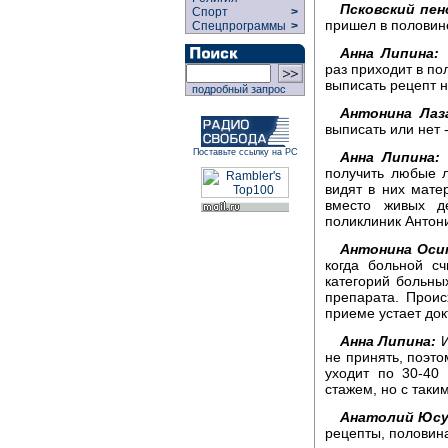
Псковский пен
Спорт
>
пришел в половине
Спецпрограммы
>
Анна Липина:
П
раз приходит в по
выписать рецепт н
подробный запрос
Антонина Лаз
выписать или нет -
Поставьте ссылку на РС
Анна Липина:
К
получить любые л
видят в них мате
вместо живых д
поликлиник Антон
Антонина Оси
когда больной с
категорий больных
препарата. Проис
приеме устает док
Анна Липина:
И
не принять, поэто
уходит по 30-40
стажем, но с таки
Анатолий Юсу
рецепты, половина