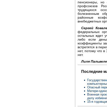
пенсионеры, но 
профсоюзов Рос
трудящихся осо
болезненным об
районные коэф
внебюджетных орга
Сергей Ковале
федеральных орг
остальных ждет у
либо если день
коэффициенты зав
встретятся в пере
нет, потому что в
нет.
Лиля Пальвел
Последние м
Государствен
компьютерны
Опасный пере
Матери-одино
Военная прок
делу избиен
15-я годовщи