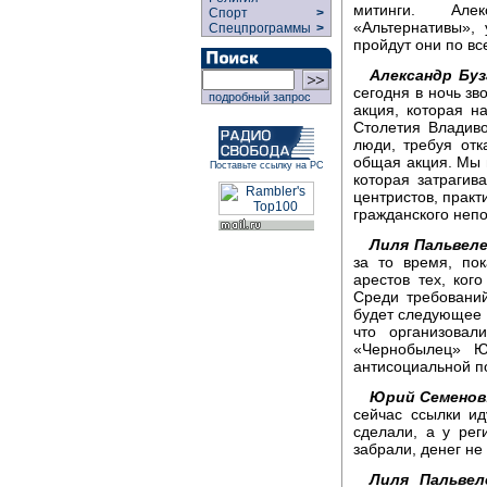
митинги. Але
Спорт
>
«Альтернативы»,
Спецпрограммы
>
пройдут они по вс
Александр Буз
сегодня в ночь зв
подробный запрос
акция, которая н
Столетия Владиво
люди, требуя отк
общая акция. Мы 
Поставьте ссылку на РС
которая затрагив
центристов, практ
гражданского неп
Лиля Пальвел
за то время, по
арестов тех, ког
Среди требований
будет следующее -
что организовал
«Чернобылец» Ю
антисоциальной по
Юрий Семенов
сейчас ссылки ид
сделали, а у рег
забрали, денег не
Лиля Пальве