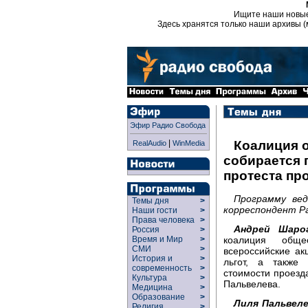
Ищите наши новы
Здесь хранятся только наши архивы (
Эфир Радио Свобода
|
Коалиция 
RealAudio
WinMedia
собирается 
протеста пр
Программу ве
Темы дня
>
корреспондент Ра
Наши гости
>
Права человека
>
Андрей Шарог
Россия
>
коалиция обще
Время и Мир
>
СМИ
>
всероссийские ак
История и
>
льгот, а также
современность
>
стоимости проезд
Культура
>
Пальвелева.
Медицина
>
Образование
>
Лиля Пальвел
Религия
>