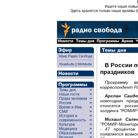
Ищите наши новы
Здесь хранятся только наши архивы (
Эфир Радио Свобода
|
В России 
RealAudio
WinMedia
праздников
Программу в
корреспондент Р
Темы дня
>
Наши гости
>
Арслан Саид
Права человека
>
новогодних праз
Россия
>
относятся росси
Время и Мир
>
холдинга "РОМИР-
СМИ
>
История и
>
Михаил Сален
современность
>
"РОМИР-Мониторин
Культура
>
- 47 процентов
Медицина
>
Образование
>
появляется возмож
Религия
>