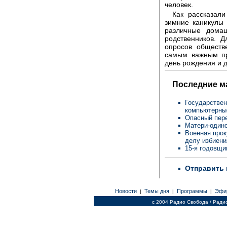
человек.
Как рассказал
зимние каникулы
различные дома
родственников. 
опросов обществ
самым важным пр
день рождения и д
Последние м
Государствен
компьютерны
Опасный пере
Матери-одино
Военная прок
делу избиен
15-я годовщи
Отправить 
Новости
Темы дня
Программы
Эфи
|
|
|
c 2004 Радио Свобода / Ради