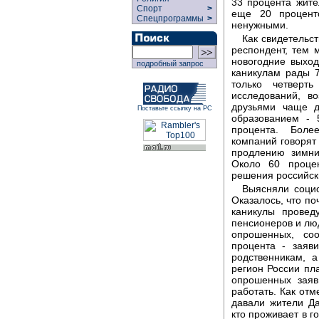
33 процента жите
Спорт
>
еще 20 процент
Спецпрограммы
>
ненужными.
Как свидетельс
респондент, тем 
новогодние выхо
подробный запрос
каникулам рады 
только четверт
исследований, в
друзьями чаще 
Поставьте ссылку на РС
образованием - 
процента. Боле
компаний говорят 
продлению зимни
Около 60 процен
решения российск
Выясняли социо
Оказалось, что по
каникулы провед
пенсионеров и лю
опрошенных, соо
процента - заяв
родственникам, 
регион России пл
опрошенных заяв
работать. Как отм
давали жители Да
кто проживает в г