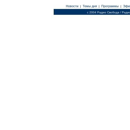
Новости
Темы дня
Программы
Эфи
|
|
|
c 2004 Радио Свобода / Ради