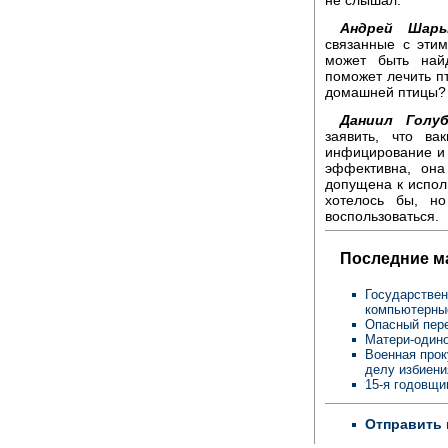
Андрей Шары
связанные с этим
может быть найд
поможет лечить пт
домашней птицы?
Даниил Голуб
заявить, что ва
инфицирование и 
эффективна, она
допущена к исполь
хотелось бы, н
воспользоваться.
Последние м
Государствен
компьютерны
Опасный пере
Матери-одино
Военная прок
делу избиен
15-я годовщи
Отправить 