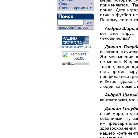
Спорт
>
применяются. Та
Спецпрограммы
>
понял. Дети игра
птиц в футбол не
Поэтому, естестве
подробный запрос
Андрей Шарый
вот этот вирус
человечества?
Даниил Голуб
Поставьте ссылку на РС
выражал, я считаю
Это мое мнение, к
не меняет. В пра
точнее, вакцинац
есть против вир
профилактики грип
и Китае, здоровы
людей, которые с 
Андрей Шарый
контактируют, что
Даниил Голубе
в той мере, в как
событиями. Ну, за
им предварительн
здравоохранения 
нашего континента
не слышал.