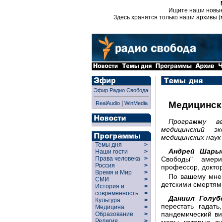
Ищите наши новы
Здесь хранятся только наши архивы (
Эфир Радио Свобода
|
Медицински
RealAudio
WinMedia
Программу в
медицинский э
медицинских наук
Темы дня
>
Андрей Шары
Наши гости
>
Свободы" амери
Права человека
>
Россия
>
профессор, докто
Время и Мир
>
По вашему мнен
СМИ
>
детскими смертям
История и
>
современность
>
Даниил Голуб
Культура
>
перестать гадат
Медицина
>
пандемический ви
Образование
>
Религия
>
меры, которые, с