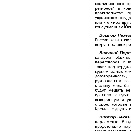
коалиционного п
регионов" в но
правительстве 
украинском госуд
или кто-либо друг
консультациях Юл
Виктор Нехез
России как-то св
вокруг поставок р
Виталий Порт
котором обвин
переговоров. И в
также подтвердил
курсом малых ко
договоренности
руководством во
столицу, когда бы
будут мешать ее
сделала следую
выверенную и ув
сторон, которые 
Кремль, с другой 
Виктор Нехез
парламента Влад
предстоящие пар
могут расколоть 