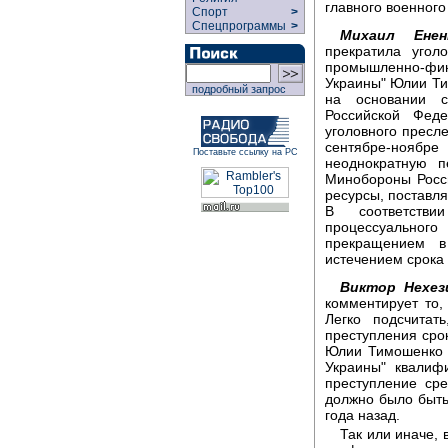
главного военног
Спорт
>
Спецпрограммы
>
Михаил Енен
прекратила угол
промышленно-фин
Украины" Юлии Ти
подробный запрос
на основании ст
Российской Фед
уголовного пресл
сентябре-ноябр
Поставьте ссылку на РС
неоднократную п
Минобороны Росс
ресурсы, поставл
В соответстви
процессуальног
прекращением в
истечением срока 
Виктор Нехез
комментирует то,
Легко подсчитат
преступления срок
Юлии Тимошенко в
Украины" квалиф
преступление ср
должно было быть
года назад.
Так или иначе,