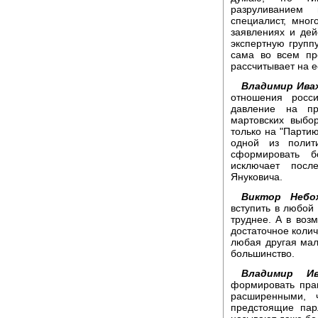
разруливанием 
специалист, мног
заявлениях и дей
экспертную группу
сама во всем пр
рассчитывает на 
Владимир Ивах
отношения росс
давление на пр
мартовских выбо
только на "Партию
одной из полит
сформировать б
исключает пос
Януковича.
Виктор Небож
вступить в любой
труднее. А в воз
достаточное колич
любая другая мал
большинство.
Владимир Ива
формировать пра
расширенными, 
предстоящие пар