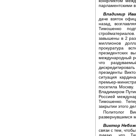
конфликтом межд
парламентскими 
Владимир Ива
даче взяток офи
назад, возглавл
Тимошенко под
стройматериало
завышены в 2 раз
миллионов долл
прокуратура вс
президентских в
международный ро
что раздуваем
дискредитирова
президенты Викт
ситуация кардин
премьер-министра
посетила Москву.
Владимиром Путин
Россией междуна
Тимошенко. Тепе
закрытии этого де
Политолог В
развернувшимся м
Виктор Небож
связи с тем, чтоб
думаю, что Тим