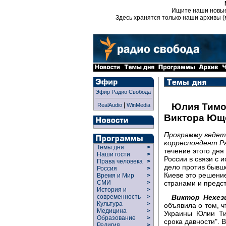
Ищите наши новы
Здесь хранятся только наши архивы (
Эфир Радио Свобода
|
Юлия Тимо
RealAudio
WinMedia
Виктора Юще
Программу ведет
корреспондент Р
Темы дня
>
течение этого дня
Наши гости
>
России в связи с 
Права человека
>
дело против бывш
Россия
>
Киеве это решени
Время и Мир
>
странами и предс
СМИ
>
История и
>
Виктор Нехез
современность
>
Культура
>
объявила о том, ч
Медицина
>
Украины Юлии Ти
Образование
>
срока давности". 
Религия
>