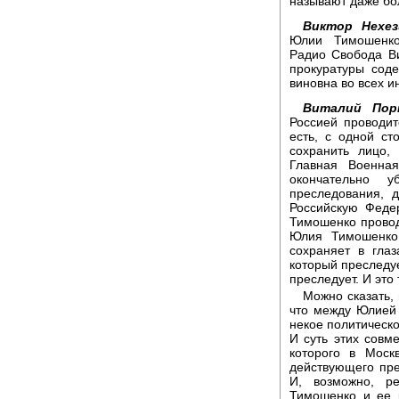
называют даже бо
Виктор Нехе
Юлии Тимошенко
Радио Свобода Ви
прокуратуры сод
виновна во всех 
Виталий Пор
Россией проводи
есть, с одной ст
сохранить лицо,
Главная Военная
окончательно 
преследования, 
Российскую Феде
Тимошенко провод
Юлия Тимошенко,
сохраняет в глаз
который преследуе
преследует. И эт
Можно сказать,
что между Юлией
некое политическ
И суть этих совм
которого в Моск
действующего пр
И, возможно, р
Тимошенко и ее 