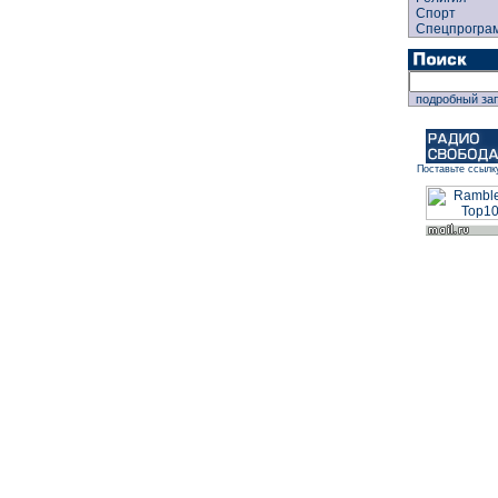
Спорт
Спецпрогра
подробный за
Поставьте ссылк