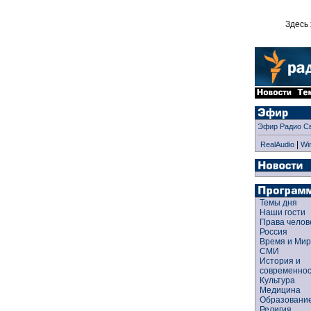
Здесь 
Эфир Радио С
|
RealAudio
Wi
Темы дня
Наши гости
Права чело
Россия
Время и Ми
СМИ
История и
современно
Культура
Медицина
Образован
Религия