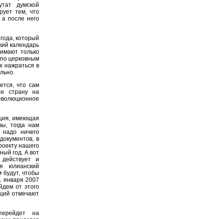
утат думской
ует тем, что
 а после него
года, который
кий календарь
нимают только
 по церковным
их нажраться в
льно.
ется, что сам
ти страну на
волюционное
ация, имеющая
ы, тогда нам
 надо ничего
документов, в
роекту нашего
ный год. А вот
 действует и
ся юлианский
 будут, чтобы
1 января 2007
йдем от этого
аций отмечают
ерейдет на