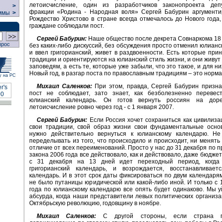
летоисчисление, один из разработчиков законопроекта деп
>
фракции «Родина - Народная воля» Сергей Бабурин аргументир
ммы
>
Рождество Христово в стране всегда отмечалось до Нового года,
граждане соблюдали пост.
Сергей Бабурин:
Наше общество после декрета Совнаркома 18 
прос
без каких-либо дискуссий, без обсуждения просто отменил юлианс
и ввел григорианский, живет в раздвоенности. Есть которые при
традиции и ориентируются на юлианский стиль жизни, и они живут
заповедям, а есть те, которые уже забыли, что это такое, и для н
Новый год, в разгар поста по православным традициям – это норма
у на РС
Михаил Саленков:
При этом, правда, Сергей Бабурин призна
пост не соблюдает, зато знает, как безболезненно перевес
юлианский календарь. Он готов вернуть россиян на доре
летоисчисление ровно через год - с 1 января 2007.
Сергей Бабурин:
Если Россия хочет сохраниться как цивилиз
свои традиции, свой образ жизни свои фундаментальные основ
нужно действительно вернуться к юлианскому календарю. Не
переделывать из того, что происходило и происходит, ни менять 
отличие от всех переименований. Просто у нас до 31 декабря по п
закона 2006 года все действовало, как и действовало, даже бюджет
с 31 декабря на 13 дней идет переходный период, когда
григорианский календарь, и возрождается, восстанавливает
календарь. И в этот срок даты фиксироваться по двум календарям
не было путаницы юридической или какой-либо иной. И только с 
года по юлианскому календарю все опять будет одинаково. Мы у
абсурда, когда наши представители левых политических организ
Октябрьскую революцию, годовщину в ноябре.
Михаил Саленков:
С другой стороны, если страна п