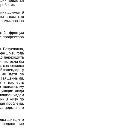
ссии придется
 проблемы.
дник должен 9
аны с памятью
граммирована
кой фракции
к, профессора
. Безусловно,
оре 17-18 года
до переходить
ю, что если бы
арь совершился
й календарь у
и не идти за
 священными,
я у нас есть
о юлианскому
Верующие люди
являюсь чадом
зни я живу по
ная проблема,
а церковного
дставить, что
 предложение