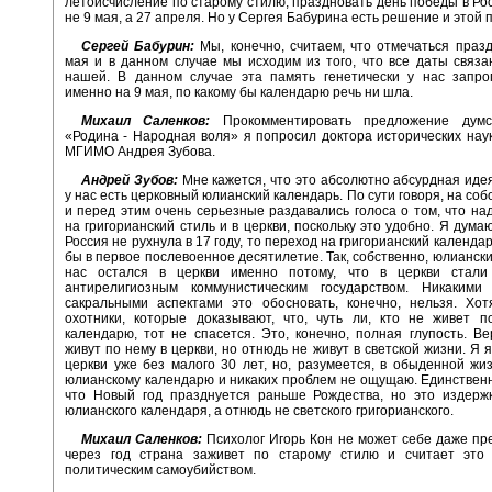
летоисчисление по старому стилю, праздновать день победы в Ро
не 9 мая, а 27 апреля. Но у Сергея Бабурина есть решение и этой
Сергей Бабурин:
Мы, конечно, считаем, что отмечаться праз
мая и в данном случае мы исходим из того, что все даты связ
нашей. В данном случае эта память генетически у нас запро
именно на 9 мая, по какому бы календарю речь ни шла.
Михаил Саленков:
Прокомментировать предложение думс
«Родина - Народная воля» я попросил доктора исторических нау
МГИМО Андрея Зубова.
Андрей Зубов:
Мне кажется, что это абсолютно абсурдная идея
у нас есть церковный юлианский календарь. По сути говоря, на соб
и перед этим очень серьезные раздавались голоса о том, что на
на григорианский стиль и в церкви, поскольку это удобно. Я дума
Россия не рухнула в 17 году, то переход на григорианский календ
бы в первое послевоенное десятилетие. Так, собственно, юлиански
нас остался в церкви именно потому, что в церкви стал
антирелигиозным коммунистическим государством. Никакими
сакральными аспектами это обосновать, конечно, нельзя. Хот
охотники, которые доказывают, что, чуть ли, кто не живет п
календарю, тот не спасется. Это, конечно, полная глупость. 
живут по нему в церкви, но отнюдь не живут в светской жизни. Я 
церкви уже без малого 30 лет, но, разумеется, в обыденной жи
юлианскому календарю и никаких проблем не ощущаю. Единствен
что Новый год празднуется раньше Рождества, но это издержк
юлианского календаря, а отнюдь не светского григорианского.
Михаил Саленков:
Психолог Игорь Кон не может себе даже пре
через год страна заживет по старому стилю и считает это
политическим самоубийством.