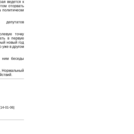
рая ведется к
этом оторвать
а политически
 депутатов
левую точку
ать в первую
рый новый год
о уже в другом
 ним беседы
т. Нормальный
йствий.
[14-01-06]