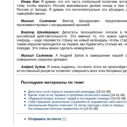
Игорь Кон:
Я думаю, что это часть глобальной политики, кото
тому, чтобы вернуть Россию максимально далеко назад и при 
Россию от Запада. Я думаю, что интеллектуально это абсурдно, 
самоубийственно.
Михаил Саленков:
Виктор Шендерович предложение
прокомментировал с нескрываемой иронией.
Виктор Шендерович:
Депутаты безошибочно попали в бо
российской действительности. Это именно то, что нужно сдел
очередь – надо перевести страну на новый календарь, чтобы ста
таким образом приходился на первое, мы будем пить столько же, н
порядке. Это очень важно сделать немедленно.
Михаил Саленков:
А Андрей Зубов в завершении нашей с
совершенно серьезно добавил:
Андрей Зубов:
Я очень надеюсь, что всего этого не произойде
естественный разум не позволит совершить всех этих безумных де
Последние материалы по теме:
Депутаты хотят вернуть юлианский календарь
[15-01-06]
Кризис власти на Украине и проблема ялтинского маяка
[14-01-06]
«Ядерный вопрос волнует людей в последнюю очередь»
[14-01-06]
США-Германия: разногласия сохраняются, выражения смягчаются
Центральная Европа отмечает 15-летие прихода к власти первых
посткоммунистических правительств
[13-01-06]
Отправить по почте