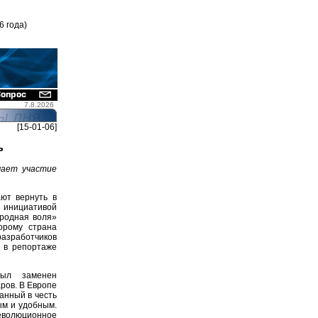
6 года)
7.8.2026
[15-01-06]
ь
мает участие
ют вернуть в
 инициативой
ародная воля»
орому страна
разработчиков
и в репортаже
ыл заменен
ров. В Европе
анный в честь
ым и удобным.
волюционное