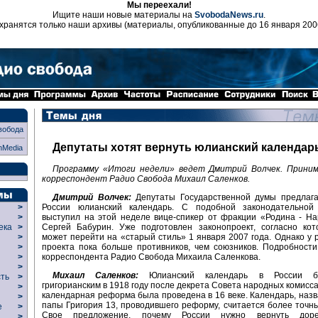
Мы переехали!
Ищите наши новые материалы на
SvobodaNews.ru
.
хранятся только наши архивы (материалы, опубликованные до 16 января 200
вобода
Депутаты хотят вернуть юлианский календар
nMedia
Программу «Итоги недели» ведет Дмитрий Волчек. Прини
корреспондент Радио Свобода Михаил Саленков.
Дмитрий Волчек:
Депутаты Государственной думы предлага
России юлианский календарь. С подобной законодательной
>
выступил на этой неделе вице-спикер от фракции «Родина - Н
>
Сергей Бабурин. Уже подготовлен законопроект, согласно кот
века
>
может перейти на «старый стиль» 1 января 2007 года. Однако у 
>
проекта пока больше противников, чем союзников. Подробност
р
>
корреспондента Радио Свобода Михаила Саленкова.
>
>
Михаил Саленков:
Юлианский календарь в России б
сть
>
григорианским в 1918 году после декрета Совета народных комисса
>
календарная реформа была проведена в 16 веке. Календарь, назв
>
папы Григория 13, проводившего реформу, считается более точн
ие
>
Свое предложение, почему России нужно вернуть доре
>