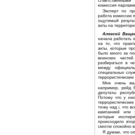
Ответственными
комиссия парламен
Эксперт по пр
работа комиссии 
ощутимый резуль
акты на территор
Алексей Ваще
начала работать 
на то, что практ
акты, которые пр
было много за по
воинских часте
разбираться в ч
между официаль
специальных служ
террористические 
Мне очень жал
например, рейд 
депутаты респуб
Потому что у них
террористические
точку над i, что 
кампанией или э
которые инспир
происходило вто
смогли спокойно 
Я думаю, что о