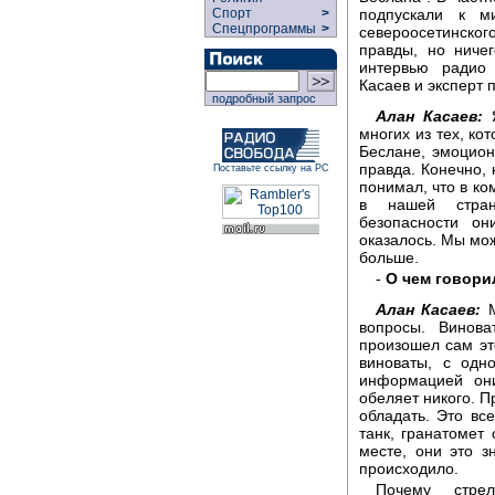
подпускали к м
Спорт
>
Спецпрограммы
>
североосетинско
правды, но ниче
интервью радио
Касаев и эксперт
подробный запрос
Алан Касаев:
Я
многих из тех, ко
Беслане, эмоцион
правда. Конечно, 
Поставьте ссылку на РС
понимал, что в ко
в нашей стран
безопасности о
оказалось. Мы мож
больше.
-
О чем говори
Алан Касаев:
М
вопросы. Винов
произошел сам эт
виноваты, с одн
информацией они
обеляет никого. 
обладать. Это вс
танк, гранатомет
месте, они это з
происходило.
Почему стре