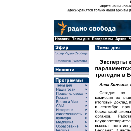
Ищите наши новы
Здесь хранятся только наши архивы (
Эфир Радио Свобода
|
Эксперты 
RealAudio
WinMedia
парламентск
трагедии в 
Анна Колчина
,
Темы дня
>
Наши гости
>
Сегодня во В
Права человека
>
комиссия во гла
Россия
>
итоговый доклад 
Время и Мир
>
СМИ
>
в сентябре про
История и
>
бесланской школы
современность
>
органов. Раб
Культура
>
неудовлетворите
Медицина
>
вызвал негатив
Образование
>
Беслана". В частн
Религия
>