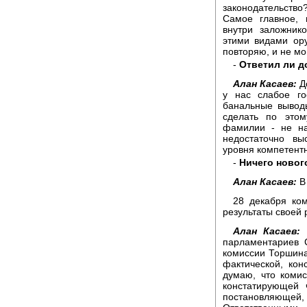
законодательство?
Самое главное, 
внутри заложник
этими видами ор
повторяю, и не мо
-
Ответил ли д
Алан Касаев:
До
у нас слабое го
банальные вывод
сделать по этом
фамилии - не на
недостаточно вы
уровня компетентн
-
Ничего новог
Алан Касаев:
В 
28 декабря ко
результаты своей 
Алан Касаев:
П
парламентариев 
комиссии Торшина
фактической, ко
думаю, что комис
констатирующей 
постановляющей