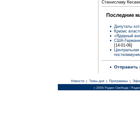
Станиславу Кесаев
Последние м
Депутаты хот
Кризис власт
«Ядерный во
США-Германия
[14-01-06]
Центральная 
посткоммунис
Отправить 
Новости
Темы дня
Программы
Эфи
|
|
|
c 2004 Радио Свобода / Ради