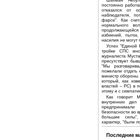
постоянно работ
отказался от о
наблюдателя, по
фарсе". Как счи
нормального во
продолжающейся
избиений, пыток
насилия не могут 
Успех "Единой 
тройке СПС мно
журналиста Муста
присутствует бы
"Мы разговарив
пожелали отдать 
министр обороны.
который, как из
властей – РС) в 
этому и с симпати
Как говорит 
внутренних дел
предпринимали
безопасности во 
большие силы",
характер, "были л
Последние м