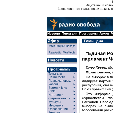
Ищите наши новы
Здесь хранятся только наши архивы (
Эфир Радио Свобода
|
"Единая Ро
RealAudio
WinMedia
парламент Ч
Олег Кусов
, М
Юрий Багров
,
Темы дня
>
На выборах в п
Наши гости
>
лидирует партия
Права человека
>
Россия
>
республики, она 
Время и Мир
>
Союз правых сил (
СМИ
>
Это информац
История и
>
журналистам гл
современность
>
Байханов. Наблюд
Культура
>
Медицина
>
выборах не было
Образование
>
голосования расхо
Религия
>