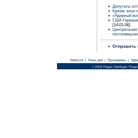
Депутаты хот
Кризис власт
«Ядерный во
США-Германия
[14-01-06]
Центральная 
посткоммунис
Отправить 
Новости
Темы дня
Программы
Эфи
|
|
|
c 2004 Радио Свобода / Ради