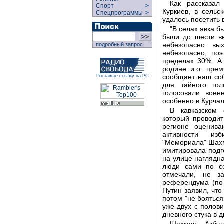
Как рассказал
Спорт
>
Куркиев, в сельс
Спецпрограммы
>
удалось посетить 
"В селах явка б
были до шести ве
небезопасно вы
подробный запрос
небезопасно, по
пределах 30%. А 
родине и.о. пре
сообщает наш соб
Поставьте ссылку на РС
для тайного гол
голосовали воен
особенно в Курча
В кавказском 
который проводит
регионе оценива
активности изб
"Мемориала" Шахм
имитировала подг
на улице наглядна
люди сами по с
отмечали, не з
референдума (по 
Путин заявил, что
потом "не бояться
уже двух с полов
дневного стука в д
Шахман Акбул