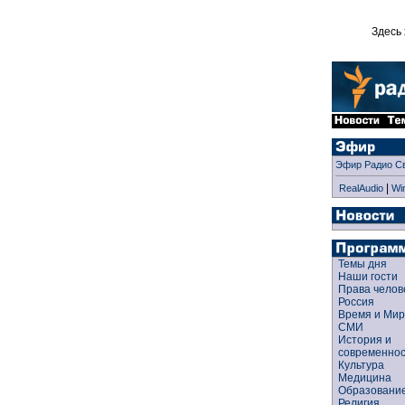
Здесь 
Эфир Радио С
|
RealAudio
Wi
Темы дня
Наши гости
Права чело
Россия
Время и Ми
СМИ
История и
современно
Культура
Медицина
Образован
Религия