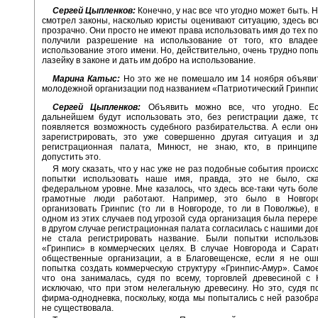
Сергей Цыпленков:
Конечно, у нас все что угодно может быть. Н
смотрел законы, насколько юристы оценивают ситуацию, здесь в
прозрачно. Они просто не имеют права использовать имя до тех по
получили разрешение на использование от того, кто владе
использование этого имени. Но, действительно, очень трудно поп
лазейку в законе и дать им добро на использование.
Марина Катыс:
Но это же не помешало им 14 ноября объяви
молодежной организации под названием «Патриотический Гринпис
Сергей Цыпленков:
Объявить можно все, что угодно. Е
дальнейшем будут использовать это, без регистрации даже, т
появляется возможность судебного разбирательства. А если о
зарегистрировать, это уже совершенно другая ситуация и з
регистрационная палата, Минюст, не знаю, кто, в принцип
допустить это.
Я могу сказать, что у нас уже не раз подобные события происх
попытки использовать наше имя, правда, это не было, ск
федеральном уровне. Мне казалось, что здесь все-таки чуть бол
грамотные люди работают. Например, это было в Новгоро
организовать Гринпис (то ли в Новгороде, то ли в Поволжье), 
одном из этих случаев под угрозой суда организация была перере
в другом случае регистрационная палата согласилась с нашими до
не стала регистрировать название. Были попытки использов
«Гринпис» в коммерческих целях. В случае Новгорода и Сарат
общественные организации, а в Благовещенске, если я не ош
попытка создать коммерческую структуру «Гринпис-Амур». Само
что она занималась, судя по всему, торговлей древесиной с 
исключаю, что при этом нелегальную древесину. Но это, судя п
фирма-однодневка, поскольку, когда мы попытались с ней разобра
не существовала.