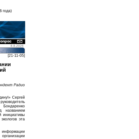
6 года)
8.8.2026
[21-11-05]
ании
кий
ондент Радио
ину!» Сергей
 руководитель
 Бондаренко
д названием
ой инициативы
экологов эта
й информации
организации