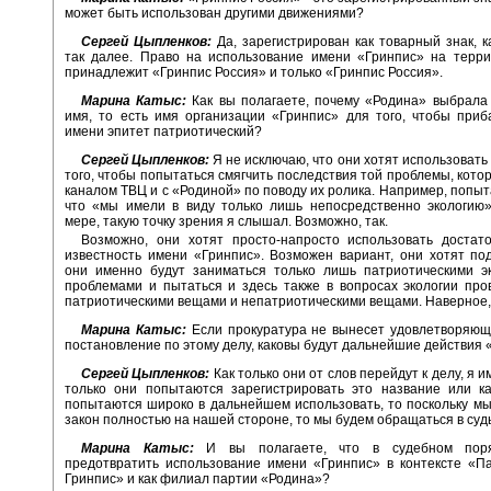
может быть использован другими движениями?
Сергей Цыпленков:
Да, зарегистрирован как товарный знак, к
так далее. Право на использование имени «Гринпис» на терри
принадлежит «Гринпис Россия» и только «Гринпис Россия».
Марина Катыс:
Как вы полагаете, почему «Родина» выбрала
имя, то есть имя организации «Гринпис» для того, чтобы приб
имени эпитет патриотический?
Сергей Цыпленков:
Я не исключаю, что они хотят использовать
того, чтобы попытаться смягчить последствия той проблемы, котор
каналом ТВЦ и с «Родиной» по поводу их ролика. Например, попыта
что «мы имели в виду только лишь непосредственно экологию»
мере, такую точку зрения я слышал. Возможно, так.
Возможно, они хотят просто-напросто использовать достат
известность имени «Гринпис». Возможен вариант, они хотят под
они именно будут заниматься только лишь патриотическими эк
проблемами и пытаться и здесь также в вопросах экологии про
патриотическими вещами и непатриотическими вещами. Наверное, 
Марина Катыс:
Если прокуратура не вынесет удовлетворяющ
постановление по этому делу, каковы будут дальнейшие действия
Сергей Цыпленков:
Как только они от слов перейдут к делу, я им
только они попытаются зарегистрировать это название или ка
попытаются широко в дальнейшем использовать, то поскольку мы
закон полностью на нашей стороне, то мы будем обращаться в суд
Марина Катыс:
И вы полагаете, что в судебном поря
предотвратить использование имени «Гринпис» в контексте «П
Гринпис» и как филиал партии «Родина»?