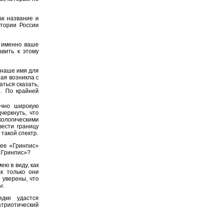
ак название и
тории России
 именно ваше
авить к этому
 наше имя для
ая возникла с
ться сказать,
. По крайней
очно широкую
черкнуть, что
ологическими
вести границу
такой спектр.
ее «Гринпис»
 «Гринпис»?
ею в виду, как
к только они
 уверены, что
ы.
дке удастся
атриотический