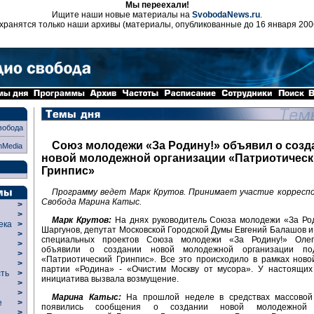
Мы переехали!
Ищите наши новые материалы на
SvobodaNews.ru
.
хранятся только наши архивы (материалы, опубликованные до 16 января 200
вобода
Союз молодежи «За Родину!» объявил о созд
nMedia
новой молодежной организации «Патриотичес
Гринпис»
Программу ведет Марк Крутов. Принимает участие корресп
Свобода Марина Катыс.
>
>
Марк Крутов:
На днях руководитель Союза молодежи «За Род
века
>
Шаргунов, депутат Московской Городской Думы Евгений Балашов и
>
специальных проектов Союза молодежи «За Родину!» Олег
р
>
объявили о создании новой молодежной организации по
>
«Патриотический Гринпис». Все это происходило в рамках нов
>
партии «Родина» - «Очистим Москву от мусора». У настоящих 
сть
>
инициатива вызвала возмущение.
>
>
Марина Катыс:
На прошлой неделе в средствах массово
ие
>
появились сообщения о создании новой молодежной 
>