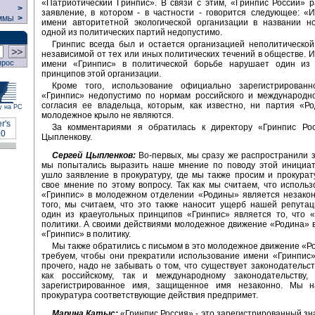
«Патриотический Гринпис». В связи с этим, «Гринпис России» 
>
заявление, в котором - в частности - говорится следующее: «
ммы
>
имени авторитетной экологической организации в названии но
одной из политических партий недопустимо.
Гринпис всегда был и остается организацией неполитическо
независимой от тех или иных политических течений в обществе. 
прос
имени «Гринпис» в политической борьбе нарушает один из 
принципов этой организации.
Кроме того, использование официально зарегистрированн
«Гринпис» недопустимо по нормам российского и международно
согласия ее владельца, которым, как известно, ни партия «Р
у на РС
молодежное крыло не являются.
За комментариями я обратилась к директору «Гринпис Ро
Цыпленкову.
Сергей Цыпленков:
Во-первых, мы сразу же распространили з
мы попытались выразить наше мнение по поводу этой инициат
ушло заявление в прокуратуру, где мы также просим и прокурат
свое мнение по этому вопросу. Так как мы считаем, что исполь
«Гринпис» в молодежном отделении «Родины» является незакон
того, мы считаем, что это также наносит ущерб нашей репутац
один из краеугольных принципов «Гринпис» является то, что 
политики. А своими действиями молодежное движение «Родина» 
«Гринпис» в политику.
Мы также обратились с письмом в это молодежное движение «Ро
требуем, чтобы они прекратили использование имени «Гринпис»
прочего, надо не забывать о том, что существует законодательст
как российскому, так и международному законодательству, 
зарегистрированное имя, защищенное имя незаконно. Мы н
прокуратура соответствующие действия предпримет.
Марина Катыс:
«Гринпис Россия» - это зарегистрированный зна