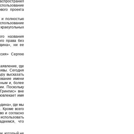
распространил
Использование
вого проекта
й и полностью
Использование
краеугольных
ого названия
го права без
одина», ни ее
ссия» Сергею
аявление, где
ивы. Сегодня
уру высказать
зование имени
ным и, более
ии. Поскольку
«Гринпис» вне
вовлекает имя
дина», где мы
. Кроме всего
во и согласно
использовать
адеемся, что
к, который не