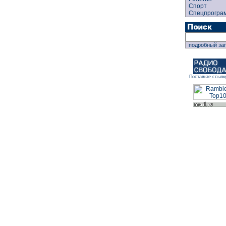
Спорт
Спецпрогра
подробный за
Поставьте ссылк