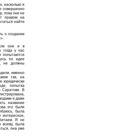
о, насколько я
се совершенно
р, пока они не
ет правом на
ытаться найти
ть о создании
».
сли они и в
о тогда у нас
ни попытаются
десь по идее
е, не должны
одили, именно
ажем так, на
ее юридически
де, попытка
в Саратове. В
гистрирована,
водами и даже
ать название
ова это были
ибаюсь, была
е интересное,
Китаем. Я не
о всему, была
ться, она уже