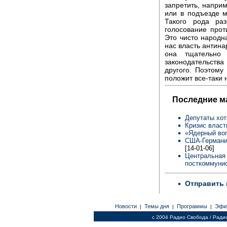
запретить, напри
или в подъезде 
Такого рода ра
голосование прот
Это чисто народн
нас власть антина
она тщательно 
законодательств
другого. Поэтому
положит все-таки
Последние м
Депутаты хот
Кризис власт
«Ядерный во
США-Германия
[14-01-06]
Центральная 
посткоммунис
Отправить 
Новости
Темы дня
Программы
Эфи
|
|
|
c 2004 Радио Свобода / Ради