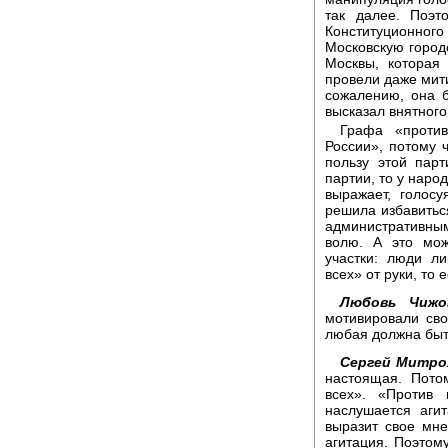
так далее. Поэт
Конституционного
Московскую город
Москвы, которая
провели даже мити
сожалению, она 
высказал внятного
Графа «проти
России», потому 
пользу этой парт
партии, то у наро
выражает, голос
решила избавиться
административным
волю. А это мож
участки: люди л
всех» от руки, то
Любовь Чижо
мотивировали сво
любая должна быть
Сергей Митро
настоящая. Пото
всех». «Против 
наслушается аги
выразит свое мне
агитация. Поэтом