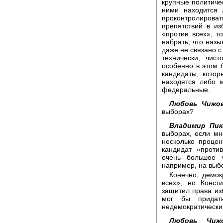
крупные политичес
ними находится 
проконтролиров
препятствий в и
«против всех», 
набрать, что назы
даже не связано с
технически, чис
особенно в этом 
кандидаты, кото
находятся либо 
федеральные.
Любовь Чижов
выборах?
Владимир Пик
выборах, если мн
несколько процен
кандидат «проти
очень большое ч
например, на выб
Конечно, демок
всех», но Конст
защитил права из
мог бы придат
недемократически
Любовь Чижо