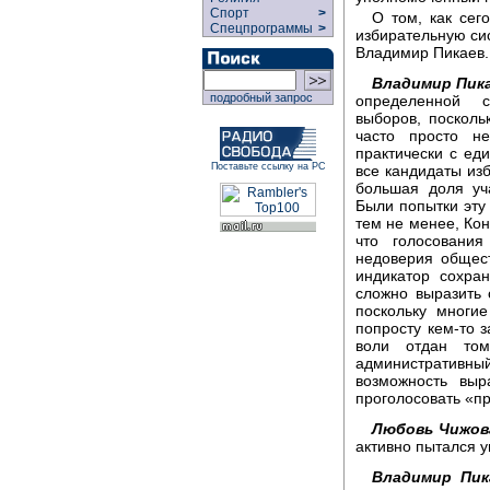
Спорт
>
О том, как сег
Спецпрограммы
>
избирательную си
Владимир Пикаев.
Владимир Пика
подробный запрос
определенной с
выборов, посколь
часто просто н
практически с ед
Поставьте ссылку на РС
все кандидаты изб
большая доля уч
Были попытки эту 
тем не менее, Ко
что голосовани
недоверия общест
индикатор сохран
сложно выразить 
поскольку многи
попросту кем-то 
воли отдан том
административн
возможность выр
проголосовать «пр
Любовь Чижов
активно пытался у
Владимир Пик