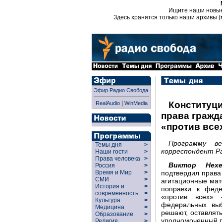
Ищите наши новы
Здесь хранятся только наши архивы (
Эфир Радио Свобода
|
Конституц
RealAudio
WinMedia
права гражд
«против все
Программу в
Темы дня
>
корреспондент Р
Наши гости
>
Права человека
>
Виктор Нехе
Россия
>
подтвердил права
Время и Мир
>
СМИ
>
агитационные мат
История и
>
поправки к феде
современность
>
«против всех» 
Культура
>
федеральных выб
Медицина
>
решают, оставлять
Образование
>
уполномоченный п
Религия
>