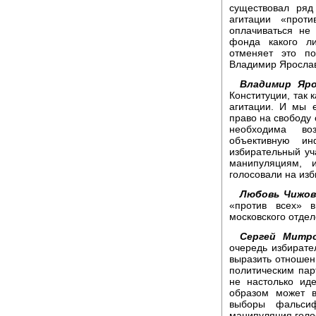
существовал ря
агитации «прот
оплачиваться не
фонда какого ли
отменяет это по
Владимир Яросла
Владимир Яро
Конституции, так 
агитации. И мы 
право на свободу 
необходима во
объективную и
избирательный уч
манипуляциям, и
голосовали на изб
Любовь Чижов
«против всех» в
московского отде
Сергей Митро
очередь избирате
выразить отношен
политическим пар
не настолько ид
образом может в
выборы фальсиф
манипуляция голо