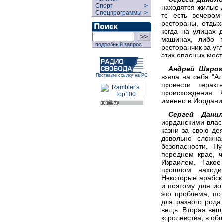
Спорт
>
находятся жилые д
Спецпрограммы
>
то есть вечером
рестораны, отдых
когда на улицах 
машинах, либо 
подробный запрос
ресторанчик за уг
этих опасных мест
Андрей Шарог
взяла на себя "А
Поставьте ссылку на РС
провести терак
происхождения. 
именно в Иордан
Сергей Данил
иорданскими влас
казни за свою дея
довольно сложна
безопасности. Н
переднем крае, 
Израилем. Тако
прошлом находи
Некоторые арабск
и поэтому для ио
это проблема, по
для разного рода
вещь. Вторая вещь
королевства, в об