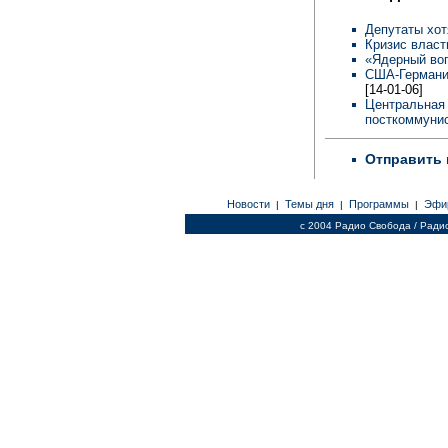
Депутаты хот
Кризис власт
«Ядерный во
США-Германия
[14-01-06]
Центральная 
посткоммунис
Отправить 
Новости
Темы дня
Программы
Эфи
|
|
|
c 2004 Радио Свобода / Ради