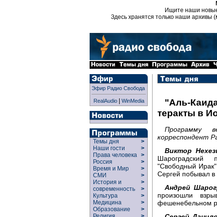
Ищите наши новы
Здесь хранятся только наши архивы (
Эфир Радио Свобода
|
"Аль-Каида
RealAudio
WinMedia
теракты в И
Программу 
корреспондент Ра
Темы дня
>
Наши гости
>
Виктор Нехез
Права человека
>
Шароградский 
Россия
>
"Свободный Ирак"
Время и Мир
>
Сергей побывал в
СМИ
>
История и
>
Андрей Шарог
современность
>
произошли взры
Культура
>
фешенебельном ра
Медицина
>
Образование
>
Сергей Данило
Религия
>