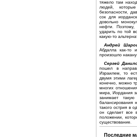
тяжело там наход
людей, которы
безопасности, да
сок для иорданс
довольно моноку
нефти. Поэтому,
ударить по той в
какую-то альтерна
Андрей Шарог
Абдалла как-то 
произошло накану
Сергей Данило
пошел в направ
Израилем, то ес
двумя этими лаге
конечно, можно тр
многих отношения
мира, Иордания за
занимает таку
балансирования н
такого острия в о
он сделает все 
положении, котор
существование.
Последние м