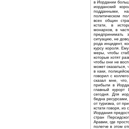
в Иордании больш
иорданский коро
подданными, н
политическом по
всех общин стра
кстати, в исто
монархов, в час
предпринимать 
ситуацию, не дово
рода инцидент, ко
курсу короля. Ем
меры, чтобы стаб
которые хотят ра
чтобы они не восп
может оказаться, 
в хаки, полицейск
говорил с коллег
сказал мне, что
прибыли в Иорда
главный курорт 
сегодня. Для иор
бедна ресурсами,
от туризма, от пр
кстати говоря, из
Иордания предост
стран Персидско
Аравии, где прос
полегче в этом от