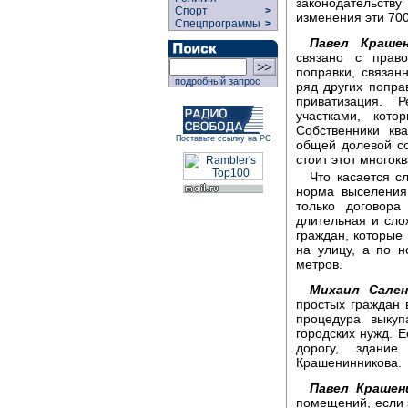
законодательств
Спорт
>
изменения эти 700
Спецпрограммы
>
Павел Крашен
связано с прав
поправки, связа
подробный запрос
ряд других попра
приватизация. 
участками, кот
Собственники кв
Поставьте ссылку на РС
общей долевой со
стоит этот многок
Что касается с
норма выселения
только договора
длительная и сло
граждан, которые
на улицу, а по 
метров.
Михаил Сален
простых граждан 
процедура выкуп
городских нужд. 
дорогу, здани
Крашенинникова.
Павел Крашен
помещений, если 