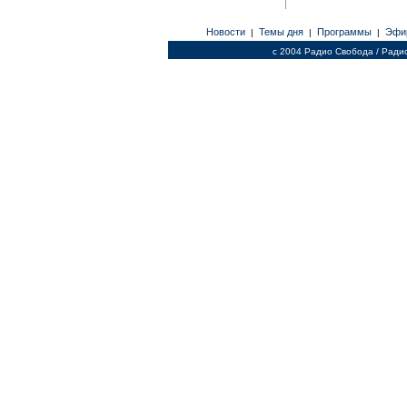
Новости
Темы дня
Программы
Эфи
|
|
|
c 2004 Радио Свобода / Ради