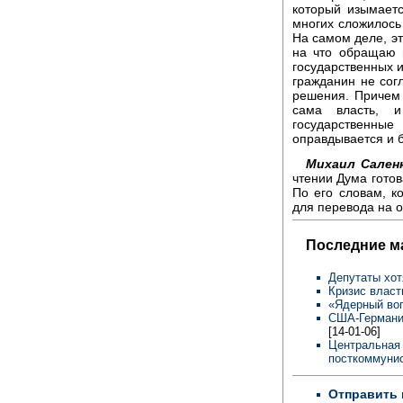
который изымает
многих сложилось 
На самом деле, эт
на что обращаю 
государственных и
гражданин не согл
решения. Причем 
сама власть, и
государственн
оправдывается и б
Михаил Сален
чтении Дума готов
По его словам, к
для перевода на 
Последние м
Депутаты хот
Кризис власт
«Ядерный во
США-Германия
[14-01-06]
Центральная 
посткоммунис
Отправить 