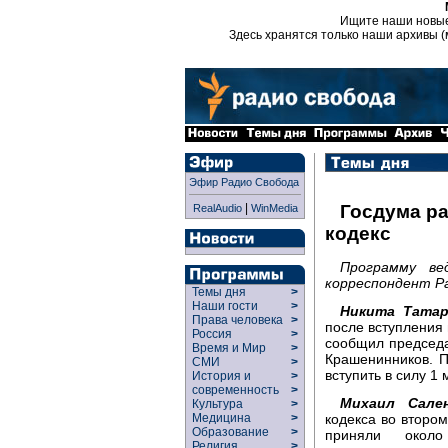
Ищите наши новы
Здесь хранятся только наши архивы (
Эфир Радио Свобода
|
Госдума р
RealAudio
WinMedia
кодекс
Программу ве
корреспондент Р
Темы дня
>
Наши гости
>
Никита Татар
Права человека
>
после вступления 
Россия
>
сообщил председа
Время и Мир
>
Крашенинников. П
СМИ
>
вступить в силу 1
История и
>
современность
>
Михаил Сален
Культура
>
кодекса во втором
Медицина
>
Образование
>
приняли окол
Религия
>