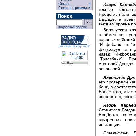
Спорт
>
Игорь Карней
Спецпрограммы
>
тесные контак
Представители а
Багдаде, а прав
высшем уровне пр
подробный запрос
Белоруссия вес
в обмен на прод
военных действий
“Инфобанк” в “о
Поставьте ссылку на РС
фигурирует и в 
назад “Инфобан
“Трастбанк”. П
Анатолий Дроздов 
оснований.
Анатолий Дро
его проверяли на
банк, а соответст
Более того, мы э
не понятно, чего 
Игорь Карней
Станислав Богдан
Нацбанка напрям
внутренних пров
инстанции.
Станислав Бо