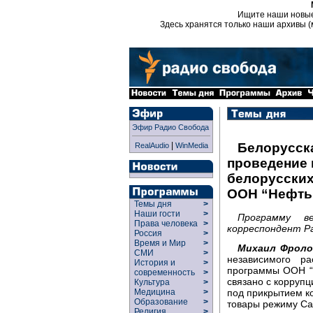
Ищите наши новы
Здесь хранятся только наши архивы (
Эфир Радио Свобода
|
Белорусск
RealAudio
WinMedia
проведение 
белорусских
ООН “Нефть 
Темы дня
>
Наши гости
>
Программу в
Права человека
>
корреспондент Ра
Россия
>
Время и Мир
>
Михаил Фроло
СМИ
>
независимого ра
История и
>
программы ООН “
современность
>
связано с корруп
Культура
>
под прикрытием к
Медицина
>
Образование
>
товары режиму Са
Религия
>