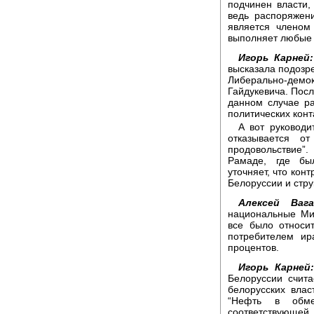
подчинен власти,
ведь распоряжен
является членом
выполняет любые 
Игорь Карней:
высказала подозр
Либерально-де
Гайдукевича. Посл
данном случае ра
политических конт
А вот руководи
отказывается 
продовольствие”
Рамаде, где был
уточняет, что кон
Белоруссии и стр
Алексей Вага
национальные Мин
все было относи
потребителем и
процентов.
Игорь Карней:
Белоруссии счита
белорусских вла
“Нефть в обме
соответствующе