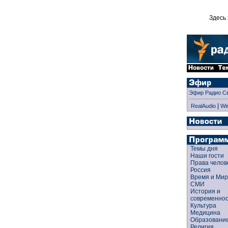
Здесь 
Эфир Радио С
|
RealAudio
Wi
Темы дня
Наши гости
Права чело
Россия
Время и Ми
СМИ
История и
современно
Культура
Медицина
Образован
Религия