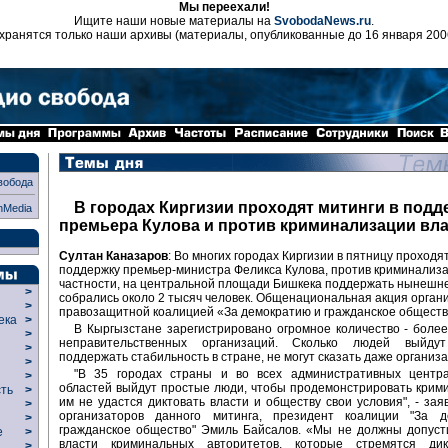
Мы переехали!
Ищите наши новые материалы на
SvobodaNews.ru
.
хранятся только наши архивы (материалы, опубликованные до 16 января 200
вобода
В городах Киргизии проходят митинги в подд
nMedia
премьера Кулова и против криминализации вл
Султан Каназаров
: Во многих городах Киргизии в пятницу проходя
поддержку премьер-министра Феликса Кулова, против криминализа
частности, на центральной площади Бишкека поддержать нынешн
>
собрались около 2 тысяч человек. Общенациональная акция орган
>
правозащитной коалицией «За демократию и гражданское обществ
века
>
В Кыргызстане зарегистрировано огромное количество - более
>
неправительственных организаций. Сколько людей выйду
р
>
поддержать стабильность в стране, не могут сказать даже организ
>
"В 35 городах страны и во всех административных центр
>
областей выйдут простые люди, чтобы продемонстрировать крими
сть
>
им не удастся диктовать власти и обществу свои условия", - зая
>
организаторов данного митинга, президент коалиции "За 
>
гражданское общество" Эмиль Байсалов. «Мы не должны допуст
ие
>
власти криминальных авторитетов, которые стремятся ди
>