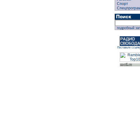
Спорт
Спецпрогра
подробный за
Поставьте ссылк