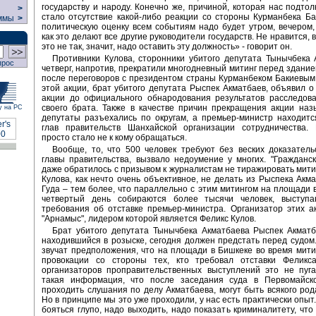
государству и народу. Конечно же, причиной, которая нас подтолк
>
стало отсутствие какой-либо реакции со стороны Курманбека Ба
ммы
>
политическую оценку всем событиям надо будет утром, вечером,
как это делают все другие руководители государств. Не нравится, 
это не так, значит, надо оставить эту должность» - говорит он.
Противники Кулова, сторонники убитого депутата Тынычбека 
прос
четверг, напротив, прекратили многодневный митинг перед здани
после переговоров с президентом страны Курманбеком Бакиевым
этой акции, брат убитого депутата Рыспек Акматбаев, объявил 
акции до официального обнародования результатов расследова
своего брата. Также в качестве причин прекращения акции наз
у на РС
депутаты разъехались по округам, а премьер-министр находит
глав правительств Шанхайской организации сотрудничества.
просто стало не к кому обращаться.
Вообще, то, что 500 человек требуют без веских доказатель
главы правительства, вызвало недоумение у многих. "Гражданс
даже обратилось с призывом к журналистам не тиражировать митин
Кулова, как нечто очень объективное, не делать из Рыспека Акм
Гуда – тем более, что параллельно с этим митингом на площади 
четвертый день собираются более тысячи человек, выступ
требования об отставке премьер-министра. Организатор этих а
"Арнамыс", лидером которой является Феликс Кулов.
Брат убитого депутата Тынычбека Акматбаева Рыспек Акматб
находившийся в розыске, сегодня должен предстать перед судом.
звучат предположения, что на площади в Бишкеке во время мит
провокации со стороны тех, кто требовал отставки Феликс
организаторов проправительственных выступлений это не пуга
такая информация, что после заседания суда в Первомайско
проходить слушания по делу Акматбаева, могут быть всякого род
Но в принципе мы это уже проходили, у нас есть практически опыт
бояться глупо, надо выходить, надо показать криминалитету, что 