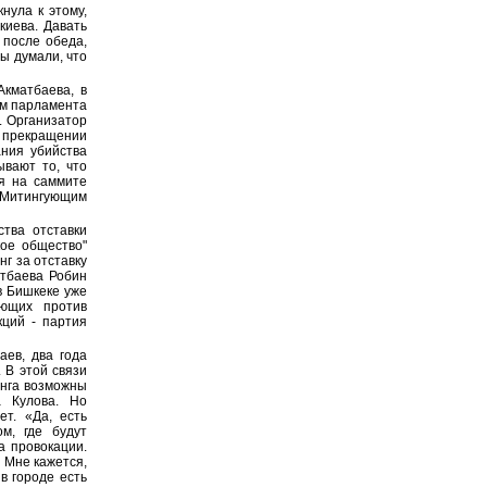
нула к этому,
киева. Давать
 после обеда,
вы думали, что
Акматбаева, в
ем парламента
. Организатор
о прекращении
ния убийства
ывают то, что
ся на саммите
 Митингующим
ства отставки
кое общество"
г за отставку
атбаева Робин
в Бишкеке уже
ающих против
кций - партия
аев, два года
 В этой связи
инга возможны
а Кулова. Но
ет. «Да, есть
м, где будут
а провокации.
. Мне кажется,
в городе есть