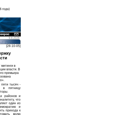
6 года)
9.8.2026
[28-10-05]
ержку
асти
т митинги в
ции власти. В
его премьера
изована
о».
 пяти тысяч -
т в пятницу
аторы.
ах районов и
налитету, что
вляет один из
демократию и
ить прихода к
ктовать волю