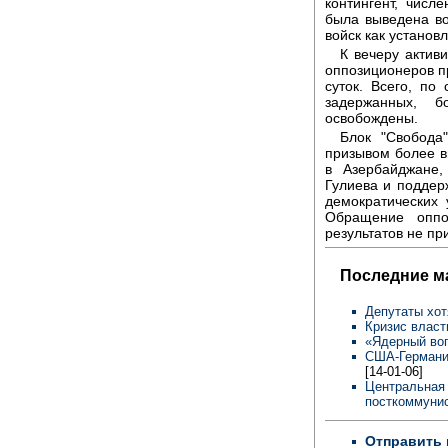
контингент, числ
была выведена во
войск как установ
К вечеру актив
оппозиционеров п
суток. Всего, по
задержанных, 
освобождены.
Блок "Свобода
призывом более в
в Азербайджане,
Гулиева и поддер
демократических
Обращение оппо
результатов не пр
Последние м
Депутаты хот
Кризис власт
«Ядерный во
США-Германия
[14-01-06]
Центральная 
посткоммунис
Отправить 