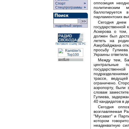
оппозиция неодн
Спорт
>
политическим 
Спецпрограммы
>
баллотируется 
парламентских вы
Сегодня днем 
подробный запрос
государственной 
Аскерова о том,
должен был доста
лететь на роди
Поставьте ссылку на РС
Азербайджана отка
просьбу Гулиева
Украины ответила 
Между тем, Ба
центральные п
государствен
подразделениями
трассе, ведуще
ограничено. Сторо
аэропорту, были 
словам заместит
Гулиева, задержа
40 кандидатов в д
Сегодня оппо
возглавляемая Ра
"Мусават" и Парт
котором говорит
неадекватную си