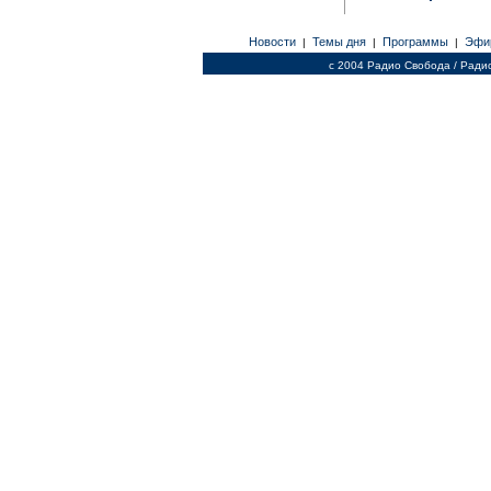
Новости
Темы дня
Программы
Эфи
|
|
|
c 2004 Радио Свобода / Ради