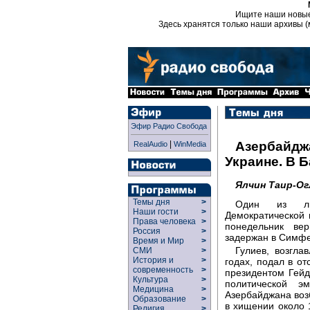
Ищите наши новы
Здесь хранятся только наши архивы (
Эфир Радио Свобода
|
Азербайдж
RealAudio
WinMedia
Украине. В 
Ялчин Таир-Ог
Темы дня
>
Один из лид
Наши гости
>
Демократической 
Права человека
>
понедельник ве
Россия
>
задержан в Симфе
Время и Мир
>
Гулиев, возгла
СМИ
>
История и
>
годах, подал в от
современность
>
президентом Гейд
Культура
>
политической 
Медицина
>
Азербайджана возб
Образование
>
в хищении около 
Религия
>