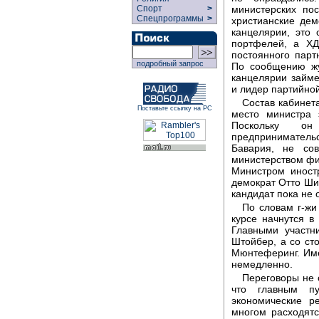
министерских по
Спорт
>
Спецпрограммы
>
христианские дем
канцелярии, это 
портфелей, а ХД
постоянного парт
подробный запрос
По сообщению жу
канцелярии займ
и лидер партийно
Состав кабинет
Поставьте ссылку на РС
место министра
Поскольку он
предпринимательс
Бавария, не сов
министерством фи
Министром иност
демократ Отто Ши
кандидат пока не 
По словам г-жи
курсе начнутся в
Главными участн
Штойбер, а со с
Мюнтеферинг. Име
немедленно.
Переговоры не 
что главным п
экономические 
многом расходят