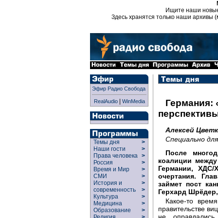
Ищите наши новы
Здесь хранятся только наши архивы (
Эфир Радио Свобода
|
Германия:
RealAudio
WinMedia
перспектив
Алексей Цвет
Специально дл
Темы дня
>
Наши гости
>
После многод
Права человека
>
коалиции между
Россия
>
Германии, ХДС/
Время и Мир
>
очертания. Гла
СМИ
>
История и
>
займет пост кан
современность
>
Герхард Шрёдер, 
Культура
>
Какое-то время
Медицина
>
правительстве ви
Образование
>
не оправдались
Религия
>