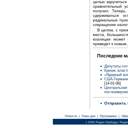
целью заручиться
сравнительный у
получил. Теперь
сдерживаться о
радикальные пунк
сокращение налог
В целом, с пре
места, большинст
коалиции может 
приведет к новым
Последние м
Депутаты хот
Кризис власт
«Ядерный во
США-Германия
[14-01-06]
Центральная 
посткоммунис
Отправить 
Новости
Темы дня
Программы
Эфи
|
|
|
c 2004 Радио Свобода / Ради