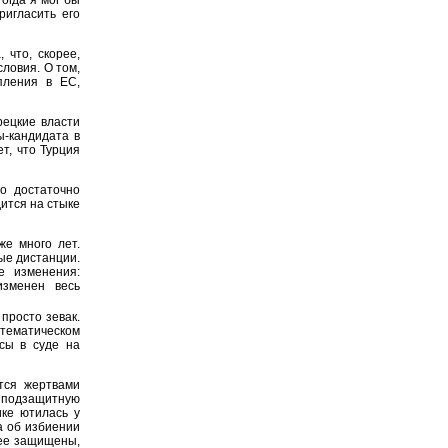
ригласить его
 что, скорее,
ловия. О том,
пления в ЕС,
рецкие власти
ы-кандидата в
т, что Турция
о достаточно
ится на стыке
е много лет.
ые дистанции.
е изменения:
изменен весь
 просто зевак.
тематическом
сы в суде на
тся жертвами
 подзащитную
ке ютилась у
а об избиении
лее защищены,