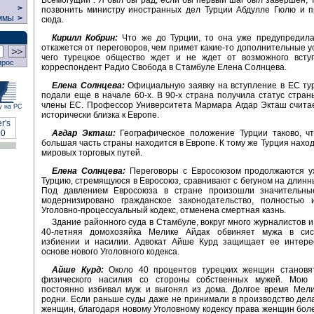
>
позвонить министру иностранных дел Турции Абдулле Гюлю и п
ммы
>
сюда.
Кирилл Кобрин:
Что же до Турции, то она уже предупредила,
откажется от переговоров, чем примет какие-то дополнительные ус
чего турецкое общество ждет и не ждет от возможного всту
прос
корреспондент Радио Свобода в Стамбуле Елена Солнцева.
Елена Солнцева:
Официальную заявку на вступление в ЕС ту
подали еще в начале 60-х. В 90-х страна получила статус стран
члены ЕС. Профессор Университета Мармара Агдар Экташ считае
у на РС
исторически близка к Европе.
Агдар Экташ:
Географическое положение Турции таково, чт
большая часть страны находится в Европе. К тому же Турция наход
мировых торговых путей.
Елена Солнцева:
Переговоры с Евросоюзом продолжаются уж
Турцию, стремящуюся в Евросоюз, сравнивают с бегуном на длинн
Под давлением Евросоюза в стране произошли значительны
модернизировано гражданское законодательство, полностью 
Уголовно-процессуальный кодекс, отменена смертная казнь.
Здание районного суда в Стамбуле, вокруг много журналистов и
40-летняя домохозяйка Мелике Айдак обвиняет мужа в сис
избиении и насилии. Адвокат Айше Курд защищает ее интере
основе нового Уголовного кодекса.
Айше Курд:
Около 40 процентов турецких женщин становя
физического насилия со стороны собственных мужей. Мою
постоянно избивал муж и выгонял из дома. Долгое время Мели
родни. Если раньше суды даже не принимали в производство дел
женщин, благодаря новому Уголовному кодексу права женщин бо