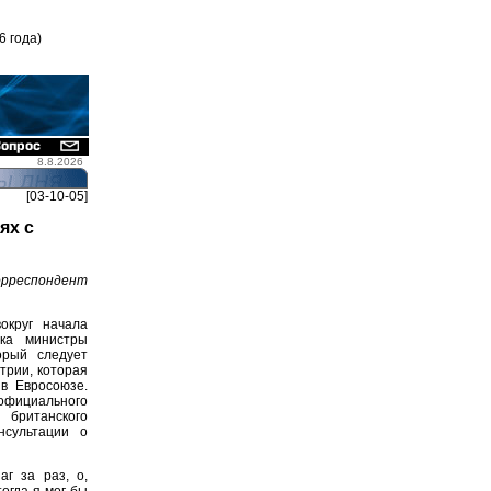
6 года)
8.8.2026
[03-10-05]
ях с
рреспондент
округ начала
ока министры
орый следует
трии, которая
в Евросоюзе.
официального
 британского
нсультации о
г за раз, о,
огда я мог бы