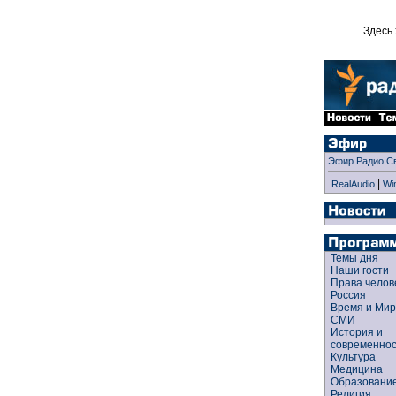
Здесь 
Эфир Радио С
|
RealAudio
Wi
Темы дня
Наши гости
Права чело
Россия
Время и Ми
СМИ
История и
современно
Культура
Медицина
Образован
Религия