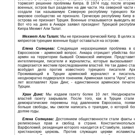
тормозят решение проблемы Кипра. В 1974 году, после вторже
военных, остров был разделен на две части. На северной части 
создали так называемую Северную республику турецкого Ки
мировое сообщество не признало. Греческую республику Кипр 
острова не признает Турция. Военные отказываются выводить во
Вот что на днях в Анкаре заявил президент Турецкой республ
Кипра Мехмет Али Талат.
Мехмет Али Талат:
Мы не признаем греческий Кипр. В целях з
киприотов турецкие военные будут оставаться на острове.
Елена Солнцева:
Следующая неразрешимая проблема в о
Евросоюзом - армянский вопрос. Анкара отрицает убийства бо
армян на территории бывшей Османской империи. Представит
интеллигенции, писатели и журналисты, которые высказывают 
подвергаются жестким преследованиям властей. Не так давно ста
возбудил дело против известного турецкого писателя Ар
Проживающий в Турции армянский журналист и писател
неоднократно подвергался гонениям. Армянская газета "Арга", кот
лет возглавляет Хран Динг, - единственное армянское печатн
Турции.
Хран Динг:
Мы издаем газету более 10 лет. Неоднократ
властей газету закрывали. После того, как в Турции стали
демократические перемены под давлением Евросоюза, появи
больше свободы, мы смогли написать о трагедии, о которой бо
долгие годы.
Елена Солнцева:
Достоянием общественности стали факты 
религиозных прав и свобод в стране. Константинопольск
Варфоломей, резиденция которого находится в Стамбуле, заявил 
христианскую церковь. Против служащих церкви исламист