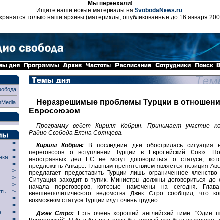
Мы переехали!
Ищите наши новые материалы на
SvobodaNews.ru
.
хранятся только наши архивы (материалы, опубликованные до 16 января 200
вобода
Неразрешимые проблемы Турции в отношени
nMedia
Евросоюзом
Программу ведет Кирилл Кобрин. Принимает участие ко
Радио Свобода Елена Солнцева.
>
Кирилл Кобрин:
В последние дни обострилась ситуация в
>
переговоров о вступлении Турции в Европейский Союз. П
века
>
иностранных дел ЕС не могут договориться о статусе, кот
>
предложить Анкаре. Главным препятствием является позиция Авс
р
>
предлагает предоставить Турции лишь ограниченное членство 
>
Ситуация заходит в тупик. Министры должны договориться до 
>
начала переговоров, которые намечены на сегодня. Глава
сть
>
внешнеполитического ведомства Джек Стро сообщил, что ко
>
возможном статусе Турции идут очень трудно.
>
ие
>
Джек Стро:
Есть очень хороший английский гимн: "Один ша
>
Всемогущий". Я был бы рад, если бы первый шаг был завершен, т