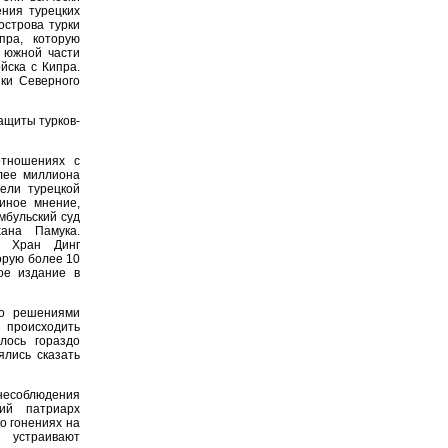
ния турецких
острова турки
пра, которую
в южной части
йска с Кипра.
ики Северного
ащиты турков-
тношениях с
лее миллиона
ели турецкой
иное мнение,
мбульский суд
хана Памука.
ь Хран Динг
орую более 10
ое издание в
но решениями
 происходить
лось гораздо
ялись сказать
несоблюдения
ий патриарх
о гонениях на
ы устраивают