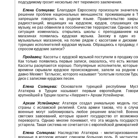
подсудимому грозит несколько лет тюремного заключения.
Елена Солнцева:
Благодаря Евросоюзу произошли значитель
решении проблем национальных меньшинств: проживающим в Т
запрещали говорить на родном языке. Правительство закры
радиостанций, вещающих на курдском, курдов, слушающих с
музыку, не раз обвиняли в пособничестве террористам. Однако в п
ситуация изменилась: открылись школы с преподаванием на
магазинах появилась курдская музыка. Захожу в один из 
музыкальных магазинов, на полке рядом с кассетами и дискам
турецких исполнителей курдская музыка. Обращаюсь к продавцу, 
спросом курдские записи?
Продавец:
Кассеты с курдской музыкой поступили в продажу со
Как только появились первые записи, оказалось, что есть жела
Кассеты раскупаются хорошо. Популярные исполнители, которые
времени скрывали курдское происхождение, запели на родном 
давно Мехмет Татлысес, которого называют "золотым голосом Турц
диск с записями курдских песен.
Елена Солнцева:
Основателя турецкой республики Мус
Ататюрка в Турции называют первым европейцем. Говори
крупнейшей в Турции газеты «Хюрриет» Архам Успейнерчи.
Архам Успейнерчи:
Ататюрк создал уникальную модель гос
страны с исламской религией. Сила армии такова, что в случ
военные могут заблокировать любое решение властей. Военн
светских завоеваний, которые хранят государство от возможно
переворота. Однако многие понимают, что эта модель государст
устарела. Такая система не сочетается с европейской демократией
Елена Солнцева:
Наследство Ататюрка - милитаризованное 
военные в котором играют слишком большую роль. В частности