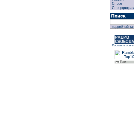
Спорт
Спецпрогра
подробный за
Поставьте ссылк