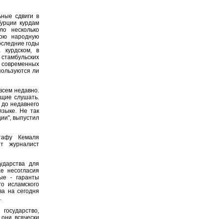
ные сдвиги в
урции курдам
ло несколько
вою народную
оследние годы
 курдском, в
стамбульских
и современных
пользуются ли
всем недавно.
ющие слушать.
 до недавнего
языке. Не так
ии", выпустил
тафу Кемаля
т журналист
ударства для
ае несогласия
ые - гаранты
го исламского
ва на сегодня
.
государство,
 они всячески