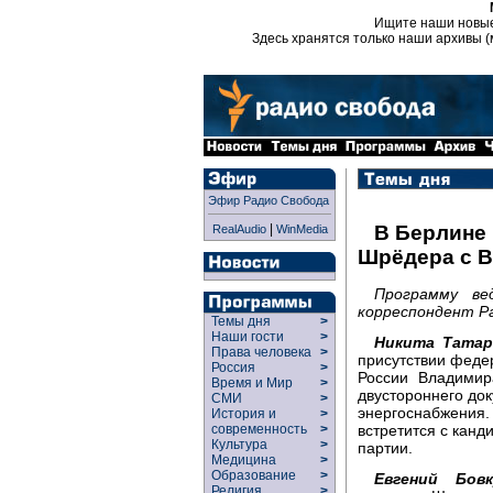
Ищите наши новы
Здесь хранятся только наши архивы (
Эфир Радио Свобода
|
В Берлине
RealAudio
WinMedia
Шрёдера с 
Программу ве
корреспондент Ра
Темы дня
>
Наши гости
>
Никита Татар
Права человека
>
присутствии феде
Россия
>
России Владимир
Время и Мир
>
двустороннего док
СМИ
>
энергоснабжени
История и
>
встретится с канд
современность
>
Культура
>
партии.
Медицина
>
Образование
>
Евгений Бовк
Религия
>