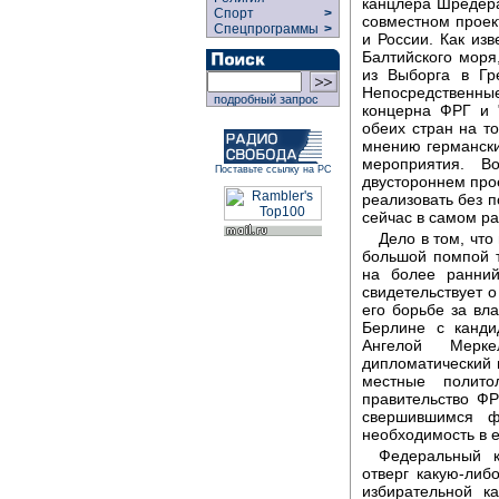
канцлера Шредера
Спорт
>
совместном проек
Спецпрограммы
>
и России. Как изв
Балтийского моря
из Выборга в Гр
Непосредственны
подробный запрос
концерна ФРГ и 
обеих стран на т
мнению германски
мероприятия. В
Поставьте ссылку на РС
двустороннем прое
реализовать без п
сейчас в самом р
Дело в том, чт
большой помпой т
на более ранний
свидетельствует 
его борьбе за вл
Берлине с канди
Ангелой Мерк
дипломатический ш
местные полито
правительство ФР
свершившимся ф
необходимость в 
Федеральный к
отверг какую-либ
избирательной к