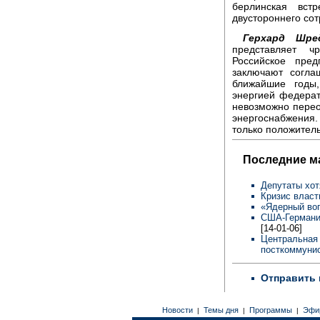
берлинская вс
двустороннего сот
Герхард Шре
представляет ч
Российское пред
заключают согла
ближайшие годы
энергией федерат
невозможно перео
энергоснабжения.
только положител
Последние м
Депутаты хот
Кризис власт
«Ядерный во
США-Германия
[14-01-06]
Центральная 
посткоммунис
Отправить 
Новости
Темы дня
Программы
Эфи
|
|
|