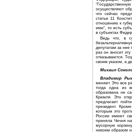
"Государственн
осуществляют обр
что сейчас предл
статьи 11 Консти
отношению к губер
ими", то есть суб
в субъектах Феде
Ведь что, в с
безальтернатив
депутатам за нее 
раз он вносит эту
отказываются. То
своим указом, а д
Михаил Сокол
Владимир Рыж
меняет. Это все р
тогда одна из в
образована не с
Кремля. Это отк
предлагает пойт
президент. Кром
которым это прот
России имеют св
приняла Чечня на
мусорную корзину
никоим образом н