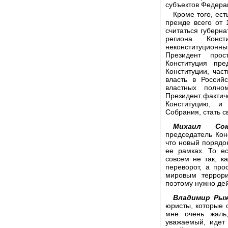
субъектов Федера
Кроме того, ес
прежде всего от 
считаться губерна
региона. Конс
неконституцион
Президент прос
Конституция пре
Конституции, част
власть в Россий
властных полно
Президент фактиче
Конституцию, и
Собрания, стать с
Михаил Сок
председатель Кон
что новый порядо
ее рамках. То ес
совсем не так, к
переворот, а про
мировым террори
поэтому нужно де
Владимир Рыж
юристы, которые о
мне очень жаль
уважаемый, идет