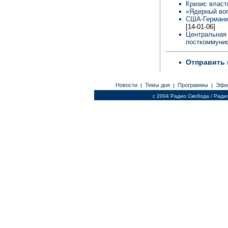
Кризис власт
«Ядерный во
США-Германия
[14-01-06]
Центральная 
посткоммунис
Отправить 
Новости
Темы дня
Программы
Эфи
|
|
|
c 2004 Радио Свобода / Ради