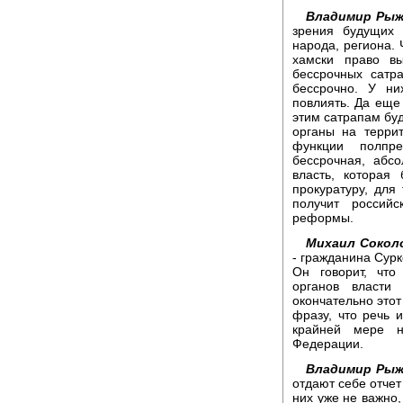
Владимир Рыж
зрения будущих 
народа, региона. 
хамски право вы
бессрочных сатр
бессрочно. У ни
повлиять. Да еще
этим сатрапам бу
органы на террит
функции полпре
бессрочная, абс
власть, которая
прокуратуру, для
получит российс
реформы.
Михаил Сокол
- гражданина Сурк
Он говорит, чт
органов власти
окончательно этот
фразу, что речь 
крайней мере н
Федерации.
Владимир Рыж
отдают себе отчет
них уже не важно,