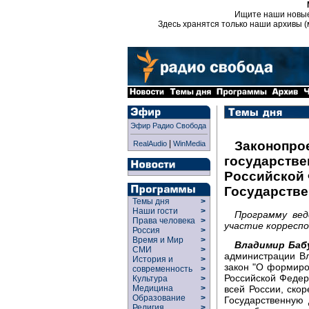
Ищите наши новы
Здесь хранятся только наши архивы (
Эфир Радио Свобода
|
Законопро
RealAudio
WinMedia
государстве
Российской 
Государств
Темы дня
>
Наши гости
>
Программу вед
Права человека
>
участие корреспо
Россия
>
Время и Мир
>
Владимир Баб
СМИ
>
администрации В
История и
>
закон "О формиро
современность
>
Российской Федер
Культура
>
всей России, скор
Медицина
>
Образование
>
Государственную
Религия
>