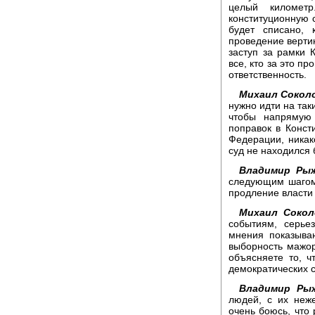
целый километ
конституционную 
будет списано, 
проведение верти
заступ за рамки К
все, кто за это пр
ответственность.
Михаил Сокол
нужно идти на так
чтобы напрямую
поправок в Конс
Федерации, никак
суд не находился
Владимир Рыж
следующим шагом 
продление власти
Михаил Сокол
событиям, серье
мнения показываю
выборность мажор
объясняете то, ч
демократических 
Владимир Рыж
людей, с их неж
очень боюсь, что 