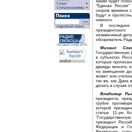
каким будет голос
Спорт
>
"Единая Россия"
Спецпрограммы
>
скором времени с
будут и протестн
немного.
В последнее
подробный запрос
президентског
независимый депу
обозреватель Рад
Поставьте ссылку на РС
Михаил Соко
Государственную 
в субъектах Рос
которые прописаны
дважды вносить в
на замещение дол
может или отклони
так же, как Дума 
делать в случае о
Владимир Ры
президента, преж
грубое противор
которой президе
статью 11-ую Ко
"Государственну
президент Росси
Федерации и Гос
Федерации, суды