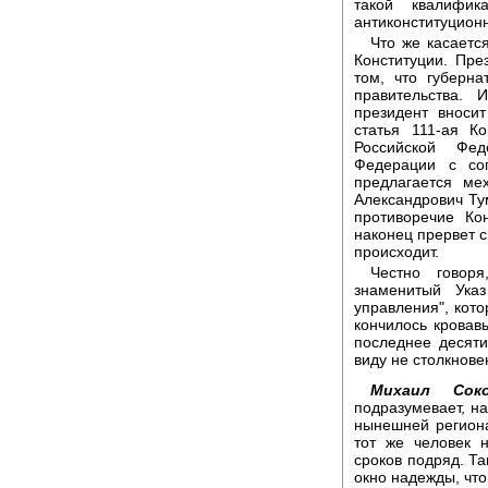
такой квалифи
антиконституцион
Что же касаетс
Конституции. Пре
том, что губерн
правительства. 
президент вноси
статья 111-ая Ко
Российской Фед
Федерации с сог
предлагается ме
Александрович Тум
противоречие Ко
наконец прервет с
происходит.
Честно говор
знаменитый Указ
управления", кот
кончилось кровав
последнее десят
виду не столкнове
Михаил Соко
подразумевает, н
нынешней региона
тот же человек 
сроков подряд. Та
окно надежды, что