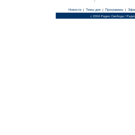
Новости
Темы дня
Программы
Эфи
|
|
|
c 2004 Радио Свобода / Ради