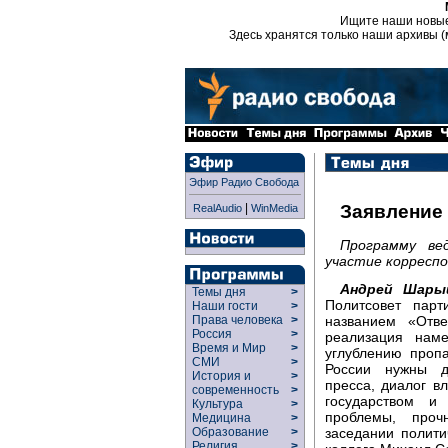
Ищите наши новы
Здесь хранятся только наши архивы (
Эфир Радио Свобода
|
Заявление
RealAudio
WinMedia
Программу ве
участие корреспо
Андрей Шары
Темы дня
>
Политсовет пар
Наши гости
>
названием «Отв
Права человека
>
Россия
>
реализация нам
Время и Мир
>
углублению проп
СМИ
>
России нужны д
История и
>
пресса, диалог в
современность
>
государством и
Культура
>
проблемы, проч
Медицина
>
заседании полит
Образование
>
Религия
>