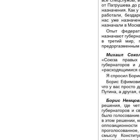
от Патрушева до р
назначения. Как у
работали, бездар
нас уже назначе
назначали в Москв
Опыт федерат
назначают губерна
в третий мир, 
предоргазменным 
Михаил Сокол
«Союза правых
губернаторов и
«расходящимися с
Я спросил Бор
Борис Ефимович
что у вас просто 
Путина, а другая,
Борис Немцов
решения, где че
губернаторов и с
было голосование
в этом решении, 
оппозиционности
проголосованное, 
смыслу Констит