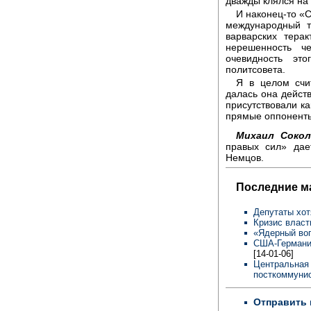
дважды клялся на 
И наконец-то «С
международный т
варварских тера
нерешенность ч
очевидность эт
политсовета.
Я в целом счит
далась она действ
присутствовали ка
прямые оппонент
Михаил Сокол
правых сил» дае
Немцов.
Последние м
Депутаты хот
Кризис власт
«Ядерный во
США-Германия
[14-01-06]
Центральная 
посткоммунис
Отправить 