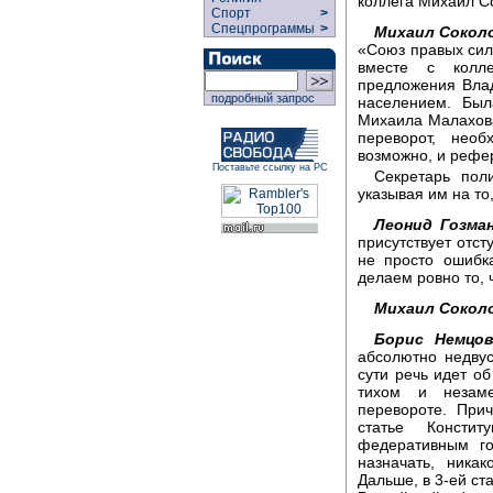
коллега Михаил С
Спорт
>
Спецпрограммы
>
Михаил Сокол
«Союз правых сил
вместе с колл
предложения Вла
подробный запрос
населением. Был
Михаила Малахова
переворот, нео
возможно, и рефе
Поставьте ссылку на РС
Секретарь пол
указывая им на то
Леонид Гозман
присутствует отст
не просто ошибка
делаем ровно то, ч
Михаил Сокол
Борис Немцов
абсолютно недву
сути речь идет об
тихом и незаме
перевороте. При
статье Констит
федеративным го
назначать, ника
Дальше, в 3-ей ст