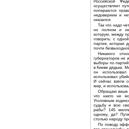
Российской Фед
осуществляет пу
попираются прав
недоверием и не
оказался.
Так что надо че
но полном и око
которую, между пр
говорить: с одно
партия, которая д
почти безвыходной
Никакого отн
губернаторов не 
выборы по партийн
в Киеве дядька. М
он использовал
использовал убийс
И сейчас взяли с
мир, и использова
Обращаю ваше в
что никто не мо
Уголовным кодекс
судьбу и всю св
рабы? 145 милл
одному, да? Пут
столько народу пр
По поводу эффе
все спецслужбы, в