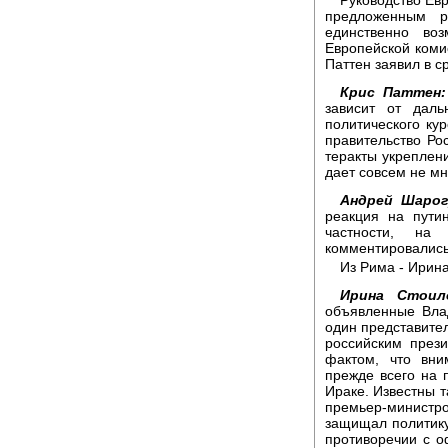
предложенным р
единственно во
Европейской ком
Паттен заявил в с
Крис Паттен:
зависит от даль
политического кур
правительство Ро
теракты укреплени
дает совсем не мн
Андрей Шарог
реакция на пути
частности, на
комментировались
Из Рима - Ирин
Ирина Стоил
объявленные Вла
один представите
российским през
фактом, что вни
прежде всего на 
Ираке. Известны 
премьер-министр
защищал политику
противоречии с о