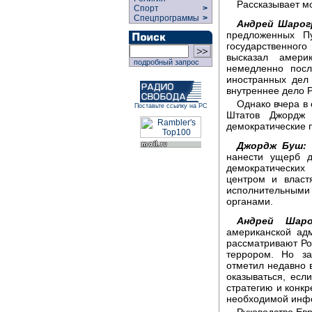
Рассказывает м
Спорт
>
Спецпрограммы
>
Андрей Шарог
предложенных П
государственного
высказал амери
подробный запрос
немедленно посл
иностранных дел
внутреннее дело Р
Однако вчера в
Поставьте ссылку на РС
Штатов Джордж 
демократические 
Джордж Буш:
Я
нанести ущерб д
демократически
центром и власт
исполнительными
органами.
Андрей Шаро
американской ад
рассматривают Рос
террором. Но з
отметил недавно 
оказываться, ес
стратегию и конк
необходимой инфо
Руководство Ев