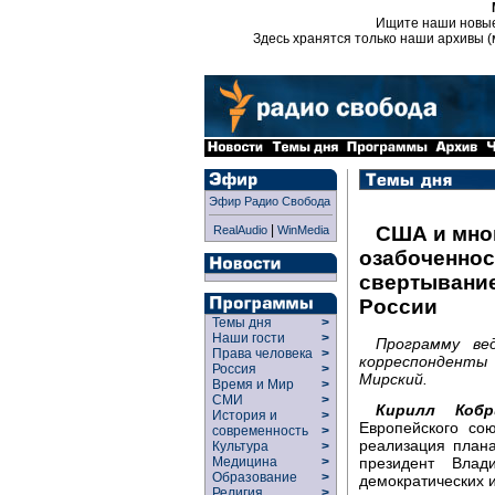
Ищите наши новы
Здесь хранятся только наши архивы (
Эфир Радио Свобода
|
США и мно
RealAudio
WinMedia
озабоченнос
свертывание
России
Темы дня
>
Наши гости
>
Программу ве
Права человека
>
корреспонденты
Россия
>
Мирский.
Время и Мир
>
СМИ
>
Кирилл Кобр
История и
>
Европейского со
современность
>
реализация план
Культура
>
президент Влад
Медицина
>
Образование
>
демократических и
Религия
>