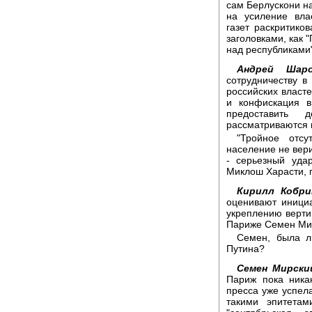
сам Берлускони н
на усиление вла
газет раскритик
заголовками, как 
над республиками"
Андрей Шаро
сотрудничеству в
российских власте
и конфискация в
предоставить 
рассматриваются 
"Тройное отсу
население не вери
- серьезный уда
Миклош Харасти, п
Кирилл Кобри
оценивают инициа
укреплению верти
Париже Семен Ми
Семен, была л
Путина?
Семен Мирски
Париж пока ника
пресса уже успел
такими эпитетам