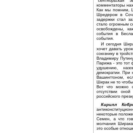
"сентябрьская 
комментаторы нах
Как мы помним, 
Шредером в Соч
задержки стал за
стало огромным с
освобождены, ка
события в Бесла
события.
И сегодня Шира
хочет давать уро
союзнику в тройс
Владимиру Путин
Парижа - это тот 
удушению, назо
демократии. При
Вашингтоном, ес
Ширак не то чтобы
Вот что можно с
отсутствии оной
российского прези
Кирилл Кобр
антиконституцион
некоторые положе
Семен, а что го
молчания Ширака
это особые отнош