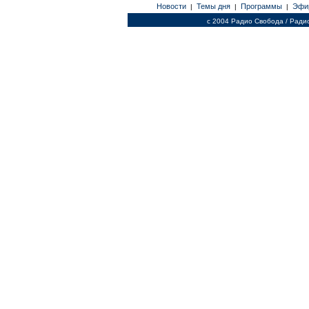
Новости
Темы дня
Программы
Эфи
|
|
|
c 2004 Радио Свобода / Ради