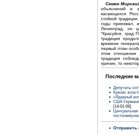
Семен Мирски
объяснений и з
касающихся Росс
стойкой традиции
годы приезжал, 
Ленинград, он ц
"Красуйся, град П
традиция продол
времени генерал
первый план особ
этом отношении 
традиция соблюд
причин, то некото
Последние м
Депутаты хот
Кризис власт
«Ядерный во
США-Германия
[14-01-06]
Центральная 
посткоммунис
Отправить 