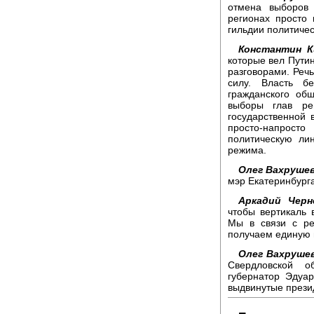
отмена выборов 
регионах просто 
гильдии политичес
Константин К
которые вел Путин
разговорами. Речь
силу. Власть б
гражданского об
выборы глав ре
государственной 
просто-напрост
политическую ли
режима.
Олег Вахрушев
мэр Екатеринбург
Аркадий Черн
чтобы вертикаль 
Мы в связи с ре
получаем единую 
Олег Вахруше
Свердловской о
губернатор Эдуар
выдвинутые прези