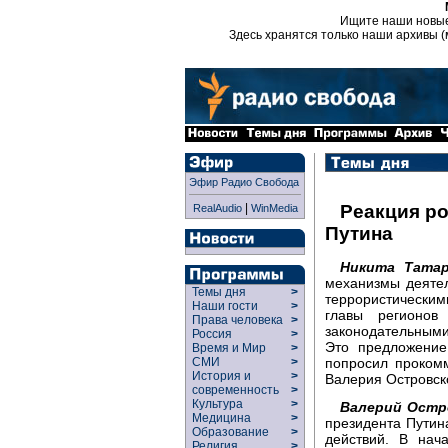
Ищите наши новы
Здесь хранятся только наши архивы (
Эфир Радио Свобода
|
Реакция р
RealAudio
WinMedia
Путина
Никита Татар
механизмы деятел
Темы дня
>
террористическими
Наши гости
>
главы регионов
Права человека
>
законодательными
Россия
>
Это предложение
Время и Мир
>
попросил прокомм
СМИ
>
История и
>
Валерия Островск
современность
>
Культура
>
Валерий Остр
Медицина
>
президента Путин
Образование
>
действий. В нач
Религия
>