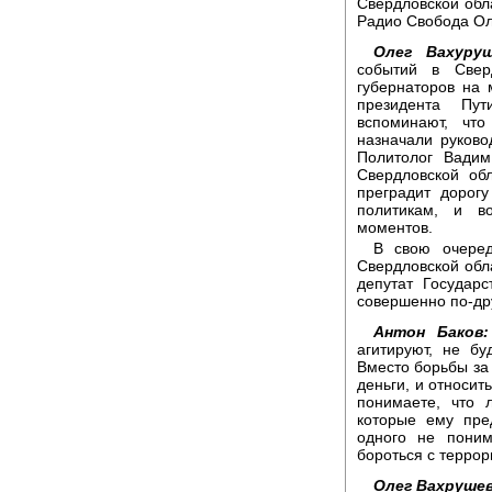
Свердловской обл
Радио Свобода Ол
Олег Вахуруш
событий в Свер
губернаторов на
президента Пу
вспоминают, чт
назначали руковод
Политолог Вадим
Свердловской обл
преградит дорог
политикам, и в
моментов.
В свою очеред
Свердловской обл
депутат Государ
совершенно по-др
Антон Баков:
агитируют, не бу
Вместо борьбы за 
деньги, и относит
понимаете, что 
которые ему пре
одного не поним
бороться с терро
Олег Вахрушев