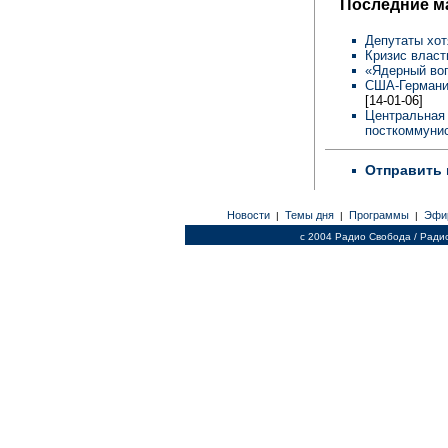
Последние м
Депутаты хот
Кризис власт
«Ядерный во
США-Германия
[14-01-06]
Центральная 
посткоммунис
Отправить 
Новости
Темы дня
Программы
Эфи
|
|
|
c 2004 Радио Свобода / Ради