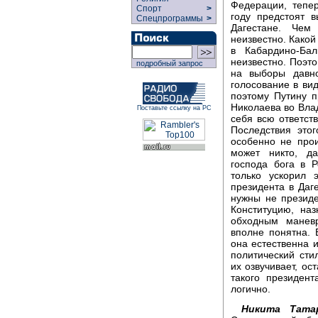
Федерации, тепе
Спорт
>
году предстоят 
Спецпрограммы
>
Дагестане. Чем
неизвестно. Какой
в Кабардино-Ба
неизвестно. Поэто
подробный запрос
на выборы давно
голосование в вид
поэтому Путину п
Николаева во Влад
Поставьте ссылку на РС
себя всю ответств
Последствия это
особенно не прои
может никто, да
господа бога в Р
только ускорил 
президента в Даге
нужны не президе
Конституцию, на
обходным манев
вполне понятна.
она естественна и
политический сти
их озвучивает, о
такого президент
логично.
Никита Татар