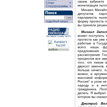
своем кабинете 
Спорт
>
монетизации льгот
Спецпрограммы
>
Михаил Михайло
депутатов пар
парламента ныне
форму протеста п
подробный запрос
вы приняли решен
Михаил Запол
может поступить т
Поставьте ссылку на РС
протеста как уже
работаю в Госуд
всего наша фр
предложения, по
рассмотрение Го
процентов все за
того, что пиком 
двухсот законов, 
больше ничего, п
можно, и аргумен
массовой информ
Россия" и ухом не
народу и в инт
гражданина. Поэ
делать. Я выбрал 
котором вы сказал
Дмитрий Вол