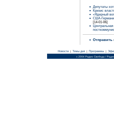
Депутаты хот
Кризис власт
«Ядерный во
США-Германия
[14-01-06]
Центральная 
посткоммунис
Отправить 
Новости
Темы дня
Программы
Эфи
|
|
|
c 2004 Радио Свобода / Ради