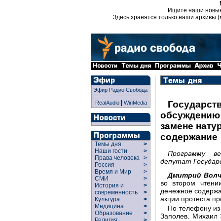
Ищите наши новы
Здесь хранятся только наши архивы (
Эфир Радио Свобода
|
Государств
RealAudio
WinMedia
обсуждению 
замене нату
содержание
Темы дня
>
Наши гости
>
Программу в
Права человека
>
депутат Государ
Россия
>
Время и Мир
>
Дмитрий Волч
СМИ
>
во втором чтени
История и
>
денежное содержа
современность
>
акции протеста пр
Культура
>
Медицина
>
По телефону из
Образование
>
Заполев. Михаил 
Религия
>