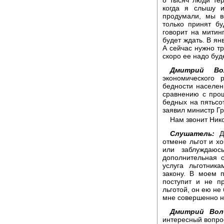
когда я слышу и
продумали, мы в
только принят бу
говорит на митинг
будет ждать. В ян
А сейчас нужно тр
скоро ее надо буде
Дмитрий Вол
экономического 
бедности населен
сравнению с прош
бедных на пятьсо
заявил министр Г
Нам звонит Ник
Слушатель:
До
отмене льгот и х
или заблуждаюс
дополнительная о
услуга льготник
закону. В моем 
поступит и не п
льготой, он ею не 
мне совершенно 
Дмитрий Волч
интересный вопро