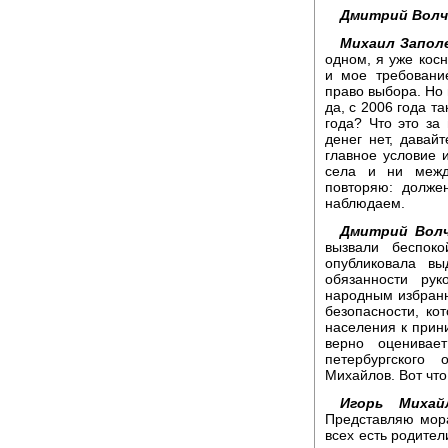
Дмитрий Волч
Михаил Заполе
одном, я уже косн
и мое требовани
право выбора. Но 
да, с 2006 года т
года? Что это за
денег нет, давайт
главное условие 
села и ни межд
повторяю: долже
наблюдаем.
Дмитрий Волч
вызвали беспоко
опубликовала в
обязанности ру
народным избран
безопасности, к
населения к прин
верно оценивае
петербургского
Михайлов. Вот что
Игорь Михай
Представляю мора
всех есть родител