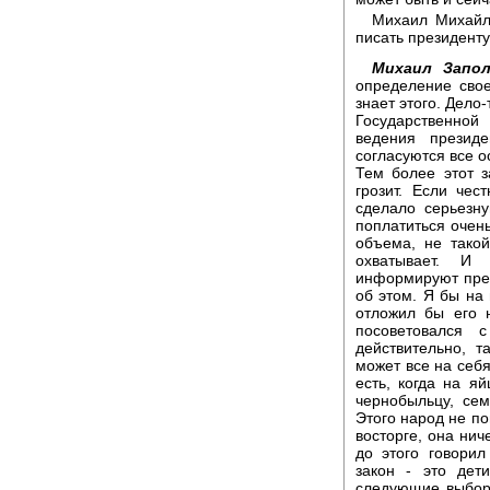
Михаил Михайло
писать президент
Михаил Запол
определение свое
знает этого. Дело-
Государственно
ведения презид
согласуются все 
Тем более этот з
грозит. Если чес
сделало серьезн
поплатиться очень
объема, не такой
охватывает. И 
информируют през
об этом. Я бы на 
отложил бы его 
посоветовался 
действительно, т
может все на себя
есть, когда на я
чернобыльцу, сем
Этого народ не по
восторге, она ниче
до этого говорил
закон - это дет
следующие выборы