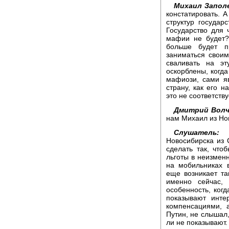
Михаил Запол
констатировать. А
структур государ
Государство для 
мафии не будет?
больше будет п
заниматься своим
сваливать на эт
оскорблены, когда
мафиози, сами я
страну, как его н
это не соответств
Дмитрий Волч
нам Михаил из Но
Слушатель:
Д
Новосибирска из 
сделать так, чт
льготы в неизмен
на мобильниках 
еще возникает та
именно сейчас,
особенность, ког
показывают инте
компенсациями, 
Путин, не слышал,
ли не показывают.