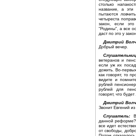
столько напакос
название, а эти
пытаются ловчить
четыреста поправ
закон, если эт
"Родины", а все о
даст по это у закон
Дмитрий Волч
Добрый вечер.
Слушательниц
ветеранов и пенс
если уж их поса
дожить. Во-первых
как говорят, то п
видите и помнит
рублей пенсионер
рублей для пенс
говорят, что буде
Дмитрий Волч
Звонит Евгений из
Слушатель:
Во
данной реформе? 
все идет естестве
от свободы, добро
Потом отказалось