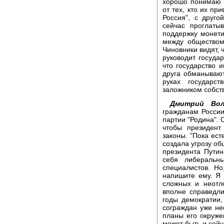
хорошо понимаю и
от тех, кто их пр
Россия", с друго
сейчас проглаты
поддержку монети
между обществом
Чиновники видят, 
руководит государ
что государство и
друга обманывают
руках государс
заложником собст
Дмитрий Вол
гражданам России
партии "Родина". 
чтобы президент
законы. "Пока ест
создала угрозу о
президента Путин
себя либеральн
специалистов. Но
напишите ему. Я 
сложных и неотл
вполне справедл
годы демократии,
сограждан уже не
планы его окруже
может быть и сейч