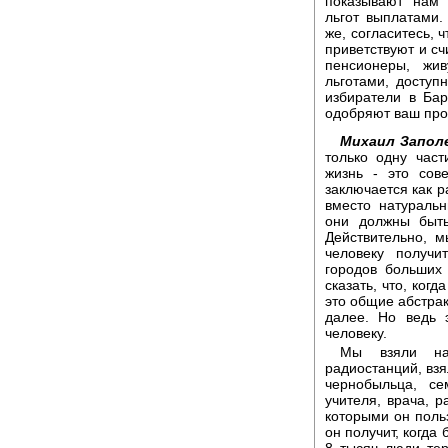
показывают нам 
льгот выплатами.
же, согласитесь, 
приветствуют и сч
пенсионеры, жи
льготами, доступ
избиратели в Бар
одобряют ваш про
Михаил Запол
только одну час
жизнь - это сов
заключается как р
вместо натураль
они должны быть
Действительно, 
человеку получи
городов больших
сказать, что, ког
это общие абстрак
далее. Но ведь 
человеку.
Мы взяли на
радиостанций, взя
чернобыльца, се
учителя, врача, р
которыми он польз
он получит, когда 
8 тысяч люди те