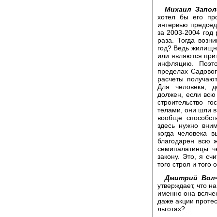
Михаил Запол
хотел бы его пр
интервью председа
за 2003-2004 год
раза. Тогда возн
год? Ведь жилищн
или являются при
инфляцию. Поэто
пределах Садовог
расчеты получают
Для человека, д
должен, если всю
строительство го
телами, они шли 
вообще способст
здесь нужно вни
когда человека 
благодарен всю ж
семипалатинцы ч
закону. Это, я сч
того строя и того
Дмитрий Волч
утверждает, что н
именно она всяче
даже акции проте
льготах?