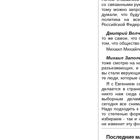
со связанными рука
тому можно запро
думали, что буду
политика на вс
Российской Федер
Дмитрий Волч
то же самое, что
том, что общество
Михаил Михайло
Михаил Запол
тоже смотрю на н
разъезжающих, и 
вы стали верующие
те люди, которые 
Я с Евгением со
делается в стран
никто нам сюда 
выборным делам
сегодня все сним
Надо подходить к 
то степенью форм
избираем - так и 
не изменит эту фо
Последние м