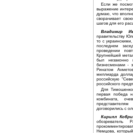
Если же посмот
выражение интере
думаю, что вполне
сворачивает свою
шагов для его рас
Владимир Ив
правительству Юл
то с украинскими,
последнем засе
проведении повт
Крупнейшей метал
был незаконно 
бизнесменами - 
Ринатом Ахмето
миллиарда долла
российскую "Сев
российского пред
Для Тимошенко 
первая победа н
комбината, оч
представителям
договорились с ол
Кирилл Кобри
обозреватель 
прокомментиров
Немцова, который