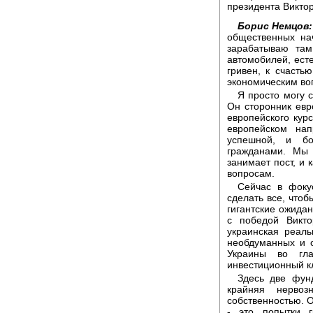
президента Викто
Борис Немцов:
общественных на
зарабатываю там
автомобилей, есте
гривен, к счасть
экономическим во
Я просто могу 
Он сторонник евр
европейского кур
европейском нап
успешной, и бо
гражданами. Мы 
занимает пост, и 
вопросам.
Сейчас в фоку
сделать все, что
гигантские ожида
с победой Викто
украинская реаль
необдуманных и 
Украины во гл
инвестиционный к
Здесь две фун
крайняя нервоз
собственностью. О
- это попытки г