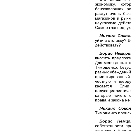
экономику, кот
бензоколонках, р
растут очень быс
магазинов и рынко
неуклюжие действ
Самое главное, у
Михаил Сокол
уйти в отставку? 
действовать?
Борис Немцов
вносить предложе
Для меня достаточ
Тимошенко, безус
разных убеждений.
ориентированный
честную и тверд
касается Юлии
полусоциалистиче
которые ничего 
права и закона не
Михаил Сокол
Тимошенко происх
Борис Немцо
собственности пр
хаотичное. Напри