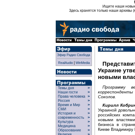
Ищите наши новы
Здесь хранятся только наши архивы (
Эфир Радио Свобода
|
Представи
RealAudio
WinMedia
Украине утв
новыми вла
Программу в
Темы дня
>
корреспонденты
Наши гости
>
Соколов.
Права человека
>
Россия
>
Кирилл Кобрин
Время и Мир
>
СМИ
>
Украиной довольн
История и
>
российских комп
современность
>
новыми властями
Культура
>
бизнеса в стран
Медицина
>
Киеве Владимиру 
Образование
>
Религия
>