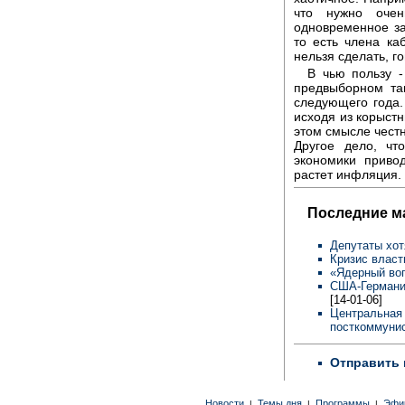
что нужно очен
одновременное з
то есть члена ка
нельзя сделать, г
В чью пользу -
предвыборном та
следующего года.
исходя из корыстн
этом смысле честн
Другое дело, чт
экономики привод
растет инфляция. 
Последние м
Депутаты хот
Кризис власт
«Ядерный во
США-Германия
[14-01-06]
Центральная 
посткоммунис
Отправить 
Новости
Темы дня
Программы
Эфи
|
|
|