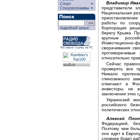
Владимир Ивах
Спорт
>
представители э
Спецпрограммы
>
Национальная рез
приостановлении
работы по соор
Корпорация реш
подробный запрос
берегу Крыма. Пр
крупные росси
Инвестиционно-ф
сворачивания сво
Поставьте ссылку на РС
противоречивые 
относительно при
Сейчас правоо
проверять все п
Немало претенз
глиноземного за
отмечают в Фон
инвесторы не в
заключении этих с
Украинский эк
российского биз
политических отн
Алексей Плот
Федерацией, бе
Поэтому чем боль
оно идет в Европ
сложнее будет ра