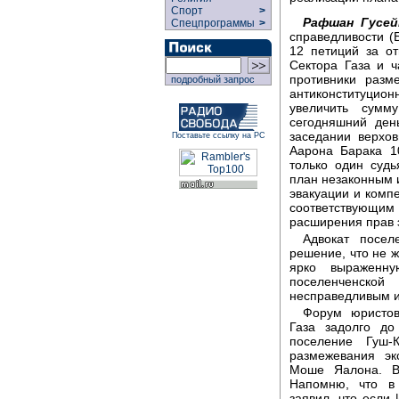
Спорт
>
Рафшан Гусей
Спецпрограммы
>
справедливости (
12 петиций за о
Сектора Газа и 
противники разм
подробный запрос
антиконституци
увеличить сумм
сегодняшний ден
заседании верхов
Поставьте ссылку на РС
Аарона Барака 1
только один судь
план незаконным 
эвакуации и компе
соответствующим
расширения прав 
Адвокат посе
решение, что не ж
ярко выраженну
поселенченской
несправедливым и
Форум юристов
Газа задолго до
поселение Гуш
размежевания эк
Моше Яалона. В
Напомню, что в 
заявил, что если 