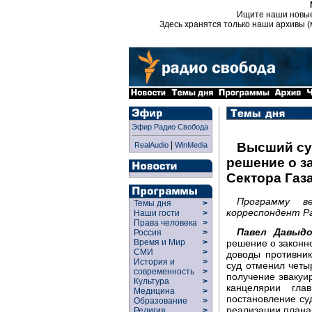
Ищите наши новы
Здесь хранятся только наши архивы (
Эфир Радио Свобода
|
Высший су
RealAudio
WinMedia
решение о з
Сектора Газ
Программу в
Темы дня
>
корреспондент Ра
Наши гости
>
Права человека
>
Павел Давыд
Россия
>
решение о законно
Время и Мир
>
СМИ
>
доводы противни
История и
>
суд отменил четы
современность
>
получение эваку
Культура
>
канцелярии гла
Медицина
>
постановление суд
Образование
>
реализации плана
Религия
>