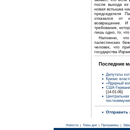
после выхода из
новая вспышка нас
председателя П
отказался от 
возвращение. И
требование, котор
лишь одно, то, чт
Напомню, чт
палестинских бе
человек, что пр
государства Израи
Последние м
Депутаты хот
Кризис власт
«Ядерный во
США-Германия
[14-01-06]
Центральная 
посткоммунис
Отправить 
Новости
Темы дня
Программы
Эфи
|
|
|