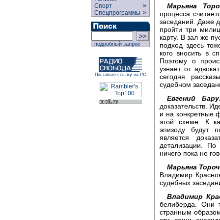
Марьяна Торо
Спорт
>
Спецпрограммы
>
процесса считает
заседаний. Даже д
пройти три милиц
карту. В зал же п
подробный запрос
подход здесь тож
кого вносить в сп
Поэтому о проис
узнает от адвока
Поставьте ссылку на РС
сегодня расска
судебном заседан
Евгений Бару
доказательств. Ид
и на конкретные ф
этой схеме. К к
эпизоду будут п
является доказ
детализации. По
ничего пока не го
Марьяна Тороч
Владимир Краснов
судебных заседан
Владимир Кра
белиберда. Они т
странным образом
эти вещи очевид