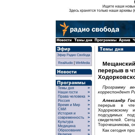
Ищите наши новы
Здесь хранятся только наши архивы (
Эфир Радио Свобода
|
Мещанский
RealAudio
WinMedia
перерыв в ч
Ходорковско
Программу ве
Темы дня
>
корреспондент Р
Наши гости
>
Права человека
>
Александр Го
Россия
>
перерыв в чте
Время и Мир
>
СМИ
>
Ходорковскому 
История и
>
подсудимых под
современность
>
свидетелей. Сег
Культура
>
Торочешникова, он
Медицина
>
Как сегодня пр
Образование
>
Религия
>