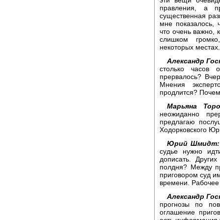
правления, а п
существенная разн
мне показалось, 
что очень важно, 
слишком громко
некоторых местах.
Александр Гос
столько часов 
прервалось? Вчер
Мнения эксперт
продлится? Почем
Марьяна Торо
неожиданно пре
предлагаю послу
Ходорковского Юр
Юрий Шмидт:
судье нужно идт
дописать. Други
полдня? Между п
приговором суд и
времени. Рабочее 
Александр Гос
прогнозы по по
оглашение пригов
есть информация 