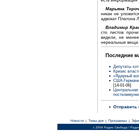
Марьяна Торо
никак не уложитс
адвокат Платона 
Владимир Кра
сто листов проч
видели, не менее
нереальные вещи
Последние м
Депутаты хот
Кризис власт
«Ядерный во
США-Германия
[14-01-06]
Центральная 
посткоммунис
Отправить 
Новости
Темы дня
Программы
Эфи
|
|
|
c 2004 Радио Свобода / Ради