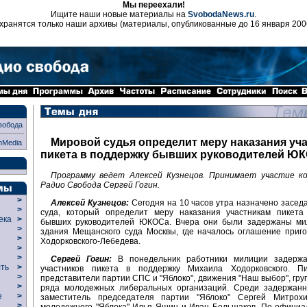
Мы переехали!
Ищите наши новые материалы на
SvobodaNews.ru
.
хранятся только наши архивы (материалы, опубликованные до 16 января 200
вобода
Мировой судья определит меру наказания уч
nMedia
пикета в поддержку бывших руководителей Ю
Программу ведет Алексей Кузнецов. Принимает участие к
Радио Свобода Сергей Гогин.
>
Алексей Кузнецов:
Сегодня на 10 часов утра назначено засед
>
суда, который определит меру наказания участникам пикета
века
>
бывших руководителей ЮКОСа. Вчера они были задержаны ми
>
здания Мещанского суда Москвы, где началось оглашение приг
р
>
Ходорковского-Лебедева.
>
>
Сергей Гогин:
В понедельник работники милиции задерж
сть
>
участников пикета в поддержку Михаила Ходорковского. П
>
представители партии СПС и "Яблоко", движения "Наш выбор", груп
>
ряда молодежных либеральных организаций. Среди задержанн
ие
>
заместитель председателя партии "Яблоко" Сергей Митро
>
молодежного "Яблока" Илья Яшин и Иван Большаков. По официа