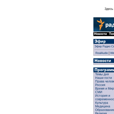
Здесь 
Эфир Радио С
|
RealAudio
Wi
Темы дня
Наши гости
Права чело
Россия
Время и Ми
СМИ
История и
современно
Культура
Медицина
Образован
Религия