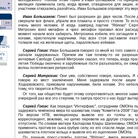
>
милиция применила силу, когда время, отведенное для акции, и
ммы
>
участники отказались разойтись. Иван Большаков опроверг эту вер
Иван Большаков:
Пикет был разрешен до двух часов. После 
свернули все флаги, убрали все плакаты и просто стояли. То ест
очень много человек. И когда зампред партии "Яблоко" Серг
прос
Митрохин взял мегафон и чрез мегафон призвал всех расходи
момент начали всех забирать. Митрохина избили, его затащили в 
ногами, пристегнули наручники. Нас всех стоя заставили ехат
толкали нас на железные щиты, параллельно избивая.
у на РС
Сергей Гогин:
Иван Большаков говорил со мной из того самого 
загнали задержанных. Причем им там почему-то не разреши
интервью Свободе Сергей Митрохин сказал, что теперь, когда пра
летия Победы окончено и зарубежные гости разъехались, он ожид
волны политических репрессий.
Сергей Митрохин:
Они уже, собственно говоря, начались. Я 
говорю из мест заключения. Меня задержали после акции
Ходорковского, приковали наручниками, били ногами. Это небо
тому, что творится в России.
От того, как общество будет этому сопротивляться, многое зави
очередной раз все это стерпим, то завтра просто о нас будут вытир
Сергей Гогин:
Как передал "Интерфакс", сотрудники ОМОНа п
задержать чемпиона мира по шахматам, главу "Комитета-2008" Гар
По версии НТВ, милиционеры вывели его из толпы и, ка
корреспондент, вежливо, но цепко перевели на другую сторону 
отпустили. По словам матери Каспарова Клары Шагеновны, ОМО
применить против ее сына грубую силу, но его спасли люди, они с
шахматиста плотное кольцо и вывели его из оцепления ОМОНа.
По данным пресс-службы партии "Яблоко", вчера вечером