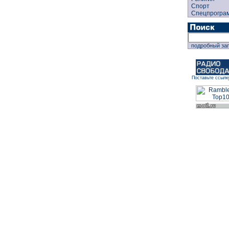
Спорт
Спецпрогра
подробный за
Поставьте ссылк