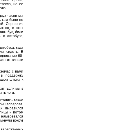
стекло, но ее
сию.
двух часов мы
ь там было не
ей Сергеевич
ться, в этот
автобус, били
ь в автобусе,
автобуса, куда
ли сидеть. В
зднование 60-
ает от власти
сейчас с вами
 в поддержку
льшой штрих к
сит. Если мы в
ать ноги.
ытались также
ри Каспарова.
к выразился
улицы и потом
Н намеревался
омкнули вокруг
 задержанных