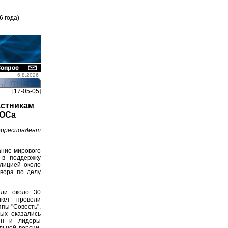
6 года)
6.8.2026
[17-05-05]
астникам
КОСа
орреспондент
ание мирового
 в поддержку
лицией около
овора по делу
али около 30
икет провели
пы "Совесть",
ых оказались
хин и лидеры
льной версии,