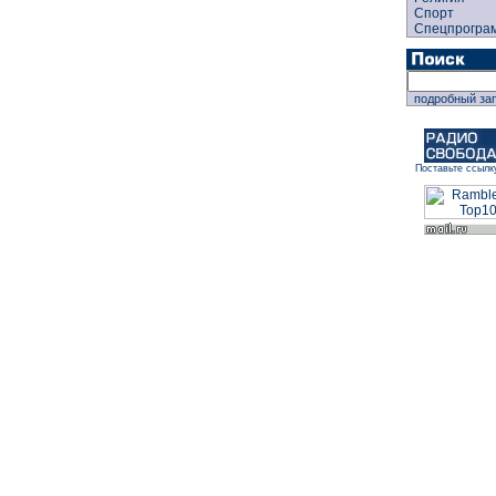
Спорт
Спецпрогра
подробный за
Поставьте ссылк