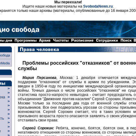
Мы переехали!
Ищите наши новые материалы на
SvobodaNews.ru
.
хранятся только наши архивы (материалы, опубликованные до 16 января 200
вобода
Проблемы российских "отказников" от военн
nMedia
службы
Мария Персанова
, Москва:
1 декабря отмечается междуна
поддержки "отказников" от службы в армии по убеждениям. Э
введен в 1950-м году по инициативе международной организаци
>
войны. Точных данных о числе российских "отказников" не суще
>
статистика просто-напросто невыгодна - считает председатель 
века
>
объединения "Движение против насилия" Сергей Сорокин. Известно
>
Москве только за последние два года от военной службы отка
р
>
призывников. Все они подвергались угрозам со стороны призывн
>
военкоматов. Сергей Сорокин считает, что в таких условиях 
>
призывного возраста просто опасаются заявлять о своих убежден
сть
>
отстаивать свои права:
>
>
Сергей Сорокин:
Ребята, конечно, боятся, боятся они, в пе
ие
>
негативного отношения со стороны военкомов, со стороны милици
>