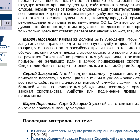
прокуратуры, просто негативное отношение со стороны бу
>
государственных органов существует, собственно к самому отка
ммы
>
службы. Термин "отказ от военной службы" наши правительствен
воспринимают. Еще про альтернативную службу они могут произнес
а вот "отказ от военной службы"... Хотя, это международный терм
рекомендовала его правительствам-членам ООН... Они вот до с
думают, что бесполезно, что им не удастся, что даже если они пр
прос
то их только здесь вот схватят, растерзают, увезут, изобьют, все, чт
Мария Персанова:
Какими же должны быть убеждения, чтобы 
защитить свое право не идти на военную службу в армию? Се
говорит, что, в основном, у российских призывников-"отказников"
у на РС
убеждения, они не хотят держать в руках оружие, это противно их 
встречаются "отказники" по религиозным убеждениям, в основ
примеры не желающих идти в армию приверженцев христиа
Свидетелей Иеговы. Говорит потенциальный отказник Сергей Заго
Сергей Загорский:
Мне 21 год, но поскольку я учился в инстит
приходила повестка, но потенциально как бы я уже собираюсь от
военной службы, идти на альтернативную. От службы в армии я от
большей части, по религиозным убеждениям, поскольку я хрис
законам христианства, убийство или подчинение людям 
правильным.
Мария Персанова:
Сергей Загорский уже сейчас готовится пис
об отказе проходить военную службу.
Последние материалы по теме:
В России не осталось ни одного региона, где бы не нарушались пр
[28-04-05]
Практика обращений граждан России в Европейский суд по правам