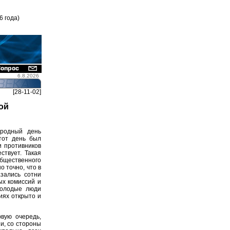
6 года)
6.8.2026
[28-11-02]
ой
родный день
тот день был
и противников
ствует. Такая
общественного
 точно, что в
зались сотни
ых комиссий и
молодые люди
иях открыто и
рвую очередь,
и, со стороны