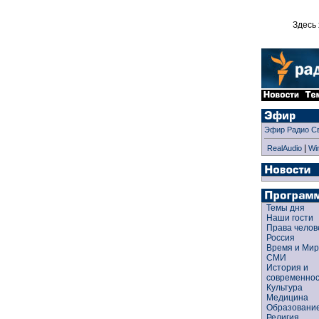
Здесь 
Эфир Радио С
|
RealAudio
Wi
Темы дня
Наши гости
Права чело
Россия
Время и Ми
СМИ
История и
современно
Культура
Медицина
Образован
Религия