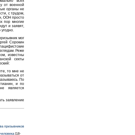
квально всех
зу от военной
ные органы не
ти, с трудом,
ин, ООН просто
их пор многие
идут и заявят,
о угодно.
призывник мог
ргей Сорокин
 пацифистские
взглядам. Реже
ном, известны
нской секты
рский:
уте, то мне не
казываться от
казываюсь. По
тианин, и по
не является
ать заявление
ава призывников
 человека
[18-