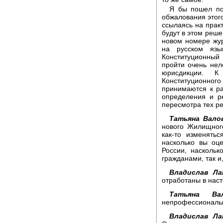
Я бы пошел по
обжалования этого
ссылаясь на практ
будут в этом реше
новом номере жур
на русском язы
Конституционный 
пройти очень нел
юрисдикции. К
Конституционного
принимаются к р
определения и р
пересмотра тех р
Татьяна Вало
нового Жилищного
как-то изменять
насколько вы оц
России, наскольк
гражданами, так и
Владислав Ла
отработаны в нас
Татьяна Вал
непрофессионалы
Владислав Ла