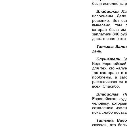
были исполнены 
Владислав Ла
исполнены. Дело
решение. Вот ес
вынесено, там 
которая была им
заплатили 840 руб
достаточная, хотя
Татьяна Валов
день.
Слушатель:
Зд
Ведь Европейский 
для тех, кто жалу
так как право в 
проблемы, а заг
расплачиваются в
всех. Спасибо.
Владислав Ла
Европейского суд
человеку, которы
сожалению, измен
пока слабо постав
Татьяна Вало
сказали, что бол