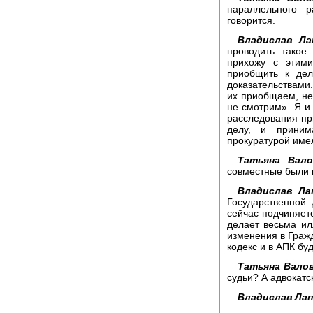
параллельного р
говорится.
Владислав Ла
проводить такое
прихожу с этим
приобщить к дел
доказательствами.
их приобщаем, не
не смотрим». Я и 
расследования при
делу, и приним
прокуратурой имел
Татьяна Вало
совместные были 
Владислав Ла
Государственной
сейчас подчиняетс
делает весьма и
изменения в Граж
кодекс и в АПК бу
Татьяна Валов
судьи? А адвокатск
Владислав Лап