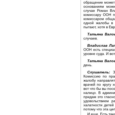
обращение может 
основаниям можн
случае Роман Вл
комиссару ООН п
комиссаром общал
одной жалобы в 
пытают, хотя в Ев
Татьяна Вало
случаев.
Владислав Ла
ООН есть специал
уровне суда. И во
Татьяна Валов
день.
Слушатель:
Зд
Комиссию по пра
жалобу направлят
врачей по кругу 
вот что бы вы пос
налицо. В админи
придам это гласно
удовольствием р
халатности детей
потому что эта це
И еще. Есть так