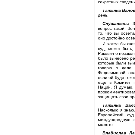
секретных сведен
Татьяна Валов
день.
Слушатель:
Зд
вопрос такой. Во
то, что вы освет
оно достойно осв
И хотел бы ска
суд, может быть,
Ракевич о незакон
было вынесено ре
которые были выи
говорю о деле Г
Федосимовой, она 
если ей будет око
еще в Комитет 
Наций. Я думаю,
прокомментиров
защищать свои пр
Татьяна Вало
Насколько я знаю,
Европейский су
международную ю
можете.
Владислав Ла