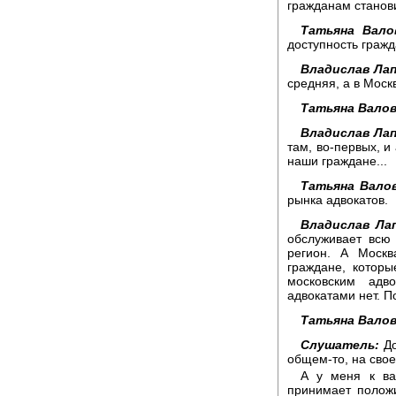
гражданам станов
Татьяна Вало
доступность граж
Владислав Лап
средняя, а в Москв
Татьяна Валов
Владислав Лап
там, во-первых, и
наши граждане...
Татьяна Вало
рынка адвокатов.
Владислав Ла
обслуживает всю
регион. А Москв
граждане, котор
московским адв
адвокатами нет. П
Татьяна Валов
Слушатель:
До
общем-то, на свое
А у меня к ва
принимает полож