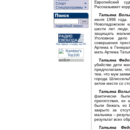
Европейский су
Спорт
>
Рассказывает кор
Спецпрограммы
>
Татьяна Воль
июля 1998 года. 
Новоладожском к
подробный запрос
шести лет люди,
защищать мальчи
Уголовное дело
совершения прес
Поставьте ссылку на РС
Артема в Генерал
мать Артема Тать
Татьяна Федо
убийстве дети ми
предполагаем, чт
тем, что муж заяв
города Шлиссельб
актом мести со с
Татьяна Воль
фактически был
препятствия, их 
были бежать из 
закрыто за отсу
мальчика – резуль
результат всех об
Татьяна Фед