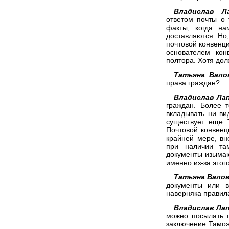
Владислав Ла
ответом почты о 
факты, когда на
доставляются. Но,
почтовой конвенци
основателем кон
полтора. Хотя дол
Татьяна Вало
права граждан?
Владислав Лап
граждан. Более 
вкладывать ни ви
существует еще 
Почтовой конвенци
крайней мере, в
при наличии та
документы изыма
именно из-за этого
Татьяна Валов
документы или в
наверняка правил
Владислав Лап
можно посылать 
заключение Таможе