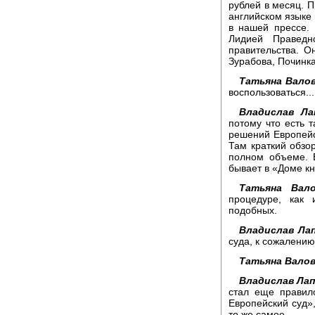
рублей в месяц. П
английском языке 
в нашей прессе.
Лидией Праведн
правительства. О
Зурабова, Починка
Татьяна Валов
воспользоваться...
Владислав Ла
потому что есть т
решений Европейс
Там краткий обзо
полном объеме. 
бывает в «Доме кн
Татьяна Вало
процедуре, как 
подобных.
Владислав Ла
суда, к сожалению
Татьяна Валов
Владислав Лап
стал еще правил
Европейский суд»,
то же самое.