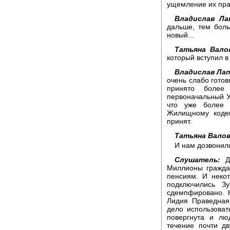
ущемление их прав
Владислав Ла
дальше, тем боль
новый...
Татьяна Вало
который вступил в
Владислав Лап
очень слабо готов
принято более
первоначальный У
что уже более 
Жилищному кодек
принят.
Татьяна Валов
И нам дозвонилс
Слушатель:
До
Миллионы гражда
пенсиям. И неко
подключились З
сдемпфировано. Н
Лидия Праведная
дело использоват
повергнута и лю
течение почти д