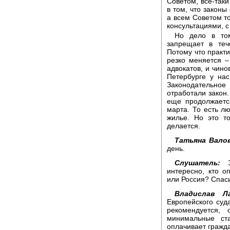
Советом, все-таки
в том, что законы
а всем Советом т
консультациями, с
Но дело в том
запрещает в теч
Потому что практи
резко меняется –
адвокатов, и чино
Петербурге у на
Законодательное
отработали закон.
еще продолжаетс
марта. То есть л
жилье. Но это то
делается.
Татьяна Валов
день.
Слушатель:
Зд
интересно, кто о
или Россия? Спас
Владислав Ла
Европейского суда
рекомендуется,
минимальные ст
оплачивает гражда