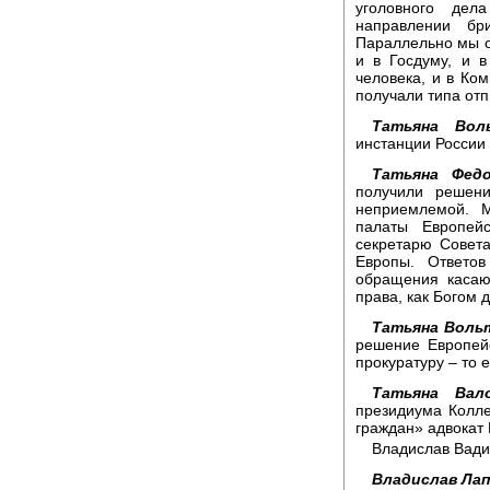
уголовного дел
направлении бр
Параллельно мы о
и в Госдуму, и 
человека, и в Ко
получали типа отп
Татьяна Воль
инстанции России 
Татьяна Федо
получили решен
неприемлемой. 
палаты Европей
секретарю Совет
Европы. Ответо
обращения касаю
права, как Богом 
Татьяна Воль
решение Европейс
прокуратуру – то е
Татьяна Вало
президиума Колле
граждан» адвокат
Владислав Вади
Владислав Лап