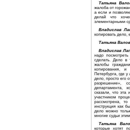
Татьяна Вало
жалоба от горожан
а если и позволяю
делай что хоче
элементарными с
Владислав Ла
копировать дело, 
Татьяна Валов
Владислав Лап
надо посмотреть
сделать. Дело в
жалобы граждани
копирования, и
Петербурга, где у
дело, просто его 
разрешение», с
департамента, к
сказали, что эта
участником проце
рассмотрена, то
инструкция как бы
дело можно толь
многие судьи этим
Татьяна Вало
которые хотят п