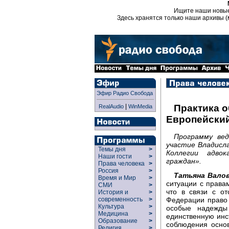
Ищите наши новы
Здесь хранятся только наши архивы (
Эфир Радио Свобода
|
Практика 
RealAudio
WinMedia
Европейский
Программу ве
участие Владисл
Темы дня
>
Коллегии адво
Наши гости
>
граждан».
Права человека
>
Россия
>
Татьяна Валов
Время и Мир
>
ситуации с права
СМИ
>
что в связи с от
История и
>
Федерации право 
современность
>
Культура
>
особые надежды
Медицина
>
единственную инс
Образование
>
соблюдения осно
Религия
>