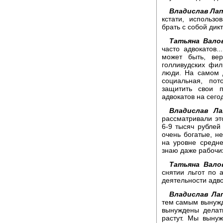
Владислав Лап
кстати, использ
брать с собой дикт
Татьяна Вало
часто адвокатов.
может быть, вер
голливудских фи
люди. На самом 
социальная, пот
защитить свои 
адвокатов на сег
Владислав Ла
рассматривали эт
6-9 тысяч рублей
очень богатые, н
на уровне средне
знаю даже рабочих
Татьяна Вало
снятии льгот по 
деятельности адв
Владислав Ла
тем самым вынужд
вынуждены делат
растут. Мы выну