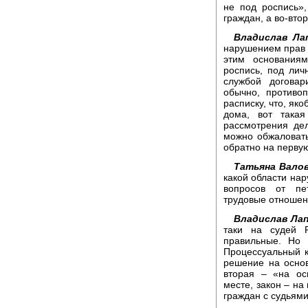
не под роспись»
граждан, а во-вто
Владислав Ла
нарушением прав 
этим основаниям
роспись, под лич
службой договар
обычно, противо
расписку, что, яко
дома, вот така
рассмотрения де
можно обжаловат
обратно на перву
Татьяна Валов
какой области нар
вопросов от пе
трудовые отношен
Владислав Лап
таки на судей Р
правильные. Но 
Процессуальный к
решение на основ
вторая – «на ос
месте, закон – на
граждан с судьями