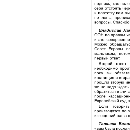
подпись, как пол
себя отстоять чер
и повестку вам вы
не лень, проник
вопросы. Спасибо
Владислав Ла
ООН по правам че
и это совершенно
Можно обращатьс
Совет Европы п
мальчиком, пото
первый ответ.
Второй ответ
необходимо прой
пока вы обязат
инстанция и втора
прошли вторую ин
же не надо ждать
обратиться в эти 
после кассацион
Европейский суд 
Если говори
производятся по з
извещений наша п
Татьяна Вало
«вам была послана