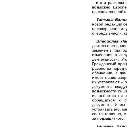
– и эти расходы 
возможно, Европе
но сначала необхо
Татьяна Валов
новой редакции сей
несовершенен и ту
очередь внесли, 
Владислав Ла
деятельности, мен
заменен в том го
изменения в соп
деятельности, Уг
Гражданский проц
равенства перед с
обвинении, в дан
имеет право запр
их устраивают – о
документы кладу
возможности лише
исполняется ни 
обращаться к с
документы. И мы н
устраивать его, ка
соответственно, м
за подзащитного.
Татьяна Вало