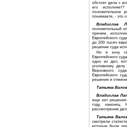
обстоят дела с и
его исполняет
положительное р
понимаете, - это 
Владислав Ла
положительный оп
причем, исполн
Европейского суд
до 200 тысяч евр
решение суда исп
Но я хочу ск
Европейского суда
одно из дел, ко
уголовному делу
Верховного су
Европейского суд
решение и отмени
Татьяна Валов
Владислав Лап
еще нет решения 
году, наконец.
рассмотрение дел
Татьяна Вало
смотрели статист
которые были пр