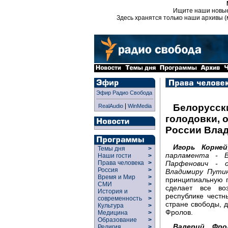
Ищите наши новы
Здесь хранятся только наши архивы (
Эфир Радио Свобода
|
Белорусск
RealAudio
WinMedia
голодовки, 
России Вла
Игорь Корней
Темы дня
>
парламента - В
Наши гости
>
Парфенович - 
Права человека
>
Россия
>
Владимиру Путин
Время и Мир
>
принципиальную 
СМИ
>
сделает все во
История и
>
республике честн
современность
>
стране свободы, д
Культура
>
Фролов.
Медицина
>
Образование
>
Валерий Фро
Религия
>