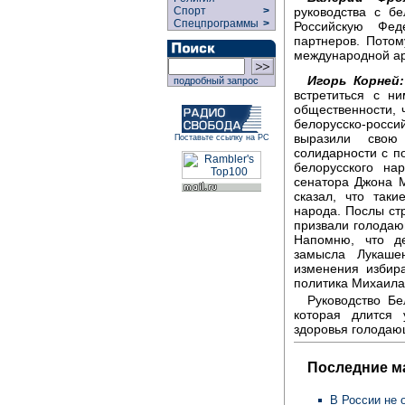
руководства с бе
Спорт
>
Спецпрограммы
>
Российскую Фе
партнеров. Потом
международной ар
Игорь Корней:
подробный запрос
встретиться с н
общественности, 
белорусско-росси
выразили свою
Поставьте ссылку на РС
солидарности с п
белорусского на
сенатора Джона 
сказал, что так
народа. Послы ст
призвали голодаю
Напомню, что де
замысла Лукаше
изменения избир
политика Михаила
Руководство Бе
которая длится 
здоровья голодаю
Последние м
В России не 