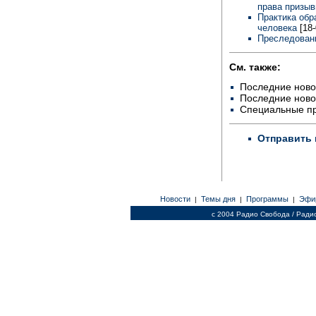
права призыв
Практика обр
человека
[18
Преследовани
См. также:
Последние ново
Последние ново
Специальные п
Отправить 
Новости
Темы дня
Программы
Эфи
|
|
|
c 2004 Радио Свобода / Ради