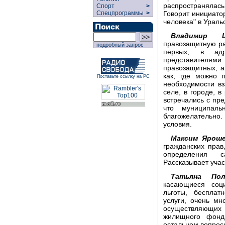
распространялась
Спорт
>
Говорит инициатор
Спецпрограммы
>
человека" в Урал
Владимир Ш
правозащитную раб
подробный запрос
первых, в адр
представителями
правозащитных, а
как, где можно 
Поставьте ссылку на РС
необходимости вз
селе, в городе, в
встречались с пре
что муниципал
благожелательно
условия.
Максим Яроше
гражданских прав
определения с
Рассказывает учас
Татьяна Пол
касающиеся соци
льготы, бесплат
услуги, очень м
осуществляющих
жилищного фонд
остальном вопросы