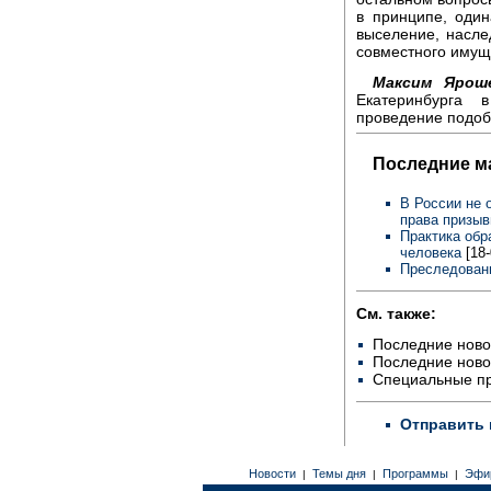
в принципе, один
выселение, насле
совместного имуще
Максим Яроше
Екатеринбурга
проведение подобн
Последние м
В России не 
права призыв
Практика обр
человека
[18
Преследовани
См. также:
Последние ново
Последние ново
Специальные п
Отправить 
Новости
Темы дня
Программы
Эфи
|
|
|