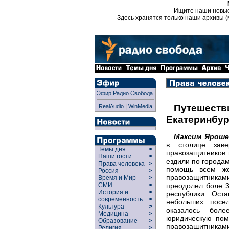
Ищите наши новы
Здесь хранятся только наши архивы (
Эфир Радио Свобода
|
Путешеств
RealAudio
WinMedia
Екатеринбур
Максим Яроше
в столице заве
Темы дня
>
правозащитников 
Наши гости
>
ездили по города
Права человека
>
помощь всем же
Россия
>
правозащитникам
Время и Мир
>
преодолел боле 3
СМИ
>
История и
>
республики. Ост
современность
>
небольших посе
Культура
>
оказалось боле
Медицина
>
юридическую пом
Образование
>
правозащитникам
Религия
>