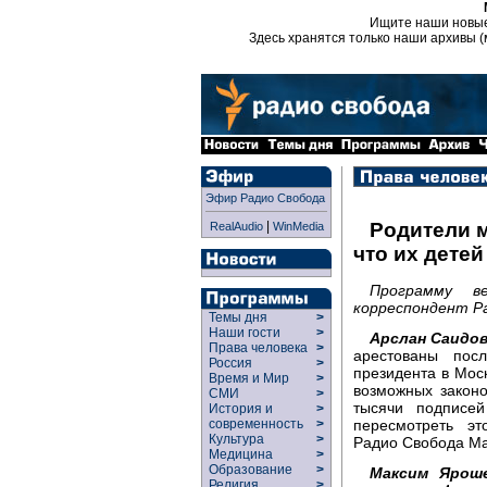
Ищите наши новы
Здесь хранятся только наши архивы (
Эфир Радио Свобода
|
Родители 
RealAudio
WinMedia
что их дете
Программу в
корреспондент Р
Темы дня
>
Наши гости
>
Арслан Саидов
Права человека
>
арестованы пос
Россия
>
президента в Моск
Время и Мир
>
возможных законо
СМИ
>
тысячи подписе
История и
>
пересмотреть эт
современность
>
Культура
>
Радио Свобода Ма
Медицина
>
Образование
>
Максим Яроше
Религия
>