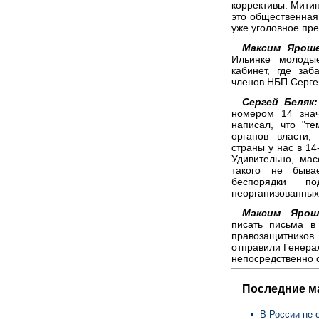
коррективы. Мити
это общественная
уже уголовное пре
Максим Яроше
Ильинке молоды
кабинет, где заб
членов НБП Серге
Сергей Беляк:
номером 14 знач
написал, что "т
органов власти,
страны у нас в 14
Удивительно, мас
такого не быва
беспорядки п
неорганизованных
Максим Ярош
писать письма в
правозащитников
отправили Генера
непосредственно 
Последние м
В России не 