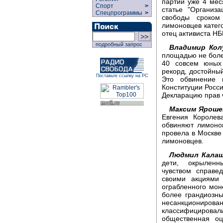
партии уже 4 мес
Спорт
>
статье "Организ
Спецпрограммы
>
свободы сроком
лимоновцев катег
отец активиста Н
подробный запрос
Владимир Кол
площадью не боле
40 совсем юных
рекорд, достойный
Поставьте ссылку на РС
Это обвинение 
Конституции Росс
Декларацию прав 
Максим Яроше
Евгения Королев
обвиняют лимоно
провела в Москве
лимоновцев.
Людмил Калаш
дети, окрылен
чувством справе
своими акциями 
ограбленного мон
более грандиозн
несанкционирован
классифициров
общественная оц