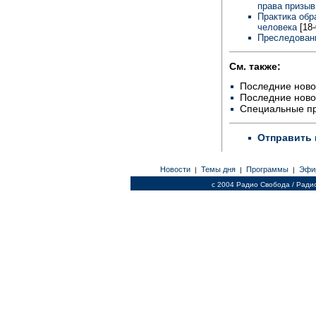
права призыв
Практика обр
человека
[18
Преследовани
См. также:
Последние ново
Последние ново
Специальные п
Отправить 
Новости
Темы дня
Программы
Эфи
|
|
|
c 2004 Радио Свобода / Ради