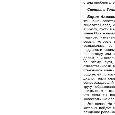
стала проблема: ес
Светлана Толм
Борис Алмазо
же наше советск
виноват? Народ. И
в школу, пусть в
конце 80-х – нача
главное, измене
семьи, которые 
создавались, в
подражали своим
пропаганду или 
делом, они остали
по этому пути, 
ответственности 
становится мелк
родителей по жизн
диалог теми сло
сопровождающий 
кругу образова
психологам, я ста
что если ты во
колоссальные обя
Это почва. На 
которых пойдут 
рождение ребенка 