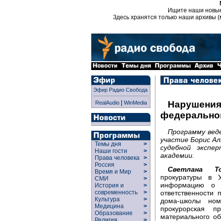
Ищите наши новы
Здесь хранятся только наши архивы (
Эфир Радио Свобода
|
Нарушения
RealAudio
WinMedia
федерально
Программу вед
участие Борис Ал
Темы дня
>
судебной экспе
Наши гости
>
академии.
Права человека
>
Россия
>
Светлана То
Время и Мир
>
прокуратуры в 
СМИ
>
информацию о н
История и
>
ответственности 
современность
>
Культура
>
дома-школы ном
Медицина
>
прокурорская п
Образование
>
материального об
Религия
>