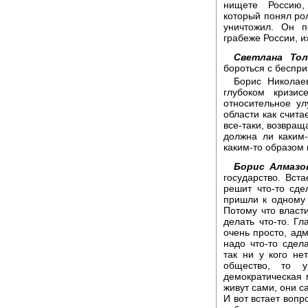
нищете Россию,
который понял ро
уничтожил. Он п
грабеже России, и
Светлана Тол
бороться с беспри
Борис Николаев
глубоком кризис
относительное ул
области как счита
все-таки, возвращ
должна ли каким
каким-то образом
Борис Алмазо
государство. Вст
решит что-то сде
пришли к одному 
Потому что власти
делать что-то. Г
очень просто, ад
надо что-то сдел
так ни у кого не
общество, то 
демократическая 
живут сами, они с
И вот встает вопр