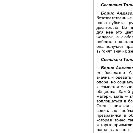
Светлана Толм
Борис Алмазо
безответственные
наша публика тр
десяток лет. Вот 
для нее это цве
желудок, а любо
ребенка, она стан
она получает пр
выгонят, значит, 
Светлана Толм
Борис Алмазов
же бесплатно. А
значит, и одевать 
опора, но социал
к самостоятельн
общества. Какой 
матери, мать – г
воплощаться в бол
Отец – никакая 
социально небла
превратился в об
которая точно т
которые привыкли,
легче выплыть в 