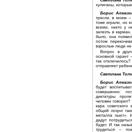
хулиганы, которые
Борис Алмазо
трясли, в моем –
тоже играли, но е
всеми, никто у н
залезть в карман
было, она появил
потом перекочев
взрослые люди не
Вопрос в друг
основной гарант 
так отключилось?
отправляет ребенк
Светлана Толм
Борис Алмазо
будет воспитыва
совершенно: го
диктатуры проле
человек говорил? 
кара советского 
общий лозунг так
металла льют». И
дадут потрудитьс
будет. И так наз
трудиться – по