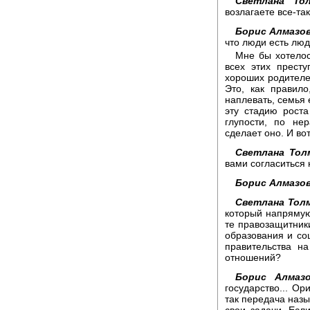
Светлана Тол
возлагаете все-та
Борис Алмазов
что люди есть люд
Мне бы хотелос
всех этих престу
хороших родителе
Это, как правил
наплевать, семья
эту стадию роста
глупости, по нер
сделает оно. И во
Светлана Тол
вами согласиться 
Борис Алмазов
Светлана Толм
который напрямую
те правозащитник
образования и со
правительства н
отношений?
Борис Алмазо
государство... Ор
так передача назы
свои задачи. Если