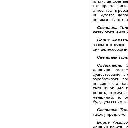
плати, детские в
так просто никт
относиться к ребе
ни чувства долг
понимаешь, что та
Светлана Тол
детях отношения к
Борис Алмазо
зачем это нужно
они целесообразны
Светлана Толм
Слушатель:
женщина смотре
существования в 
зарабатывали по
пенсия в старост
тебя из общего к
рожать, коммуни
женщинам, то бу
будущем своим ко
Светлана Тол
такому предложе
Борис Алмазо
женщин рожать, 