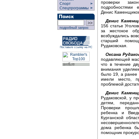
проверки зако
Спорт
>
подробностями е
Спецпрограммы
>
Денис Каменщико
Денис Каменщ
156 статье Уголо
подробный запрос
за жестокое об
возбуждались вовс
старший помощ
Рудаковская.
Поставьте ссылку на РС
Оксана Рудако
подавляющей массе
что в течение д
внимания уделяем.
было 19, а ранее 
имели место, п
проблемой достат
Денис Каменщ
Рудаковской, у п
детям, передан
Проверки прошл
ребенка и Введ
Курганской облас
несовершеннолетн
дома ребенка бы
помощник прокуро