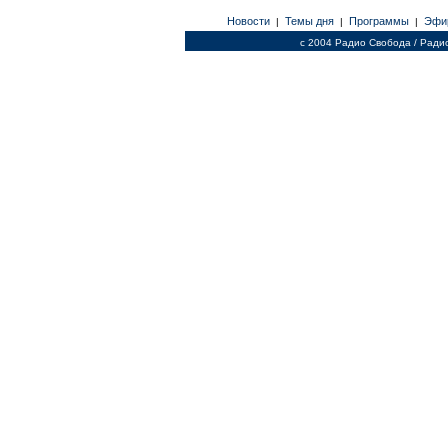
Новости
Темы дня
Программы
Эфи
|
|
|
c 2004 Радио Свобода / Ради