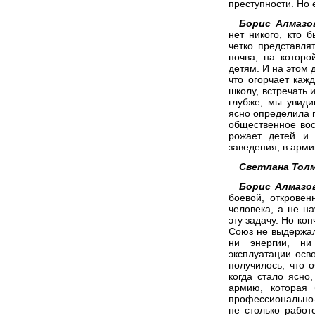
преступности. Но 
Борис Алмазо
нет никого, кто 
четко представля
почва, на котор
детям. И на этом 
что огорчает кажд
школу, встречать 
глубже, мы увиди
ясно определила 
общественное вос
рожает детей и 
заведения, в арми
Светлана Толм
Борис Алмазо
боевой, откровен
человека, а не н
эту задачу. Но ко
Союз не выдержал
ни энергии, ни
эксплуатации осв
получилось, что 
когда стало ясно
армию, которая 
профессионально-
не столько работе