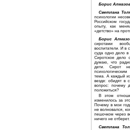
Борис Алмазов
Светлана Тол
психологии несов
Российском госу
опыту, как мен
«детство» на прот
Борис Алмазо
сиротами вооб
воспитатели. И в 
суда одно дело в 
Сиротское дело 
думаю, что ради
дети. Сирот н
психологическим
тема. А каждый и
везде: обидят в 
вопрос: почему 
положиться?
В этом отноше
изменилось за эт
Почему в мои год
не волновался, ко
пешочком через ве
ничего не отберет.
Светлана Тол