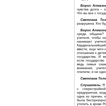
Борис Алмазо
чувства долга – э
Что вы все с госу
Светлана Тол
разрушена. Кто бу
Борис Алмазов
среде, общине? 
учителя, чтобы о
нанимает учител
Кардинальнейший 
ввести, еще чего-
отношение к детям
государства. И 
если государство 
ведь семья скаж
внимание, учите
платили, и ни одн
Светлана Толм
Слушатель:
Я 
с «перестройкой
предприятия, когд
одна из причин, 
была беспризорно
утопить в крови Р