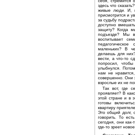
себя, стремится о
здесь что сказать?
живые люди. И, 
присмотрится и ув
за судьбу подраст
доступно вмешать
защиту? Когда м
подъезде? Мы в
воспитывает се
педагогическое
маленьких? В че
делаешь для них?
вести, а что-то 
попросил, чтобы
улыбнулся. Потом
нам не нравится
совершенно. Они ж
взрослые их не по
Так вот, где с
проявляет? В како
этой стране и в 
готовы включить
квартиру приятеле
Это общий долг, 
говорить. То ес
сегодня, они как-
где-то зреет новое