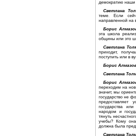
демократию наши
Светлана Тол
теме. Если сей
направленной на
Борис Алмазо
эта школа реали
общины или это ш
Светлана Толм
приходит, получ
поступить или в в
Борис Алмазов
Светлана Толм
Борис Алмазо
переходим на нов
значит, мы ориент
государство не фо
предоставляет у
государства ил
народом и госуд
тянуть несчастног
учебы? Кому она
должна была пред
Светлана Толм