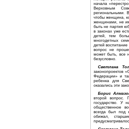
начала «перестро
Верховным Со
региональными. В
чтобы женщина, к
женщинами, не и
быть не партия юб
в законах уже ес
детей, тем боль
многодетных сем
детей воспитание 
вопрос не проше
может быть, все 
безусловно.
Светлана Тол
законопроектов «
Федерации» и та
ребенка для Све
оказались эти зак
Борис Алмазо
второй вопрос.
государство. У 
общественное во
всегда был под 
обижал, старш
предусматривалось
Светлана Толм