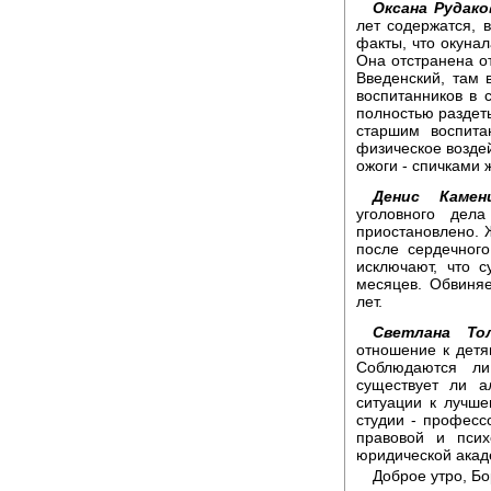
Оксана Рудако
лет содержатся, 
факты, что окунал
Она отстранена от
Введенский, там 
воспитанников в 
полностью раздет
старшим воспита
физическое воздей
ожоги - спичками 
Денис Камен
уголовного дела
приостановлено. 
после сердечного
исключают, что 
месяцев. Обвиняе
лет.
Светлана Тол
отношение к детя
Соблюдаются ли
существует ли а
ситуации к лучше
студии - профес
правовой и псих
юридической акад
Доброе утро, Бо