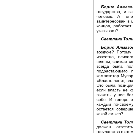
Борис Алмазо
государство, и 
человек. А теп
заинтересован в 
концов, работает 
указывает?
Светлана Толм
Борис Алмазо
воздухе? Потому
известно, психо
шляпы, снимается
всегда была по
подрастающего п
композитор Мусор
«Власть лепит, вла
Это была позиция
если власть не х
выжить, у нее бо
себе. И теперь е
каждый по-своем
остается соверш
какой смысл?
Светлана Тол
должен ответи
государства в это