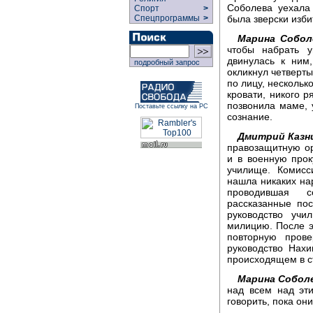
Соболева уехала
Спорт
>
была зверски изб
Спецпрограммы
>
Марина Собол
чтобы набрать у
двинулась к ним
подробный запрос
окликнул четверты
по лицу, нескольк
кровати, никого р
позвонила маме, 
Поставьте ссылку на РС
сознание.
Дмитрий Казн
правозащитную ор
и в военную про
училище. Комисс
нашла никаких на
проводившая с
рассказанные по
руководство уч
милицию. После э
повторную пров
руководство Нах
происходящем в с
Марина Собол
над всем над эт
говорить, пока он