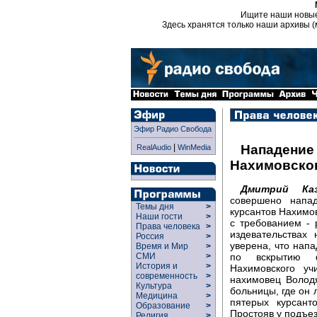
Ищите наши новы
Здесь хранятся только наши архивы (
Эфир Радио Свобода
|
Нападение 
RealAudio
WinMedia
Нахимовско
Дмитрий Каз
совершено напа
Темы дня
>
курсантов Нахимо
Наши гости
>
с требованием -
Права человека
>
издевательствах
Россия
>
уверена, что нап
Время и Мир
>
по вскрытию ф
СМИ
>
История и
>
Нахимовского у
современность
>
нахимовец Волод
Культура
>
больницы, где он 
Медицина
>
пятерых курсант
Образование
>
Простояв у подъез
Религия
>