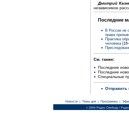
Дмитрий Казн
независимое расс
Последние м
В России не 
права призыв
Практика обр
человека
[18
Преследовани
См. также:
Последние ново
Последние ново
Специальные п
Отправить 
Новости
Темы дня
Программы
Эфи
|
|
|
c 2004 Радио Свобода / Ради